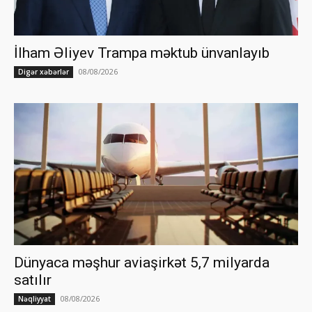
İlham Əliyev Trampa məktub ünvanlayıb
08/08/2026
Digər xəbərlər
Dünyaca məşhur aviaşirkət 5,7 milyarda
satılır
08/08/2026
Nəqliyyat