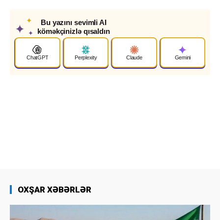
✦
Bu yazını sevimli AI
✦
köməkçinizlə qısaldın
✦
ChatGPT
Perplexity
Claude
Gemini
OXŞAR XƏBƏRLƏR