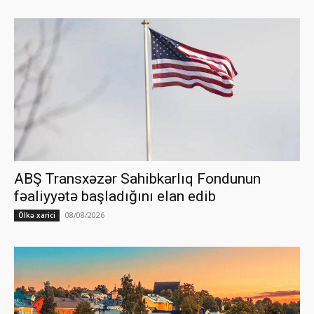
ABŞ Transxəzər Sahibkarlıq Fondunun
fəaliyyətə başladığını elan edib
08/08/2026
Ölkə xarici