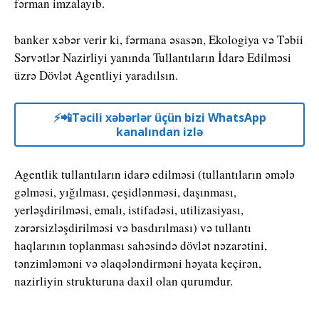
fərman imzalayıb.
banker xəbər verir ki, fərmana əsasən, Ekologiya və Təbii
Sərvətlər Nazirliyi yanında Tullantıların İdarə Edilməsi
üzrə Dövlət Agentliyi yaradılsın.
⚡️📲Təcili xəbərlər üçün bizi WhatsApp
kanalından izlə
Agentlik tullantıların idarə edilməsi (tullantıların əmələ
gəlməsi, yığılması, çeşidlənməsi, daşınması,
yerləşdirilməsi, emalı, istifadəsi, utilizasiyası,
zərərsizləşdirilməsi və basdırılması) və tullantı
haqlarının toplanması sahəsində dövlət nəzarətini,
tənzimləməni və əlaqələndirməni həyata keçirən,
nazirliyin strukturuna daxil olan qurumdur.