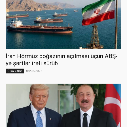
İran Hörmüz boğazının açılması üçün ABŞ-
yə şərtlər irəli sürüb
08/08/2026
Ölkə xarici