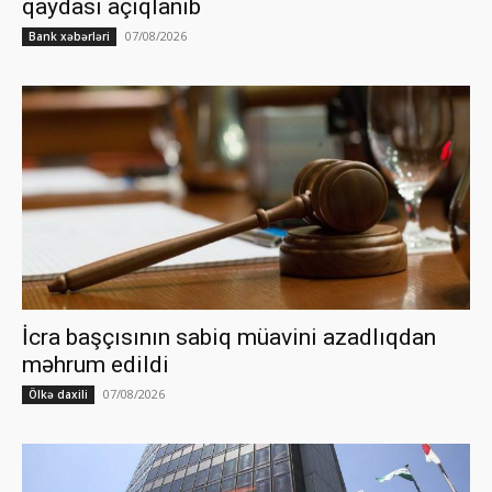
qaydası açıqlanıb
07/08/2026
Bank xəbərləri
İcra başçısının sabiq müavini azadlıqdan
məhrum edildi
07/08/2026
Ölkə daxili