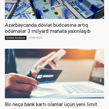
Azərbaycanda dövlət büdcəsinə artıq
ödəmələr 3 milyard manata yaxınlaşıb
07/08/2026
Dövlət büdcəsi
Bir neçə bank kartı olanlar üçün yeni limit