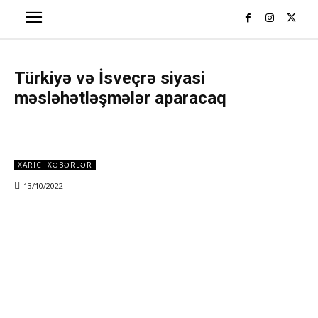
Türkiyə və İsveçrə siyasi
məsləhətləşmələr aparacaq
XARICI XƏBƏRLƏR
13/10/2022