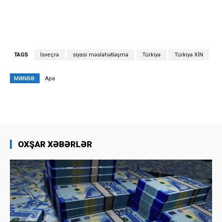
TAGS
İsveçrə
siyasi məsləhətləşmə
Türkiyə
Türkiyə XİN
MƏNBƏ:
Apa
OXŞAR XƏBƏRLƏR