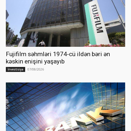
Fujifilm səhmləri 1974-cü ildən bəri ən
kəskin enişini yaşayıb
07/08/2026
İnvestisiya