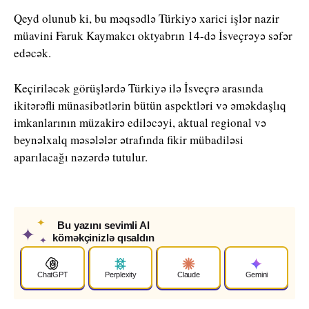
Qeyd olunub ki, bu məqsədlə Türkiyə xarici işlər nazir
müavini Faruk Kaymakcı oktyabrın 14-də İsveçrəyə səfər
edəcək.
Keçiriləcək görüşlərdə Türkiyə ilə İsveçrə arasında
ikitərəfli münasibətlərin bütün aspektləri və əməkdaşlıq
imkanlarının müzakirə ediləcəyi, aktual regional və
beynəlxalq məsələlər ətrafında fikir mübadiləsi
aparılacağı nəzərdə tutulur.
✦
Bu yazını sevimli AI
✦
köməkçinizlə qısaldın
✦
ChatGPT
Perplexity
Claude
Gemini