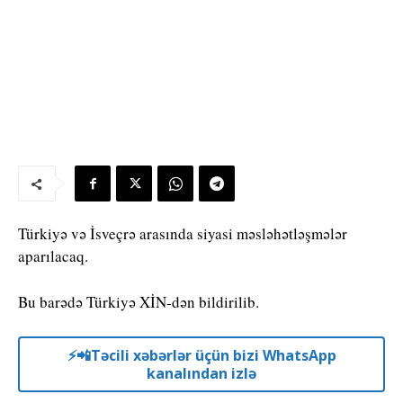
Türkiyə və İsveçrə arasında siyasi məsləhətləşmələr
aparılacaq.
Bu barədə Türkiyə XİN-dən bildirilib.
⚡️📲Təcili xəbərlər üçün bizi WhatsApp
kanalından izlə