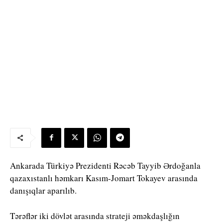
Ankarada Türkiyə Prezidenti Rəcəb Tayyib Ərdoğanla
qazaxıstanlı həmkarı Kasım-Jomart Tokayev arasında
danışıqlar aparılıb.
Tərəflər iki dövlət arasında strateji əməkdaşlığın