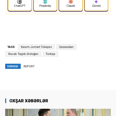
ChatGPT
Perplexity
Claude
Gemini
TAGS
Kasım-Jomart Tokayev
Qazaxıstan
Rəcəb Tayyib Ərdoğan
Türkiyə
MƏNBƏ:
REPORT
OXŞAR XƏBƏRLƏR