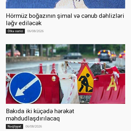
Hörmüz boğazının şimal və cənub dəhlizləri
ləğv ediləcək
06/08/2026
Ölkə xarici
Bakıda iki küçədə hərəkət
məhdudlaşdırılacaq
06/08/2026
Nəqliyyat