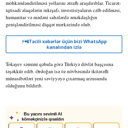
möhkəmləndirilməsi yollarını ətraflı araşdırıblar. Ticarət-
iqtisadi əlaqələrin inkişafı, investisiyaların cəlb edilməsi,
humanitar və mədəni sahələrdə əməkdaşlığın
genişləndirilməsi diqqət mərkəzində olub.
⚡️📲Təcili xəbərlər üçün bizi WhatsApp
kanalından izlə
Tokayev səmimi qəbula görə Türkiyə dövlət başçısına
təşəkkür edib. Ərdoğan isə öz növbəsində ikitərəfli
münasibətləri yeni səviyyəyə çıxarmaq arzusunda
olduğunu bildirib.
✦
Bu yazını sevimli AI
✦
köməkçinizlə qısaldın
✦