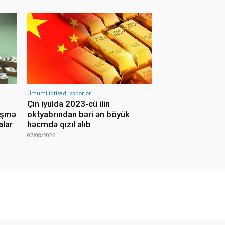
Ümumi iqtisadi xəbərlər
Çin iyulda 2023-cü ilin
yişmə
oktyabrından bəri ən böyük
alar
həcmdə qızıl alıb
07/08/2026