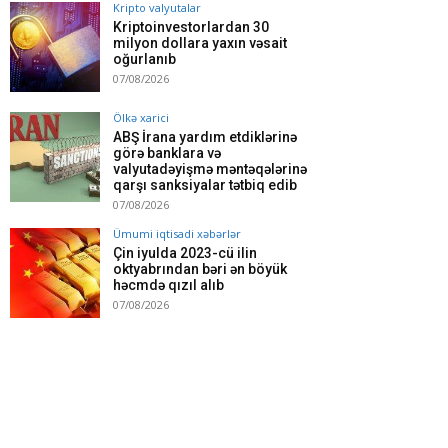
Kripto valyutalar
Kriptoinvestorlardan 30
milyon dollara yaxın vəsait
oğurlanıb
07/08/2026
Ölkə xarici
ABŞ İrana yardım etdiklərinə
görə banklara və
valyutadəyişmə məntəqələrinə
qarşı sanksiyalar tətbiq edib
07/08/2026
Ümumi iqtisadi xəbərlər
Çin iyulda 2023-cü ilin
oktyabrından bəri ən böyük
həcmdə qızıl alıb
07/08/2026