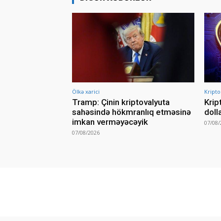
Ölkə xarici
Kripto
Tramp: Çinin kriptovalyuta
Krip
sahəsində hökmranlıq etməsinə
doll
imkan verməyəcəyik
07/08/
07/08/2026