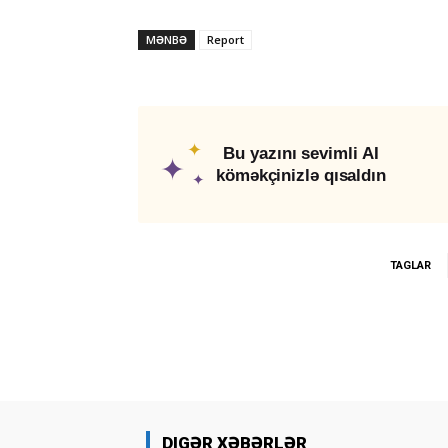
MƏNBƏ
Report
✦
Bu yazını sevimli AI
✦
köməkçinizlə qısaldın
✦
TAGLAR
DIGƏR XƏBƏRLƏR