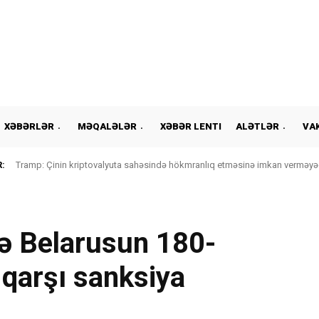
XƏBƏRLƏR
MƏQALƏLƏR
XƏBƏR LENTI
ALƏTLƏR
VA
:
Tramp: Çinin kriptovalyuta sahəsində hökmranlıq etməsinə imkan verməyə
ə Belarusun 180-
 qarşı sanksiya