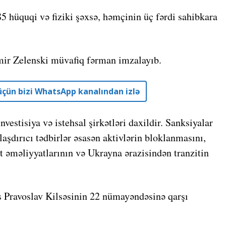
 hüquqi və fiziki şəxsə, həmçinin üç fərdi sahibkara
mir Zelenski müvafiq fərman imzalayıb.
r üçün bizi WhatsApp kanalından izlə
nvestisiya və istehsal şirkətləri daxildir. Sanksiyalar
aşdırıcı tədbirlər əsasən aktivlərin bloklanmasını,
ət əməliyyatlarının və Ukrayna ərazisindən tranzitin
s Pravoslav Kilsəsinin 22 nümayəndəsinə qarşı