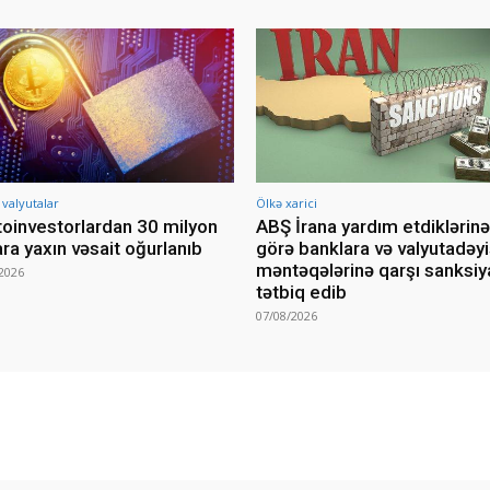
 valyutalar
Ölkə xarici
toinvestorlardan 30 milyon
ABŞ İrana yardım etdiklərinə
ara yaxın vəsait oğurlanıb
görə banklara və valyutadə
məntəqələrinə qarşı sanksiy
2026
tətbiq edib
07/08/2026