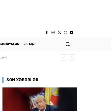
KANSIYALAR
ƏLAQƏ
cəyik
SON XƏBƏRLƏR