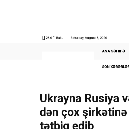
C
28.6
Baku
Saturday, August 8, 2026
ANA SƏHIFƏ
SON XƏBƏRLƏR
Ukrayna Rusiya v
dən çox şirkətinə
tətbiq edib