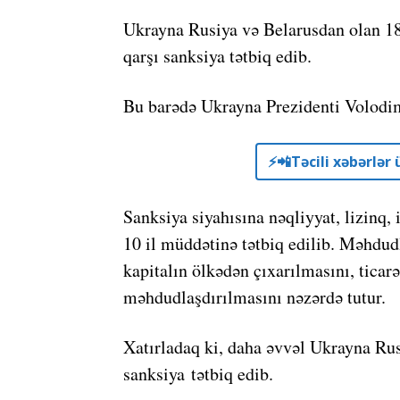
Ukrayna Rusiya və Belarusdan olan 185
qarşı sanksiya tətbiq edib.
Bu barədə Ukrayna Prezidenti Volodi
⚡️📲Təcili xəbərlə
Sanksiya siyahısına nəqliyyat, lizinq, i
10 il müddətinə tətbiq edilib. Məhdudl
kapitalın ölkədən çıxarılmasını, ticar
məhdudlaşdırılmasını nəzərdə tutur.
Xatırladaq ki, daha əvvəl Ukrayna Ru
sanksiya tətbiq edib.