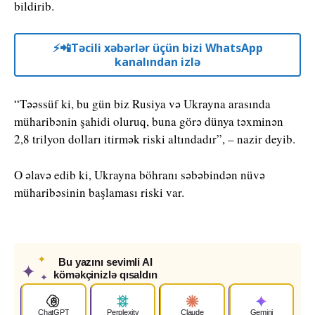
bildirib.
⚡️📲Təcili xəbərlər üçün bizi WhatsApp
kanalından izlə
“Təəssüf ki, bu gün biz Rusiya və Ukrayna arasında
müharibənin şahidi oluruq, buna görə dünya təxminən
2,8 trilyon dolları itirmək riski altındadır”, – nazir deyib.
O əlavə edib ki, Ukrayna böhranı səbəbindən nüvə
müharibəsinin başlaması riski var.
✦
Bu yazını sevimli AI
✦
köməkçinizlə qısaldın
✦
ChatGPT
Perplexity
Claude
Gemini