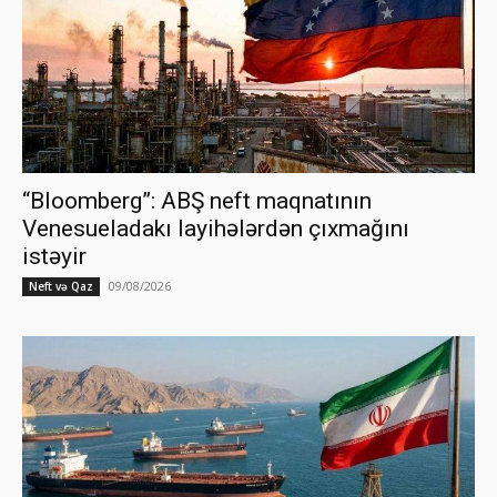
“Bloomberg”: ABŞ neft maqnatının
Venesueladakı layihələrdən çıxmağını
istəyir
09/08/2026
Neft və Qaz