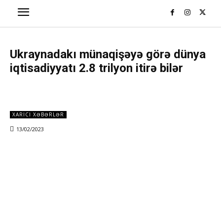
Ukraynadakı münaqişəyə görə dünya
iqtisadiyyatı 2.8 trilyon itirə bilər
XARICI XƏBƏRLƏR
13/02/2023