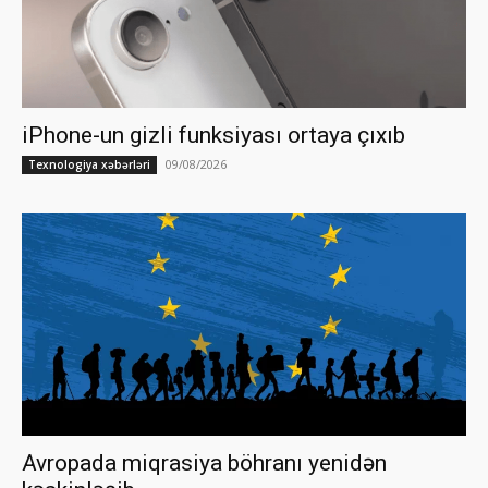
iPhone-un gizli funksiyası ortaya çıxıb
09/08/2026
Texnologiya xəbərləri
Avropada miqrasiya böhranı yenidən