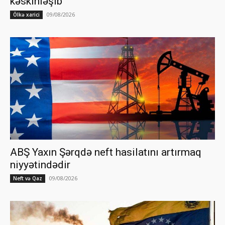
kəskinləşib
09/08/2026
Ölkə xarici
ABŞ Yaxın Şərqdə neft hasilatını artırmaq
niyyətindədir
09/08/2026
Neft və Qaz