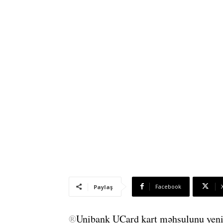
Facebook
Paylaş
®
Unibank UCard kart məhsulunu yeni və