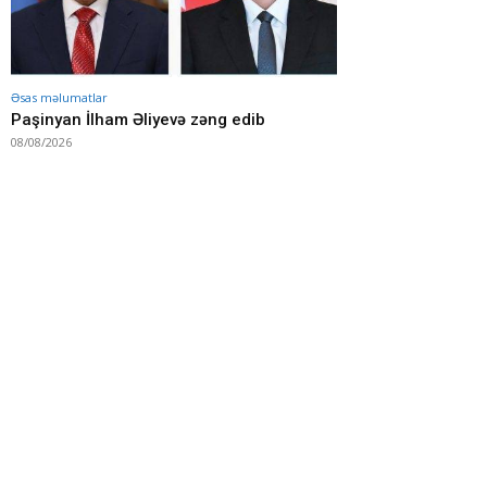
Əsas məlumatlar
Paşinyan İlham Əliyevə zəng edib
08/08/2026