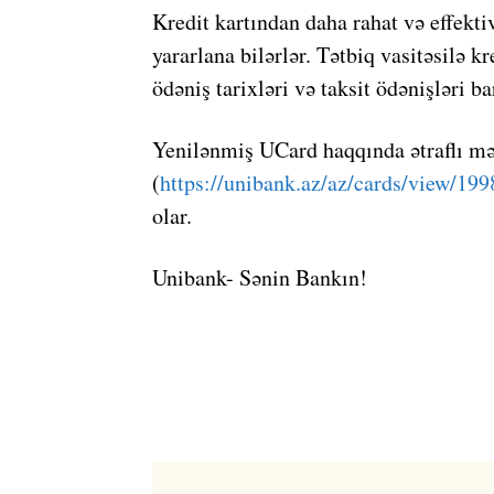
Kredit kartından daha rahat və effekt
yararlana bilərlər. Tətbiq vasitəsilə 
ödəniş tarixləri və taksit ödənişləri
Yenilənmiş UCard haqqında ətraflı m
(
https://unibank.az/az/cards/view/199
olar.
Unibank- Sənin Bankın!