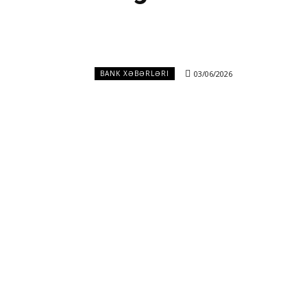
03/06/2026
BANK XƏBƏRLƏRI