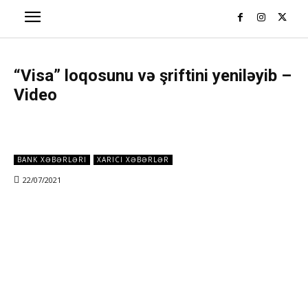
“Visa” loqosunu və şriftini yeniləyib –
Video
BANK XƏBƏRLƏRI
XARICI XƏBƏRLƏR
22/07/2021