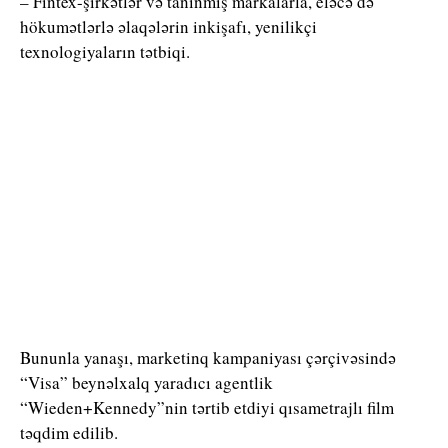
– Fintex-şirkətlər və tanınmış markalarla, eləcə də
hökumətlərlə əlaqələrin inkişafı, yenilikçi
texnologiyaların tətbiqi.
Bununla yanaşı, marketinq kampaniyası çərçivəsində
“Visa” beynəlxalq yaradıcı agentlik
“Wieden+Kennedy”nin tərtib etdiyi qısametrajlı film
təqdim edilib.