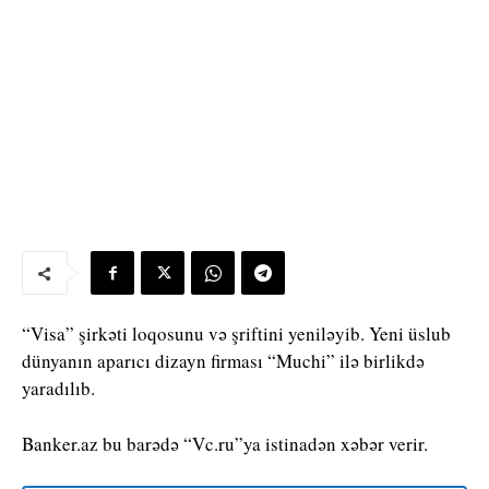
“Visa” şirkəti loqosunu və şriftini yeniləyib. Yeni üslub
dünyanın aparıcı dizayn firması “Muchi” ilə birlikdə
yaradılıb.
Banker.az bu barədə “Vc.ru”ya istinadən xəbər verir.