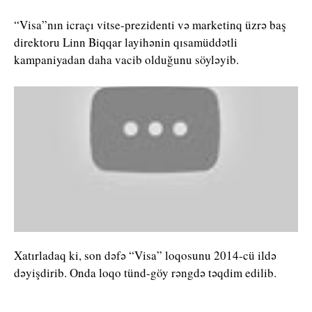
“Visa”nın icraçı vitse-prezidenti və marketinq üzrə baş
direktoru Linn Biqqar layihənin qısamüddətli
kampaniyadan daha vacib olduğunu söyləyib.
Xatırladaq ki, son dəfə “Visa” loqosunu 2014-cü ildə
dəyişdirib. Onda loqo tünd-göy rəngdə təqdim edilib.