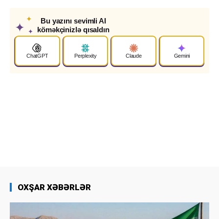
✦
Bu yazını sevimli AI
✦
köməkçinizlə qısaldın
✦
ChatGPT
Perplexity
Claude
Gemini
OXŞAR XƏBƏRLƏR