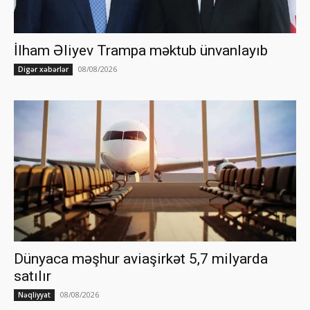
İlham Əliyev Trampa məktub ünvanlayıb
08/08/2026
Digər xəbərlər
Dünyaca məşhur aviaşirkət 5,7 milyarda
satılır
08/08/2026
Nəqliyyat