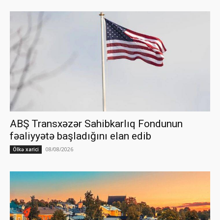
ABŞ Transxəzər Sahibkarlıq Fondunun
fəaliyyətə başladığını elan edib
08/08/2026
Ölkə xarici