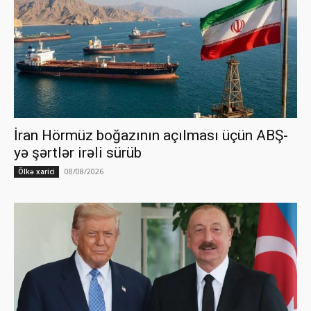
İran Hörmüz boğazının açılması üçün ABŞ-
yə şərtlər irəli sürüb
08/08/2026
Ölkə xarici