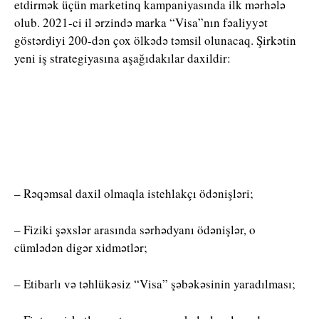
etdirmək üçün marketinq kampaniyasında ilk mərhələ
olub. 2021-ci il ərzində marka “Visa”nın fəaliyyət
göstərdiyi 200-dən çox ölkədə təmsil olunacaq. Şirkətin
yeni iş strategiyasına aşağıdakılar daxildir:
– Rəqəmsal daxil olmaqla istehlakçı ödənişləri;
– Fiziki şəxslər arasında sərhədyanı ödənişlər, o
cümlədən digər xidmətlər;
– Etibarlı və təhlükəsiz “Visa” şəbəkəsinin yaradılması;