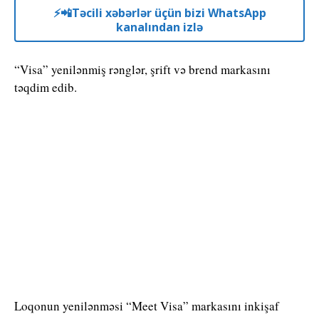
⚡️📲Təcili xəbərlər üçün bizi WhatsApp
kanalından izlə
“Visa” yenilənmiş rənglər, şrift və brend markasını
təqdim edib.
Loqonun yenilənməsi “Meet Visa” markasını inkişaf