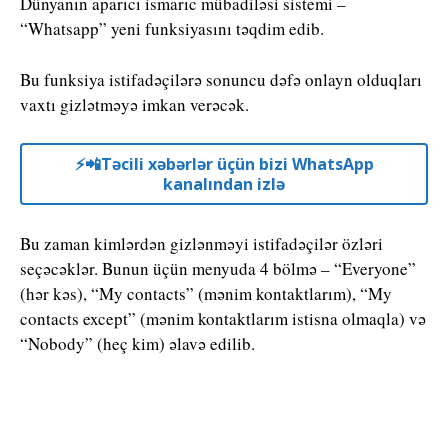
Dünyanın aparıcı ismarıc mübadiləsi sistemi –
“Whatsapp” yeni funksiyasını təqdim edib.
Bu funksiya istifadəçilərə sonuncu dəfə onlayn olduqları
vaxtı gizlətməyə imkan verəcək.
⚡️📲Təcili xəbərlər üçün bizi WhatsApp
kanalından izlə
Bu zaman kimlərdən gizlənməyi istifadəçilər özləri
seçəcəklər. Bunun üçün menyuda 4 bölmə – “Everyone”
(hər kəs), “My contacts” (mənim kontaktlarım), “My
contacts except” (mənim kontaktlarım istisna olmaqla) və
“Nobody” (heç kim) əlavə edilib.