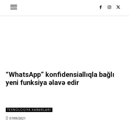
“WhatsApp” konfidensiallıqla bağlı
yeni funksiya əlavə edir
TEXNOLOGIYA XƏBƏRLƏRI
07/09/2021