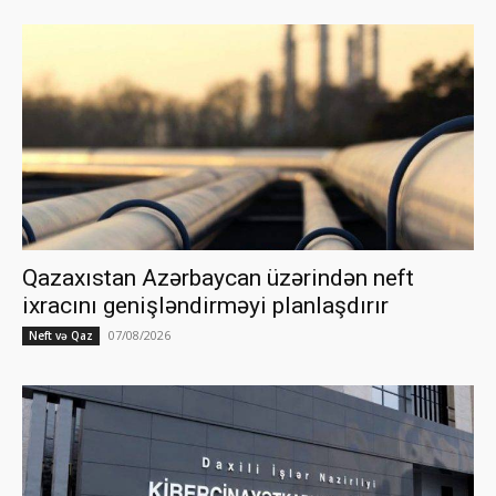
Qazaxıstan Azərbaycan üzərindən neft
ixracını genişləndirməyi planlaşdırır
07/08/2026
Neft və Qaz