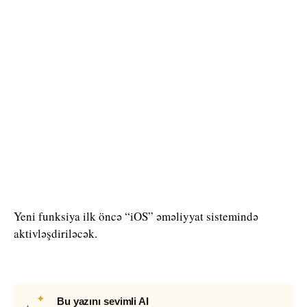
Yeni funksiya ilk öncə “iOS” əməliyyat sistemində
aktivləşdiriləcək.
✦
Bu yazını sevimli AI