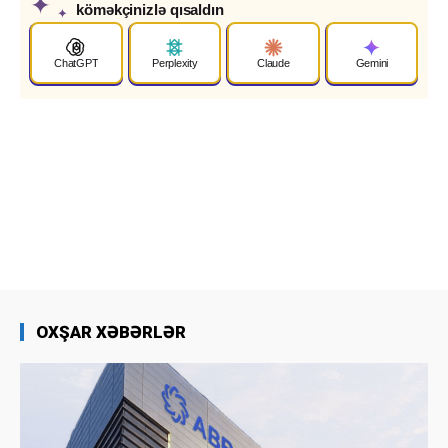
✦
köməkçinizlə qısaldın
✦
ChatGPT
Perplexity
Claude
Gemini
OXŞAR XƏBƏRLƏR