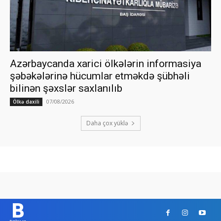
Azərbaycanda xarici ölkələrin informasiya
şəbəkələrinə hücumlar etməkdə şübhəli
bilinən şəxslər saxlanılıb
07/08/2026
Ölkə daxili
Daha çox yüklə
B