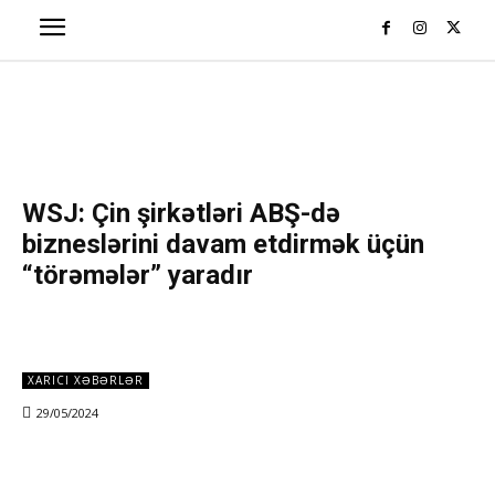
WSJ: Çin şirkətləri ABŞ-də
bizneslərini davam etdirmək üçün
“törəmələr” yaradır
XARICI XƏBƏRLƏR
29/05/2024