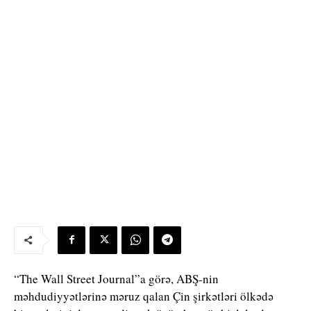
“The Wall Street Journal”a görə, ABŞ-nin
məhdudiyyətlərinə məruz qalan Çin şirkətləri ölkədə