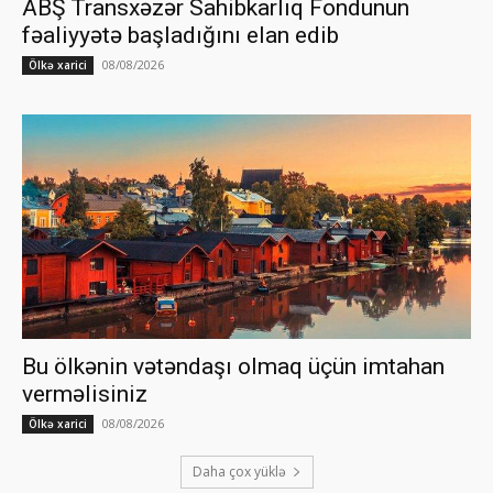
ABŞ Transxəzər Sahibkarlıq Fondunun
fəaliyyətə başladığını elan edib
08/08/2026
Ölkə xarici
Bu ölkənin vətəndaşı olmaq üçün imtahan
verməlisiniz
08/08/2026
Ölkə xarici
Daha çox yüklə