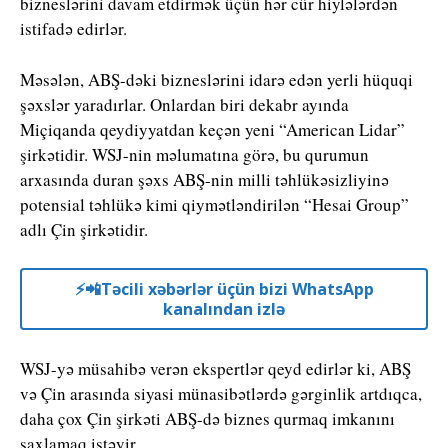
bizneslərini davam etdirmək üçün hər cür hiylələrdən
istifadə edirlər.
Məsələn, ABŞ-dəki bizneslərini idarə edən yerli hüquqi
şəxslər yaradırlar. Onlardan biri dekabr ayında
Miçiqanda qeydiyyatdan keçən yeni “American Lidar”
şirkətidir. WSJ-nin məlumatına görə, bu qurumun
arxasında duran şəxs ABŞ-nin milli təhlükəsizliyinə
potensial təhlükə kimi qiymətləndirilən “Hesai Group”
adlı Çin şirkətidir.
⚡️📲Təcili xəbərlər üçün bizi WhatsApp
kanalından izlə
WSJ-yə müsahibə verən ekspertlər qeyd edirlər ki, ABŞ
və Çin arasında siyasi münasibətlərdə gərginlik artdıqca,
daha çox Çin şirkəti ABŞ-də biznes qurmaq imkanını
saxlamaq istəyir.