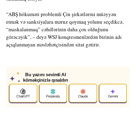
“ABŞ hökuməti problemli Çin şirkətlərini müəyyən
etmək və sanksiyalara məruz qoymaq yolunu seçdikcə,
“maskalanmaq” cəhdlərinin daha çox olduğunu
görəcəyik”, – deyə WSJ konqresmenlərdən birinin adı
açıqlanmayan məsləhətçisindən sitat gətirir.
✦
Bu yazını sevimli AI
✦
köməkçinizlə qısaldın
✦
ChatGPT
Perplexity
Claude
Gemini