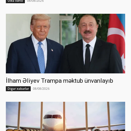
08/08/2026
Ölkə xarici
İlham Əliyev Trampa məktub ünvanlayıb
08/08/2026
Digər xəbərlər