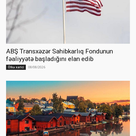
ABŞ Transxəzər Sahibkarlıq Fondunun
fəaliyyətə başladığını elan edib
08/08/2026
Ölkə xarici