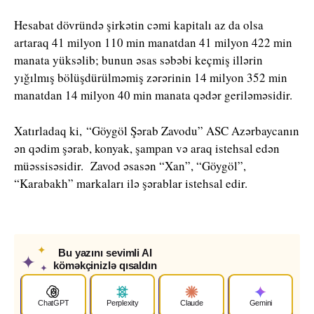
Hesabat dövründə şirkətin cəmi kapitalı az da olsa
artaraq 41 milyon 110 min manatdan 41 milyon 422 min
manata yüksəlib; bunun əsas səbəbi keçmiş illərin
yığılmış bölüşdürülməmiş zərərinin 14 milyon 352 min
manatdan 14 milyon 40 min manata qədər geriləməsidir.
Xatırladaq ki, “Göygöl Şərab Zavodu” ASC Azərbaycanın
ən qədim şərab, konyak, şampan və araq istehsal edən
müəssisəsidir. Zavod əsasən “Xan”, “Göygöl”,
“Karabakh” markaları ilə şərablar istehsal edir.
✦
Bu yazını sevimli AI
✦
köməkçinizlə qısaldın
✦
ChatGPT
Perplexity
Claude
Gemini