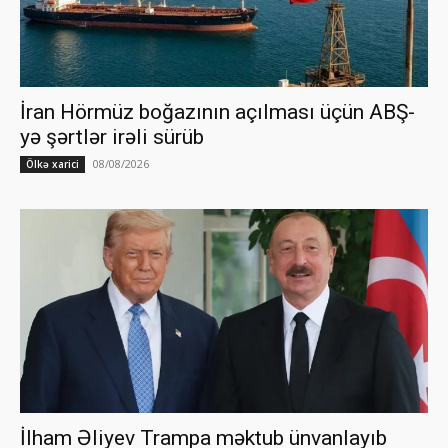
İran Hörmüz boğazının açılması üçün ABŞ-
yə şərtlər irəli sürüb
08/08/2026
Ölkə xarici
İlham Əliyev Trampa məktub ünvanlayıb