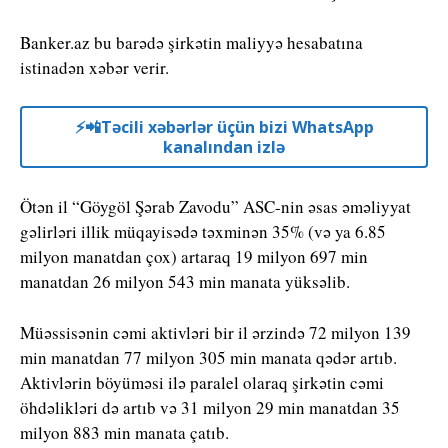
Banker.az bu barədə şirkətin maliyyə hesabatına
istinadən xəbər verir.
⚡️📲Təcili xəbərlər üçün bizi WhatsApp
kanalından izlə
Ötən il “Göygöl Şərab Zavodu” ASC-nin əsas əməliyyat
gəlirləri illik müqayisədə təxminən 35% (və ya 6.85
milyon manatdan çox) artaraq 19 milyon 697 min
manatdan 26 milyon 543 min manata yüksəlib.
Müəssisənin cəmi aktivləri bir il ərzində 72 milyon 139
min manatdan 77 milyon 305 min manata qədər artıb.
Aktivlərin böyüməsi ilə paralel olaraq şirkətin cəmi
öhdəlikləri də artıb və 31 milyon 29 min manatdan 35
milyon 883 min manata çatıb.