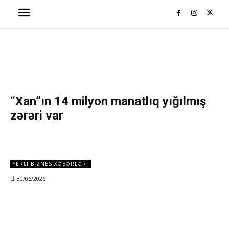
“Xan”ın 14 milyon manatlıq yığılmış
zərəri var
YERLI BIZNES XƏBƏRLƏRI
30/06/2026