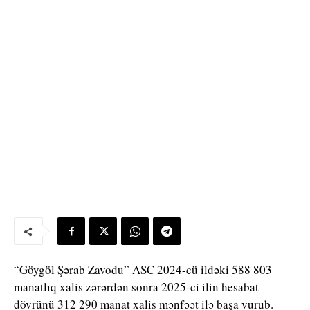
“Göygöl Şərab Zavodu” ASC 2024-cü ildəki 588 803
manatlıq xalis zərərdən sonra 2025-ci ilin hesabat
dövrünü 312 290 manat xalis mənfəət ilə başa vurub.