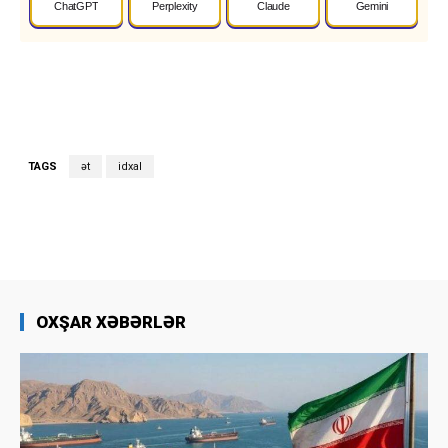
ChatGPT
Perplexity
Claude
Gemini
TAGS
ət
idxal
OXŞAR XƏBƏRLƏR