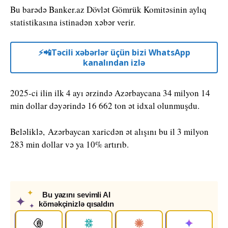
Bu barədə Banker.az Dövlət Gömrük Komitəsinin aylıq
statistikasına istinadən xəbər verir.
⚡️📲Təcili xəbərlər üçün bizi WhatsApp
kanalından izlə
2025-ci ilin ilk 4 ayı ərzində Azərbaycana 34 milyon 14
min dollar dəyərində 16 662 ton ət idxal olunmuşdu.
Beləliklə, Azərbaycan xaricdən ət alışını bu il 3 milyon
283 min dollar və ya 10% artırıb.
✦
Bu yazını sevimli AI
✦
köməkçinizlə qısaldın
✦