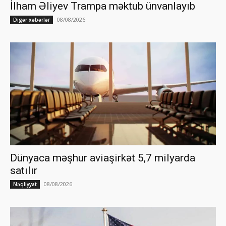
İlham Əliyev Trampa məktub ünvanlayıb
08/08/2026
Digər xəbərlər
Dünyaca məşhur aviaşirkət 5,7 milyarda
satılır
08/08/2026
Nəqliyyat