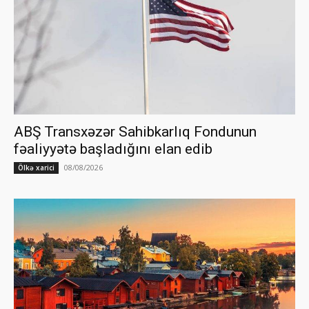
ABŞ Transxəzər Sahibkarlıq Fondunun
fəaliyyətə başladığını elan edib
08/08/2026
Ölkə xarici