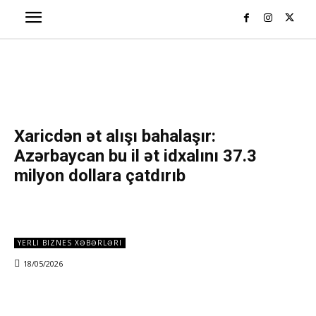
Xaricdən ət alışı bahalaşır:
Azərbaycan bu il ət idxalını 37.3
milyon dollara çatdırıb
YERLI BIZNES XƏBƏRLƏRI
18/05/2026