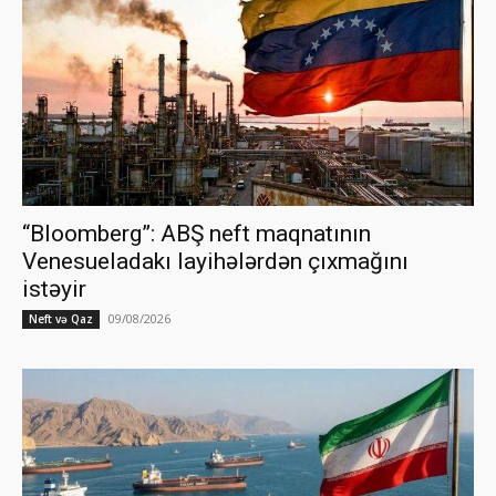
“Bloomberg”: ABŞ neft maqnatının
Venesueladakı layihələrdən çıxmağını
istəyir
09/08/2026
Neft və Qaz