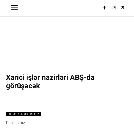
Xarici işlər nazirləri ABŞ-da
görüşəcək
DIGƏR XƏBƏRLƏR
01/06/2023