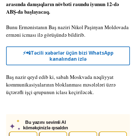
arasında danışıqların növbəti raundu iyunun 12-də
ABŞ-da başlayacaq.
Bunu Ermənistanın Baş naziri Nikol Paşinyan Moldovada
erməni icması ilə görüşündə bildirib.
⚡️📲Təcili xəbərlər üçün bizi WhatsApp
kanalından izlə
Baş nazir qeyd edib ki, sabah Moskvada nəqliyyat
kommunikasiyalarının bloklanması məsələləri üzrə
üçtərəfli işçi qrupunun iclası keçiriləcək.
✦
Bu yazını sevimli AI
✦
köməkçinizlə qısaldın
✦