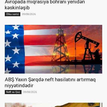
Avropada miqrasiya böhranı yenidən
kəskinləşib
09/08/2026
Ölkə xarici
ABŞ Yaxın Şərqdə neft hasilatını artırmaq
niyyətindədir
09/08/2026
Neft və Qaz