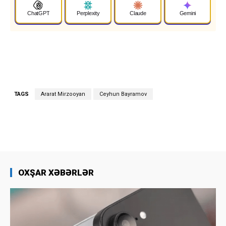
ChatGPT
Perplexity
Claude
Gemini
TAGS
Ararat Mirzooyan
Ceyhun Bayramov
OXŞAR XƏBƏRLƏR