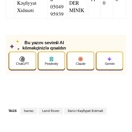
Kəşfiyyat
DER
0
05049
Xidməti
MİNİK
95939
✦
Bu yazını sevimli AI
✦
köməkçinizlə qısaldın
✦
ChatGPT
Perplexity
Claude
Gemini
TAGS
hərrac
Land Rover
Xarici Kəşfiyyat Xidməti