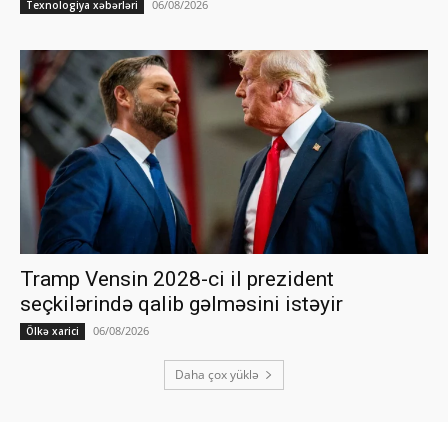
06/08/2026
Texnologiya xəbərləri
Tramp Vensin 2028-ci il prezident
seçkilərində qalib gəlməsini istəyir
06/08/2026
Ölkə xarici
Daha çox yüklə