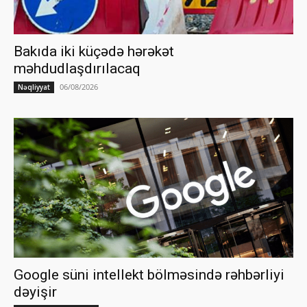
Bakıda iki küçədə hərəkət
məhdudlaşdırılacaq
06/08/2026
Nəqliyyat
Google süni intellekt bölməsində rəhbərliyi
dəyişir