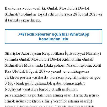
Banker.az xəbər verir ki, Əmlak Məsələləri Dövlət
Xidməti tərəfindən təşkil edilən hərraca 28 fevral 2023-ci
il tarixdə çıxarılacaq.
⚡️📲Təcili xəbərlər üçün bizi WhatsApp
kanalından izlə
Sifarişlər Azərbaycan Respublikası İqtisadiyyat Nazirliyi
yanında Əmlak Məsələləri Dövlət Xidmətinin Əmlak
Xidmətləri Məkanında (Bakı şəhəri, Nizami rayonu, Xəlil
Rza Ulutürk küçəsi, 20) və yaxud e–emlak.gov.az
elektron portalı vasitəsilə hərracın keçirilməsinə ən gec
3 (üç) bank günü qalanadək qəbul olunacaqdır:
Nəqliyyat vasitələri barədə ətraflı məlumatı
privatization.az portalından almaq olar. Hərracda iştirak
etmək üçün (elektron sifariş verənlər istisna olaraq)
hərracın keçirilməsinə ən azı 3 bank günü qalanadək