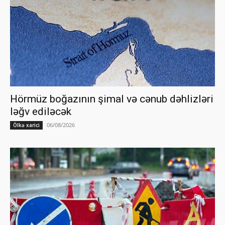
Hörmüz boğazının şimal və cənub dəhlizləri
ləğv ediləcək
06/08/2026
Ölkə xarici