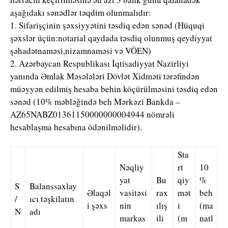
aşağıdakı sənədlər təqdim olunmalıdır:
1. Sifarişçinin şəxsiyyətini təsdiq edən sənəd (Hüquqi
şəxslər üçün:notarial qaydada təsdiq olunmuş qeydiyyat
şəhadətnaməsi,nizamnaməsi və VÖEN)
2. Azərbaycan Respublikası İqtisadiyyat Nazirliyi
yanında Əmlak Məsələləri Dövlət Xidməti tərəfindən
müəyyən edilmiş hesaba behin köçürülməsini təsdiq edən
sənəd (10% məbləğində beh Mərkəzi Bankda –
AZ65NABZ01361150000000004944 nömrəli
hesablaşma hesabına ödənilməlidir).
Sta
Nəqliy
rt
10
yat
Bu
qiy
%
S
Balanssaxlay
Əlaqəl
vasitəsi
rax
mət
beh
/
ıcı təşkilatın
i şəxs
nin
ılış
i
(ma
N
adı
markas
ili
(m
natl