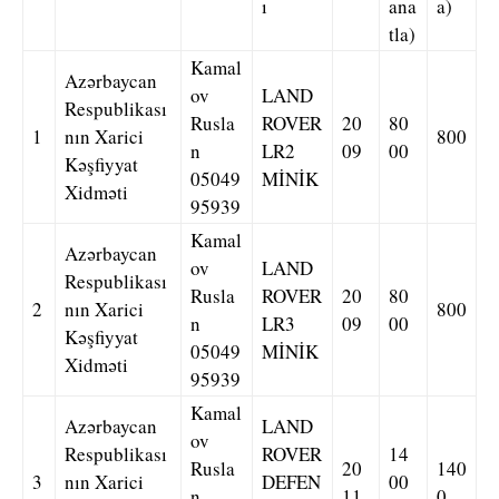
ı
ana
a)
tla)
Kamal
Azərbaycan
ov
LAND
Respublikası
Rusla
ROVER
20
80
1
nın Xarici
800
n
LR2
09
00
Kəşfiyyat
05049
MİNİK
Xidməti
95939
Kamal
Azərbaycan
ov
LAND
Respublikası
Rusla
ROVER
20
80
2
nın Xarici
800
n
LR3
09
00
Kəşfiyyat
05049
MİNİK
Xidməti
95939
Kamal
Azərbaycan
LAND
ov
Respublikası
ROVER
14
Rusla
20
140
3
nın Xarici
DEFEN
00
n
11
0