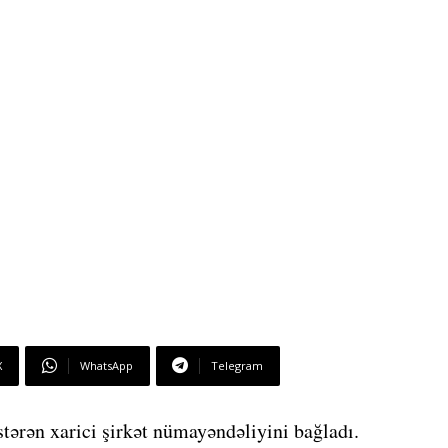
X
WhatsApp
Telegram
stərən xarici şirkət nümayəndəliyini bağladı.