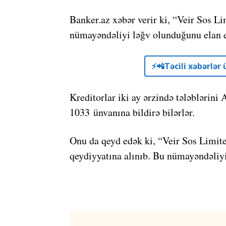
Banker.az xəbər verir ki, “Veir Sos L
nümayəndəliyi ləğv olunduğunu elan e
⚡️📲Təcili xəbərlə
Kreditorlar iki ay ərzində tələblərini
1033 ünvanına bildirə bilərlər.
Onu da qeyd edək ki, “Veir Sos Limite
qeydiyyatına alınıb. Bu nümayəndəliy