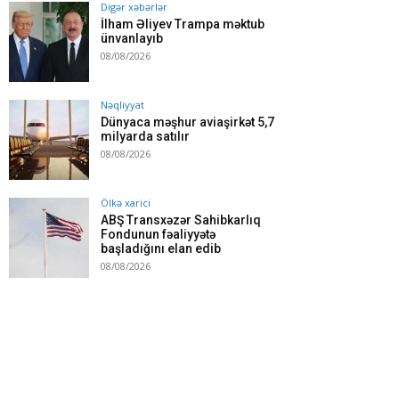
Digər xəbərlər
İlham Əliyev Trampa məktub
ünvanlayıb
08/08/2026
Nəqliyyat
Dünyaca məşhur aviaşirkət 5,7
milyarda satılır
08/08/2026
Ölkə xarici
ABŞ Transxəzər Sahibkarlıq
Fondunun fəaliyyətə
başladığını elan edib
08/08/2026