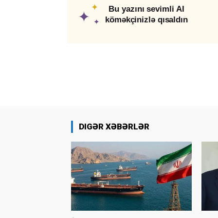
✦
Bu yazını sevimli AI
✦
köməkçinizlə qısaldın
✦
DIGƏR XƏBƏRLƏR