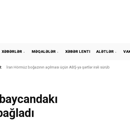
XƏBƏRLƏR
MƏQALƏLƏR
XƏBƏR LENTI
ALƏTLƏR
VA
:
İran Hörmüz boğazının açılması üçün ABŞ-yə şərtlər irəli sürüb
rbaycandakı
bağladı