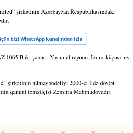
imited” şirkətinin Azərbaycan Respublikasındakı
dir.
r üçün bizi WhatsApp kanalından izlə
 AZ 1065 Bakı şəhəri, Yasamal rayonu, İzmir küçəsi, ev
d” şirkətinin nümayəndəliyi 2000-ci ildə dövlət
inin qanuni təmsilçisi Zemfira Mahmudovadır.