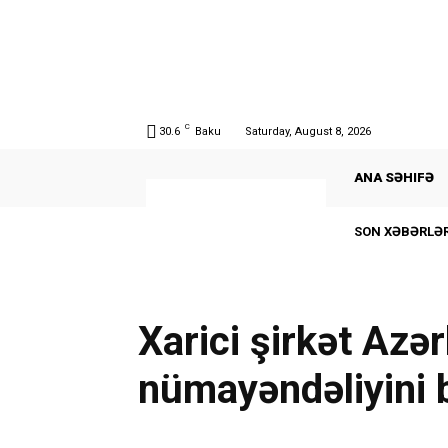
C
30.6
Baku
Saturday, August 8, 2026
ANA SƏHIFƏ
SON XƏBƏRLƏR
Xarici şirkət Azə
nümayəndəliyini 