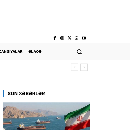
KANSIYALAR
ƏLAQƏ
SON XƏBƏRLƏR