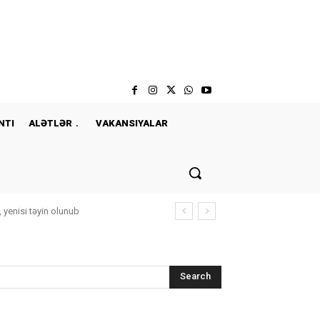
NTI
ALƏTLƏR
VAKANSIYALAR
, yenisi təyin olunub