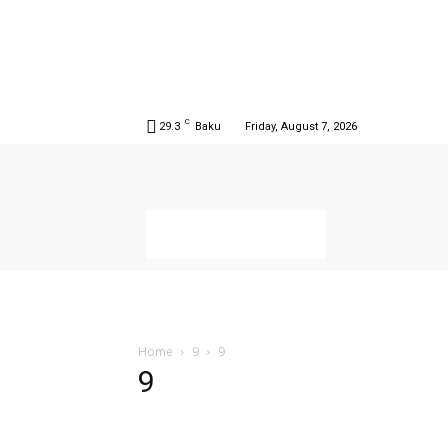
C
29.3
Baku
Friday, August 7, 2026
Home
9
9
9