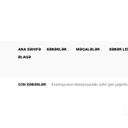
ANA SƏHIFƏ
XƏBƏRLƏR
MƏQALƏLƏR
XƏBƏR LE
ƏLAQƏ
SON XƏBƏRLƏR:
Azərbaycanın Malayziyadakı səfiri geri çağırılıb