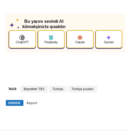
✦
Bu yazını sevimli AI
✦
köməkçinizlə qısaldın
✦
ChatGPT
Perplexity
Claude
Gemini
TAGS
Bayraktar TB2
Türkiyə
Türkiyə puaları
MƏNBƏ:
Report