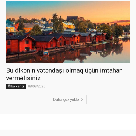
Bu ölkənin vətəndaşı olmaq üçün imtahan
verməlisiniz
08/08/2026
Ölkə xarici
Daha çox yüklə