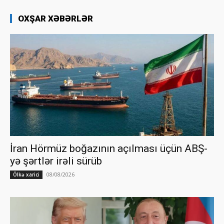
OXŞAR XƏBƏRLƏR
İran Hörmüz boğazının açılması üçün ABŞ-
yə şərtlər irəli sürüb
08/08/2026
Ölkə xarici