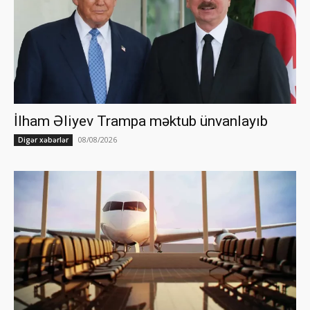
İlham Əliyev Trampa məktub ünvanlayıb
08/08/2026
Digər xəbərlər