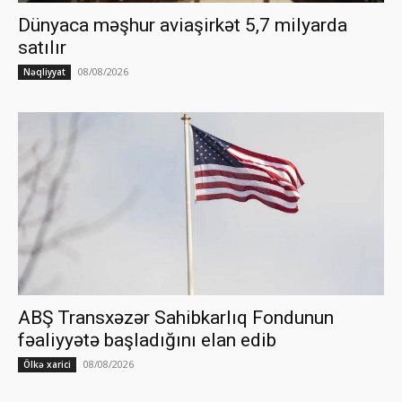
Dünyaca məşhur aviaşirkət 5,7 milyarda
satılır
08/08/2026
Nəqliyyat
ABŞ Transxəzər Sahibkarlıq Fondunun
fəaliyyətə başladığını elan edib
08/08/2026
Ölkə xarici