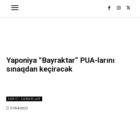
Yaponiya “Bayraktar” PUA-larını
sınaqdan keçirəcək
XARICI XƏBƏRLƏR
07/04/2023