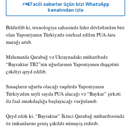
⚡️📲Təcili xəbərlər üçün bizi WhatsApp
kanalından izlə
Bildirilib ki, texnologiya sahəsində lider dövlətlərdən biri
olan Yaponiyanın Türkiyədə istehsal edilən PUA-lara
marağı artıb.
Məlumatda Qarabağ və Ukraynadakı müharibədə
“Bayraktar TB2”nin uğurlarının Yaponiyanın diqqətini
çəkdiyi qeyd edilib.
Sınaqların uğurlu olacağı təqdirdə Yaponiyanın
Türkiyədən xeyli sayda PUA alacağı və “Baykar” şirkəti
ilə fəal əməkdaşlığa başlayacağı vurğulanıb.
Qeyd edək ki, “Bayraktar” İkinci Qarabağ müharibəsində
öz imkanlarını geniş şəkildə nümayiş etdirib.