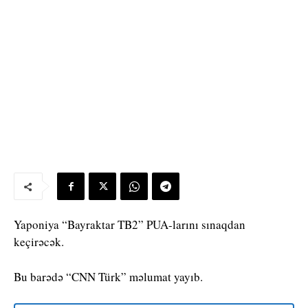
Yaponiya “Bayraktar TB2” PUA-larını sınaqdan
keçirəcək.
Bu barədə “CNN Türk” məlumat yayıb.