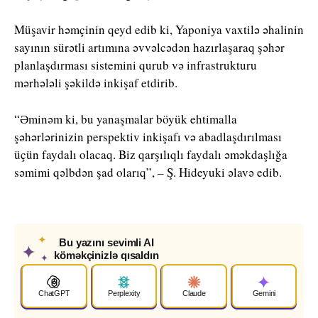
Müşavir həmçinin qeyd edib ki, Yaponiya vaxtilə əhalinin
sayının sürətli artımına əvvəlcədən hazırlaşaraq şəhər
planlaşdırması sistemini qurub və infrastrukturu
mərhələli şəkildə inkişaf etdirib.
“Əminəm ki, bu yanaşmalar böyük ehtimalla
şəhərlərinizin perspektiv inkişafı və abadlaşdırılması
üçün faydalı olacaq. Biz qarşılıqlı faydalı əməkdaşlığa
səmimi qəlbdən şad olarıq”, – Ş. Hideyuki əlavə edib.
✦
Bu yazını sevimli AI
✦
köməkçinizlə qısaldın
✦
ChatGPT
Perplexity
Claude
Gemini