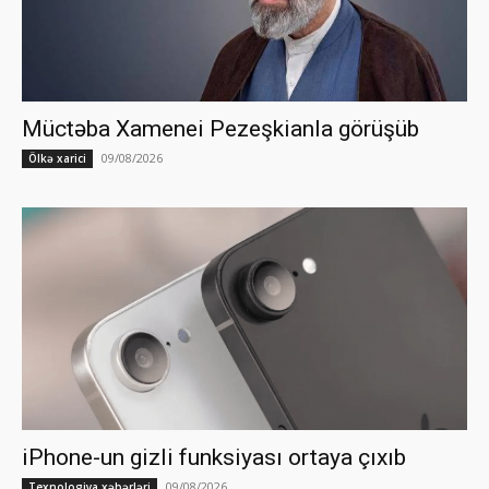
Müctəba Xamenei Pezeşkianla görüşüb
09/08/2026
Ölkə xarici
iPhone-un gizli funksiyası ortaya çıxıb
09/08/2026
Texnologiya xəbərləri