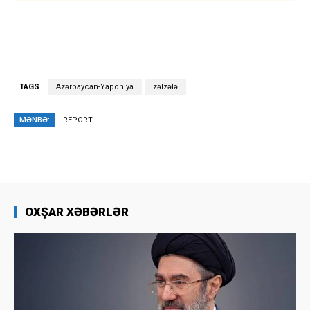
TAGS
Azərbaycan-Yaponiya
zəlzələ
MƏNBƏ:
REPORT
OXŞAR XƏBƏRLƏR