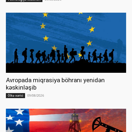
Avropada miqrasiya böhranı yenidən
kəskinləşib
09/08/2026
Ölkə xarici