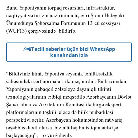
Bunu Yaponiyanın torpaq resursları, infrastruktur,
nəqliyyat və turizm nazirinin müşaviri Şiomi Hideyuki
Ümumdünya Şəhərsalma Forumunun 13-cü sessiyası
(WUF13) çərçivəsində bildirib.
⚡️📲Təcili xəbərlər üçün bizi WhatsApp
kanalından izlə
“Bildiyiniz kimi, Yaponiya seysmik təhlükəsizlik
sahəsindəki sərt normaları ilə məşhurdur. Bu baxımdan,
Yaponiyanın qabaqcıl zəlzələyə dayanıqlı tikinti
texnologiyalarının tətbiqi məqsədilə Azərbaycanın Dövlət
Şəhərsalma və Arxitektura Komitəsi ilə birgə ekspert
platformalarının təşkili, eləcə də bilik mübadiləsi
perspektivi açılır. Azərbaycan hökumətindən müvafiq
təşəbbüs daxil olarsa, biz mütləq bu istiqamətdə işə
başlayacağıq”, – o vurğulayıb.