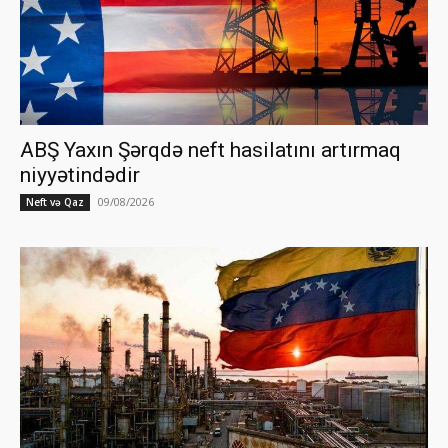
ABŞ Yaxın Şərqdə neft hasilatını artırmaq
niyyətindədir
09/08/2026
Neft və Qaz