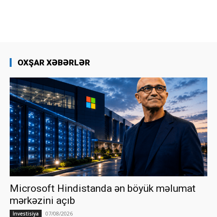
OXŞAR XƏBƏRLƏR
Microsoft Hindistanda ən böyük məlumat
mərkəzini açıb
07/08/2026
İnvestisiya