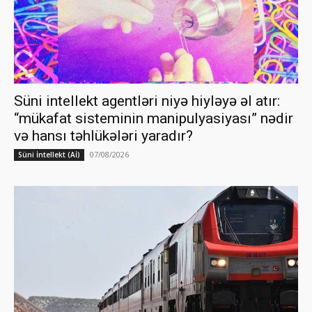
Süni intellekt agentləri niyə hiyləyə əl atır:
“mükafat sisteminin manipulyasiyası” nədir
və hansı təhlükələri yaradır?
07/08/2026
Süni İntellekt (Aİ)