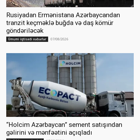
Rusiyadan Ermənistana Azərbaycandan
tranzit keçməklə buğda və daş kömür
göndəriləcək
07/08/2026
Ümumi iqtisadi xəbərlər
“Holcim Azərbaycan” sement satışından
gəlirini və mənfəətini açıqladı