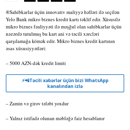
®Sahibkarlar üçün innovativ maliyyə həlləri ilə seçilən
Yelo Bank mikro biznes kredit kartı təklif edir. Xüsusilə
mikro biznes fəaliyyəti ilə məşğul olan sahibkarlar üçün
nəzərdə tutulmuş bu kart ani və təcili xərcləri
qarşılamağa kömək edir. Mikro biznes kredit kartının
əsas xüsusiyyətləri:
– 5000 AZN-dək kredit limiti
⚡️📲Təcili xəbərlər üçün bizi WhatsApp
kanalından izlə
– Zamin və girov tələbi yoxdur
– Yalnız istifadə olunan məbləğə faiz hesablanır