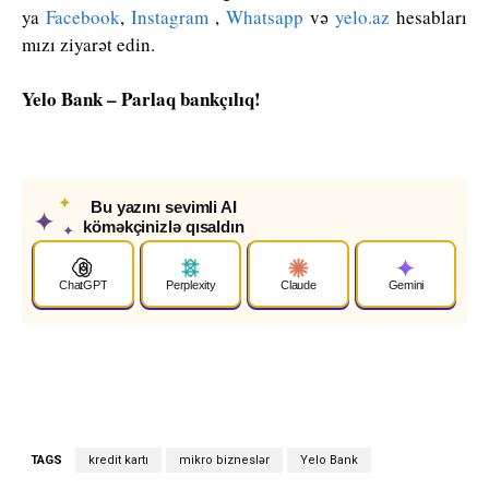
ya
Facebook
,
Instagram
,
Whatsapp
və
yelo.az
hesabları
mızı ziyarət edin.
Yelo Bank – Parlaq bankçılıq!
✦
Bu yazını sevimli AI
✦
köməkçinizlə qısaldın
✦
ChatGPT
Perplexity
Claude
Gemini
TAGS
kredit kartı
mikro bizneslər
Yelo Bank