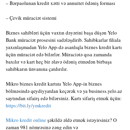
– Bərpaolunan kredit xətti və annuitet ödəniş forması
– Çevik müraciət sistemi
Biznes sahibləri üçün vaxtın dəyərini başa düşən Yelo
Bank müraciət prosesini sadələşdirib. Sahibkarlar filiala
yaxınlaşmadan Yelo App-də asanlıqla biznes kredit kartı
üçün müraciət edə bilərlər. Müraciətə qısa zamanda
baxılır və kart heç bir əlavə ödəniş etmədən birbaşa
sahibkarın ünvanına çatdırılır.
Mikro biznes kredit kartını Yelo App-in biznes
bölməsində qeydiyyatdan keçərək və ya business.yelo.az
saytından sifairş edə bilərsiniz. Kartı sifariş etmək üçün:
https://bit.ly/ymkredit
Mikro kredit online
şəkildə əldə etmək istəyirsiniz? O
zaman 981 nömrəsinə zəng edin və