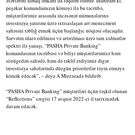
əsərlərini almaq imkanı da təqdim olunur. İnanıram ki,
peşəkar komandamızın köməyi ilə bu təcrübə,
müştərilərimiz arasında incəsənət nümunələrinə
investisiya yatırımı üzrə ixtisaslaşan art-menecment
sahəsini təbliğ etmək üçün başlanğıc nöqtəsi olacaqdır.
Sərvətin idarə edilməsi və artırılması üzrə tam xidmətlər
spektri ilə yanaşı, “PASHA Private Banking”
komandasının təcrübəsi və biliyi müştərilərimizə həm
sözügedən sahədə, həm də təklif etdiyimiz digər
investisiya sahələrində düzgün prioritetlər təyin etməyə
kömək edəcək”, – deyə A.Mirzəzadə bildirib.
“PASHA Private Banking” müştəriləri üçün təşkil olunan
“Reflections” sərgisi 17 avqust 2022-ci il tarixinədək
davam edəcək.