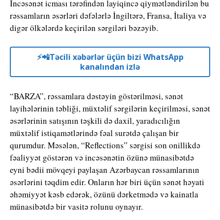
İncəsənət icması tərəfindən layiqincə qiymətləndirilən bu
rəssamların əsərləri dəfələrlə İngiltərə, Fransa, İtaliya və
digər ölkələrdə keçirilən sərgiləri bəzəyib.
⚡️📲Təcili xəbərlər üçün bizi WhatsApp
kanalından izlə
“BARZA”, rəssamlara dəstəyin göstərilməsi, sənət
layihələrinin təbliği, müxtəlif sərgilərin keçirilməsi, sənət
əsərlərinin satışının təşkili də daxil, yaradıcılığın
müxtəlif istiqamətlərində fəal surətdə çalışan bir
qurumdur. Məsələn, “Reflections” sərgisi son onillikdə
fəaliyyət göstərən və incəsənətin özünə münasibətdə
eyni bədii mövqeyi paylaşan Azərbaycan rəssamlarının
əsərlərini təqdim edir. Onların hər biri üçün sənət həyati
əhəmiyyət kəsb edərək, özünü dərketmədə və kainatla
münasibətdə bir vasitə rolunu oynayır.