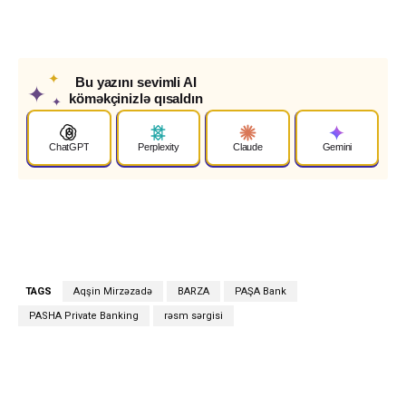
✦
Bu yazını sevimli AI
✦
köməkçinizlə qısaldın
✦
ChatGPT
Perplexity
Claude
Gemini
TAGS
Aqşin Mirzəzadə
BARZA
PAŞA Bank
PASHA Private Banking
rəsm sərgisi