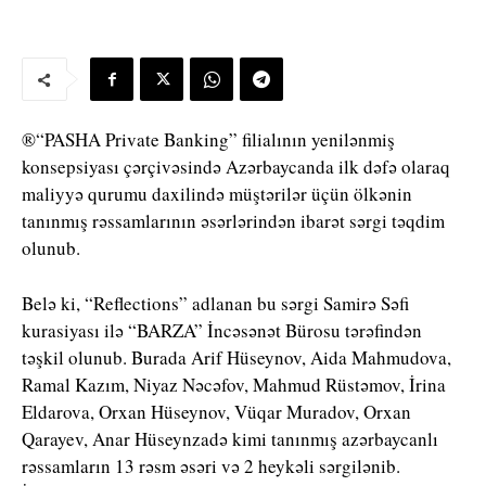
®“PASHA Private Banking” filialının yenilənmiş
konsepsiyası çərçivəsində Azərbaycanda ilk dəfə olaraq
maliyyə qurumu daxilində müştərilər üçün ölkənin
tanınmış rəssamlarının əsərlərindən ibarət sərgi təqdim
olunub.
Belə ki, “Reflections” adlanan bu sərgi Samirə Səfi
kurasiyası ilə “BARZA” İncəsənət Bürosu tərəfindən
təşkil olunub. Burada Arif Hüseynov, Aida Mahmudova,
Ramal Kazım, Niyaz Nəcəfov, Mahmud Rüstəmov, İrina
Eldarova, Orxan Hüseynov, Vüqar Muradov, Orxan
Qarayev, Anar Hüseynzadə kimi tanınmış azərbaycanlı
rəssamların 13 rəsm əsəri və 2 heykəli sərgilənib.