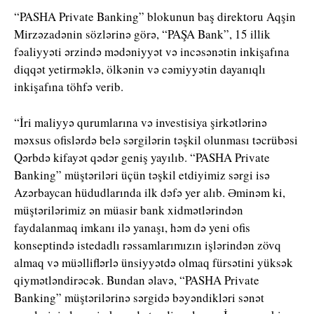
“PASHA Private Banking” blokunun baş direktoru Aqşin
Mirzəzadənin sözlərinə görə, “PAŞA Bank”, 15 illik
fəaliyyəti ərzində mədəniyyət və incəsənətin inkişafına
diqqət yetirməklə, ölkənin və cəmiyyətin dayanıqlı
inkişafına töhfə verib.
“İri maliyyə qurumlarına və investisiya şirkətlərinə
məxsus ofislərdə belə sərgilərin təşkil olunması təcrübəsi
Qərbdə kifayət qədər geniş yayılıb. “PASHA Private
Banking” müştəriləri üçün təşkil etdiyimiz sərgi isə
Azərbaycan hüdudlarında ilk dəfə yer alıb. Əminəm ki,
müştərilərimiz ən müasir bank xidmətlərindən
faydalanmaq imkanı ilə yanaşı, həm də yeni ofis
konseptində istedadlı rəssamlarımızın işlərindən zövq
almaq və müəlliflərlə ünsiyyətdə olmaq fürsətini yüksək
qiymətləndirəcək. Bundan əlavə, “PASHA Private
Banking” müştərilərinə sərgidə bəyəndikləri sənət