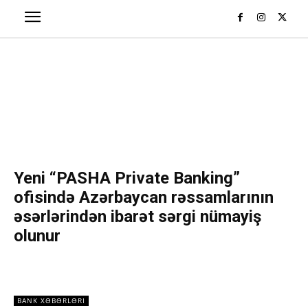
Yeni “PASHA Private Banking”
ofisində Azərbaycan rəssamlarının
əsərlərindən ibarət sərgi nümayiş
olunur
BANK XƏBƏRLƏRI