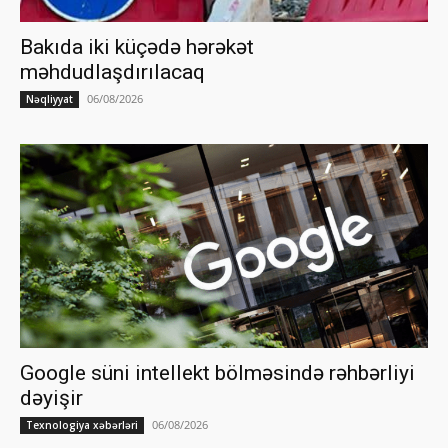
Bakıda iki küçədə hərəkət
məhdudlaşdırılacaq
06/08/2026
Nəqliyyat
Google süni intellekt bölməsində rəhbərliyi
dəyişir
06/08/2026
Texnologiya xəbərləri