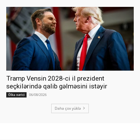
Tramp Vensin 2028-ci il prezident
seçkilərində qalib gəlməsini istəyir
06/08/2026
Ölkə xarici
Daha çox yüklə