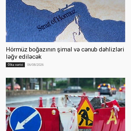
Hörmüz boğazının şimal və cənub dəhlizləri
ləğv ediləcək
06/08/2026
Ölkə xarici