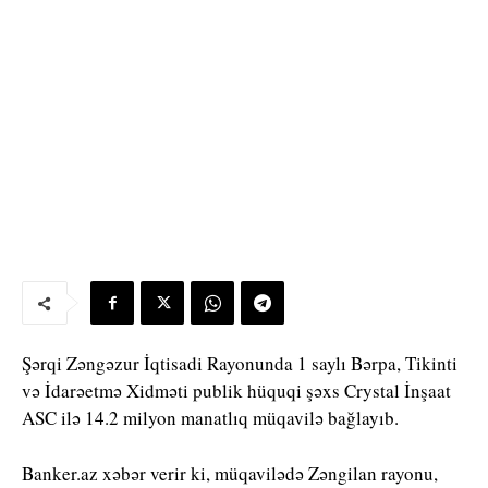
Şərqi Zəngəzur İqtisadi Rayonunda 1 saylı Bərpa, Tikinti
və İdarəetmə Xidməti publik hüquqi şəxs Crystal İnşaat
ASC ilə 14.2 milyon manatlıq müqavilə bağlayıb.
Banker.az xəbər verir ki, müqavilədə Zəngilan rayonu,