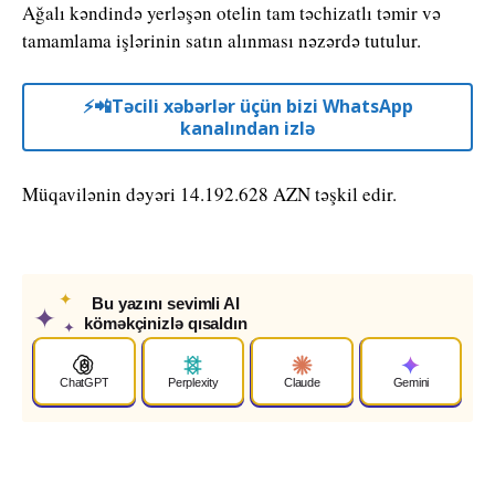
Ağalı kəndində yerləşən otelin tam təchizatlı təmir və
tamamlama işlərinin satın alınması nəzərdə tutulur.
⚡️📲Təcili xəbərlər üçün bizi WhatsApp
kanalından izlə
Müqavilənin dəyəri 14.192.628 AZN təşkil edir.
✦
Bu yazını sevimli AI
✦
köməkçinizlə qısaldın
✦
ChatGPT
Perplexity
Claude
Gemini