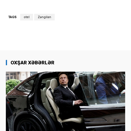
TAGS
otel
Zəngilan
OXŞAR XƏBƏRLƏR