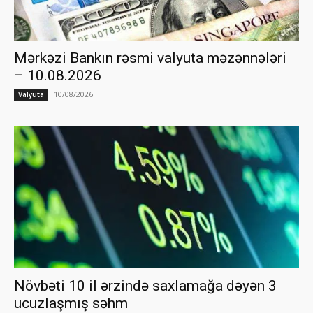
Mərkəzi Bankın rəsmi valyuta məzənnələri
– 10.08.2026
10/08/2026
Valyuta
Növbəti 10 il ərzində saxlamağa dəyən 3
ucuzlaşmış səhm