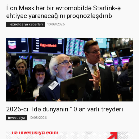
İlon Mask hər bir avtomobildə Starlink-ə
ehtiyac yaranacağını proqnozlaşdırıb
10/08/2026
Texnologiya xəbərləri
2026-cı ildə dünyanın 10 ən varlı treyderi
10/08/2026
İnvestisiya