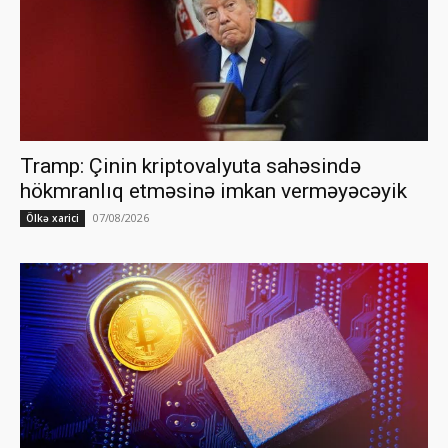
Tramp: Çinin kriptovalyuta sahəsində
hökmranlıq etməsinə imkan verməyəcəyik
07/08/2026
Ölkə xarici