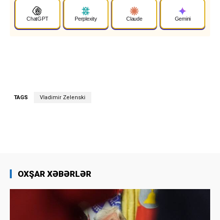
ChatGPT
Perplexity
Claude
Gemini
TAGS
Vladimir Zelenski
OXŞAR XƏBƏRLƏR