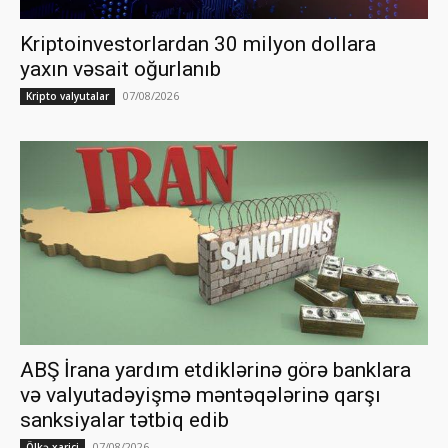
Kriptoinvestorlardan 30 milyon dollara
yaxın vəsait oğurlanıb
07/08/2026
Kripto valyutalar
ABŞ İrana yardım etdiklərinə görə banklara
və valyutadəyişmə məntəqələrinə qarşı
sanksiyalar tətbiq edib
07/08/2026
Ölkə xarici