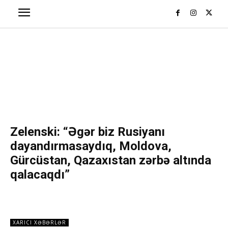
Zelenski: “Əgər biz Rusiyanı
dayandırmasaydıq, Moldova,
Gürcüstan, Qazaxıstan zərbə altında
qalacaqdı”
XARICI XƏBƏRLƏR