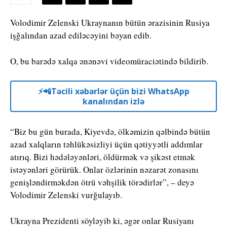
Volodimir Zelenski Ukraynanın bütün ərazisinin Rusiya
işğalından azad ediləcəyini bəyan edib.
O, bu barədə xalqa ənənəvi videomüraciətində bildirib.
⚡️📲Təcili xəbərlər üçün bizi WhatsApp
kanalından izlə
“Biz bu gün burada, Kiyevdə, ölkəmizin qəlbində bütün
azad xalqların təhlükəsizliyi üçün qətiyyətli addımlar
atırıq. Bizi hədələyənləri, öldürmək və şikəst etmək
istəyənləri görürük. Onlar özlərinin nəzarət zonasını
genişləndirməkdən ötrü vəhşilik törədirlər”, – deyə
Volodimir Zelenski vurğulayıb.
Ukrayna Prezidenti söyləyib ki, əgər onlar Rusiyanı