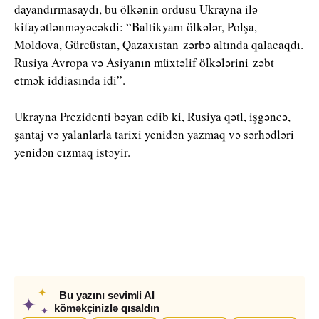
dayandırmasaydı, bu ölkənin ordusu Ukrayna ilə
kifayətlənməyəcəkdi: “Baltikyanı ölkələr, Polşa,
Moldova, Gürcüstan, Qazaxıstan zərbə altında qalacaqdı.
Rusiya Avropa və Asiyanın müxtəlif ölkələrini zəbt
etmək iddiasında idi”.
Ukrayna Prezidenti bəyan edib ki, Rusiya qətl, işgəncə,
şantaj və yalanlarla tarixi yenidən yazmaq və sərhədləri
yenidən cızmaq istəyir.
✦
Bu yazını sevimli AI
✦
köməkçinizlə qısaldın
✦