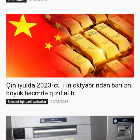
Çin iyulda 2023-cü ilin oktyabrından bəri ən
böyük həcmdə qızıl alıb
07/08/2026
Ümumi iqtisadi xəbərlər