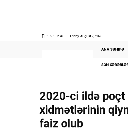
C
31.6
Baku
Friday, August 7, 2026
ANA SƏHIFƏ
SON XƏBƏRLƏR
2020-ci ildə poçt
xidmətlərinin qiy
faiz olub