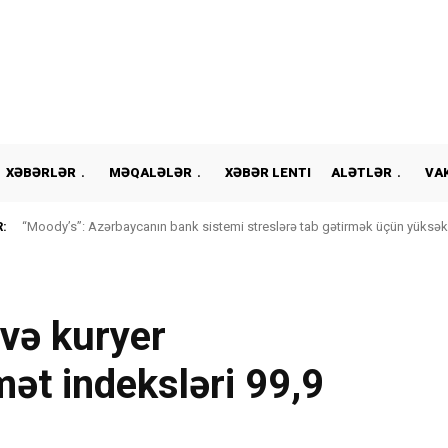
XƏBƏRLƏR
MƏQALƏLƏR
XƏBƏR LENTI
ALƏTLƏR
VA
:
“Moody’s”: Azərbaycanın bank sistemi streslərə tab gətirmək üçün yüksək l
 və kuryer
mət indeksləri 99,9