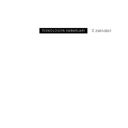
25/01/2021
TEXNOLOGIYA XƏBƏRLƏRI