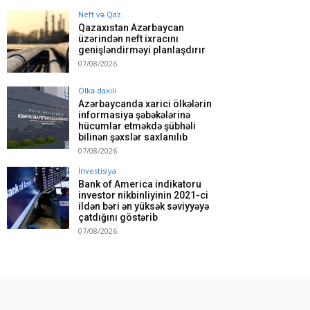
Neft və Qaz
Qazaxıstan Azərbaycan
üzərindən neft ixracını
genişləndirməyi planlaşdırır
07/08/2026
Ölkə daxili
Azərbaycanda xarici ölkələrin
informasiya şəbəkələrinə
hücumlar etməkdə şübhəli
bilinən şəxslər saxlanılıb
07/08/2026
İnvestisiya
Bank of America indikatoru
investor nikbinliyinin 2021-ci
ildən bəri ən yüksək səviyyəyə
çatdığını göstərib
07/08/2026