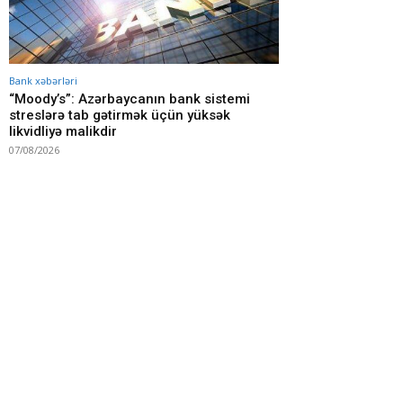
Bank xəbərləri
“Moody’s”: Azərbaycanın bank sistemi
streslərə tab gətirmək üçün yüksək
likvidliyə malikdir
07/08/2026