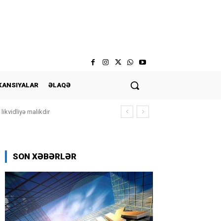
KANSIYALAR
ƏLAQƏ
ikvidliyə malikdir
SON XƏBƏRLƏR