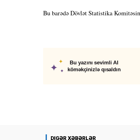
Bu barədə Dövlət Statistika Komitəsind
✦
Bu yazını sevimli AI
✦
köməkçinizlə qısaldın
✦
DIGƏR XƏBƏRLƏR