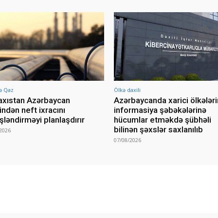
ə Qaz
Ölkə daxili
xıstan Azərbaycan
Azərbaycanda xarici ölkələri
indən neft ixracını
informasiya şəbəkələrinə
şləndirməyi planlaşdırır
hücumlar etməkdə şübhəli
bilinən şəxslər saxlanılıb
2026
07/08/2026