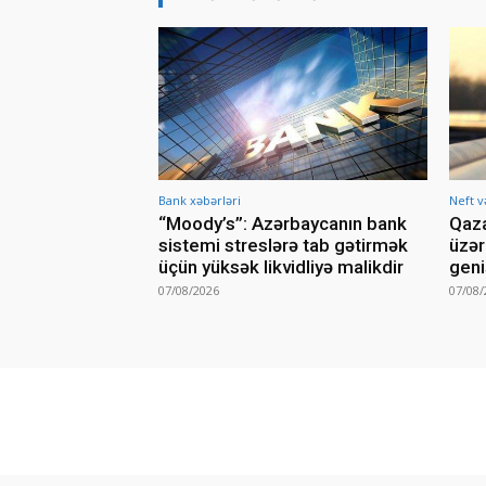
Bank xəbərləri
Neft v
“Moody’s”: Azərbaycanın bank
Qaza
sistemi streslərə tab gətirmək
üzər
üçün yüksək likvidliyə malikdir
geni
07/08/2026
07/08/