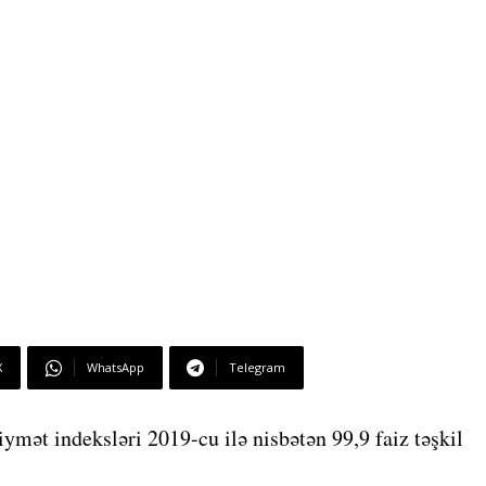
X
WhatsApp
Telegram
iymət indeksləri 2019-cu ilə nisbətən 99,9 faiz təşkil