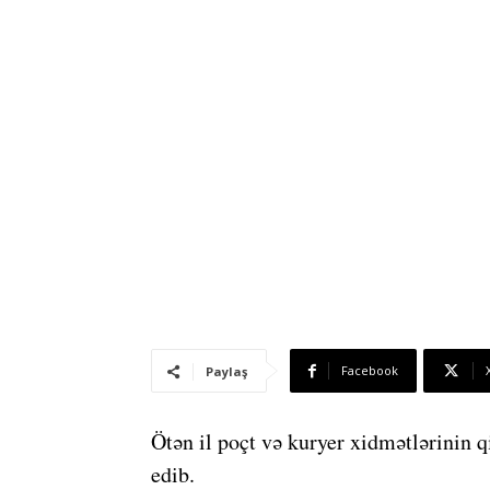
Facebook
Paylaş
Ötən il poçt və kuryer xidmətlərinin q
edib.