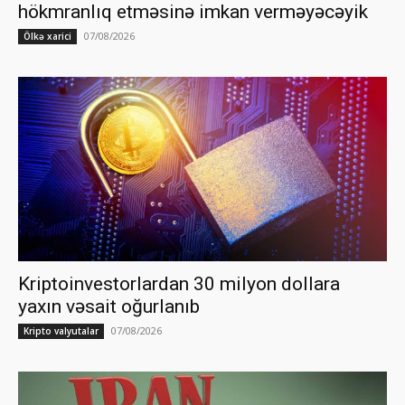
hökmranlıq etməsinə imkan verməyəcəyik
07/08/2026
Ölkə xarici
Kriptoinvestorlardan 30 milyon dollara
yaxın vəsait oğurlanıb
07/08/2026
Kripto valyutalar