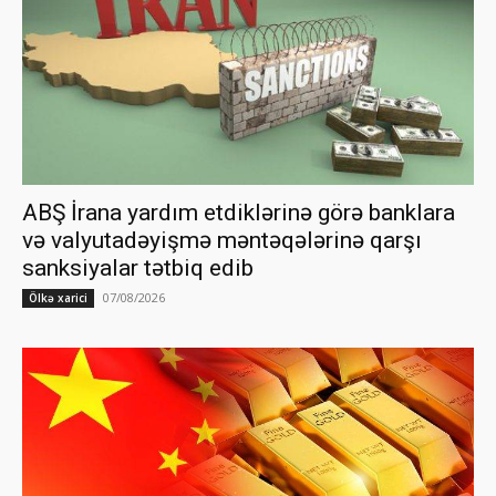
ABŞ İrana yardım etdiklərinə görə banklara
və valyutadəyişmə məntəqələrinə qarşı
sanksiyalar tətbiq edib
07/08/2026
Ölkə xarici