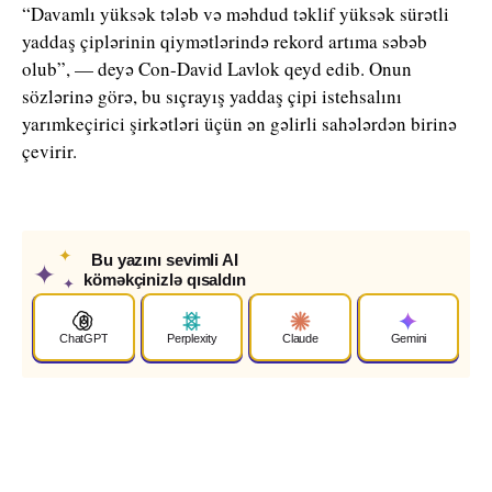
“Davamlı yüksək tələb və məhdud təklif yüksək sürətli
yaddaş çiplərinin qiymətlərində rekord artıma səbəb
olub”, — deyə Con-David Lavlok qeyd edib. Onun
sözlərinə görə, bu sıçrayış yaddaş çipi istehsalını
yarımkeçirici şirkətləri üçün ən gəlirli sahələrdən birinə
çevirir.
✦
Bu yazını sevimli AI
✦
köməkçinizlə qısaldın
✦
ChatGPT
Perplexity
Claude
Gemini