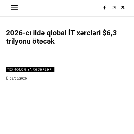
2026-cı ildə qlobal İT xərcləri $6,3
trilyonu ötəcək
TEXNOLOGIYA XƏBƏRLƏRI
08/05/2026