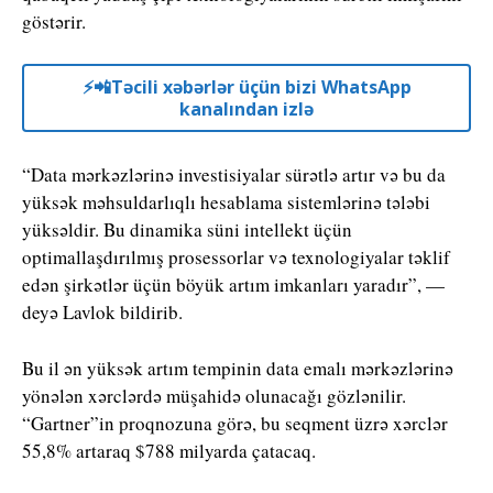
göstərir.
⚡️📲Təcili xəbərlər üçün bizi WhatsApp
kanalından izlə
“Data mərkəzlərinə investisiyalar sürətlə artır və bu da
yüksək məhsuldarlıqlı hesablama sistemlərinə tələbi
yüksəldir. Bu dinamika süni intellekt üçün
optimallaşdırılmış prosessorlar və texnologiyalar təklif
edən şirkətlər üçün böyük artım imkanları yaradır”, —
deyə Lavlok bildirib.
Bu il ən yüksək artım tempinin data emalı mərkəzlərinə
yönələn xərclərdə müşahidə olunacağı gözlənilir.
“Gartner”in proqnozuna görə, bu seqment üzrə xərclər
55,8% artaraq $788 milyarda çatacaq.