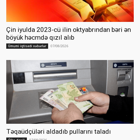
Çin iyulda 2023-cü ilin oktyabrından bəri ən
böyük həcmdə qızıl alıb
07/08/2026
Ümumi iqtisadi xəbərlər
Təqaüdçüləri aldadıb pullarını taladı
07/08/2026
Ölkə daxili