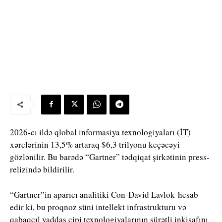
2026-cı ildə qlobal informasiya texnologiyaları (İT)
xərclərinin 13,5% artaraq $6,3 trilyonu keçəcəyi
gözlənilir. Bu barədə “Gartner” tədqiqat şirkətinin press-
relizində bildirilir.
“Gartner”in aparıcı analitiki Con
-David Lavlok
hesab
edir ki, bu proqnoz süni intellekt infrastrukturu və
qabaqcıl yaddaş çipi texnologiyalarının sürətli inkişafını