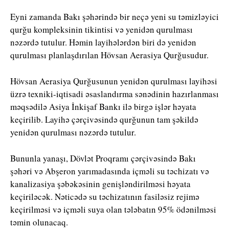
Eyni zamanda Bakı şəhərində bir neçə yeni su təmizləyici
qurğu kompleksinin tikintisi və yenidən qurulması
nəzərdə tutulur. Həmin layihələrdən biri də yenidən
qurulması planlaşdırılan Hövsan Aerasiya Qurğusudur.
Hövsan Aerasiya Qurğusunun yenidən qurulması layihəsi
üzrə texniki-iqtisadi əsaslandırma sənədinin hazırlanması
məqsədilə Asiya İnkişaf Bankı ilə birgə işlər həyata
keçirilib. Layihə çərçivəsində qurğunun tam şəkildə
yenidən qurulması nəzərdə tutulur.
Bununla yanaşı, Dövlət Proqramı çərçivəsində Bakı
şəhəri və Abşeron yarımadasında içməli su təchizatı və
kanalizasiya şəbəkəsinin genişləndirilməsi həyata
keçiriləcək. Nəticədə su təchizatının fasiləsiz rejimə
keçirilməsi və içməli suya olan tələbatın 95% ödənilməsi
təmin olunacaq.