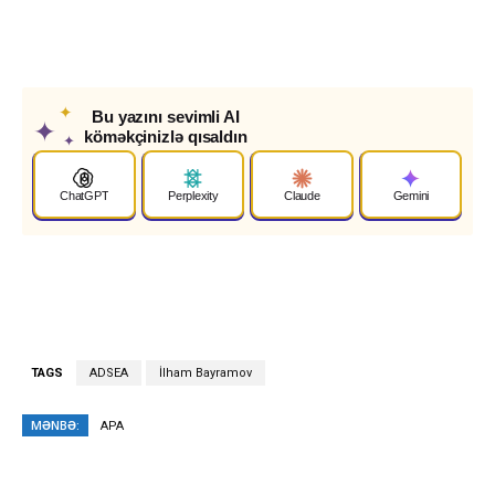
✦
Bu yazını sevimli AI
✦
köməkçinizlə qısaldın
✦
ChatGPT
Perplexity
Claude
Gemini
TAGS
ADSEA
İlham Bayramov
MƏNBƏ:
APA