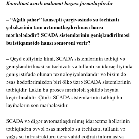
Koordinat əsaslı məlumat bazası formalaşdırılır
– “Ağıllı şəhər” konsepti çərçivəsində su təchizatı
şəbəkəsinin tam avtomatlaşdırılması hansı
mərhələdədir? SCADA sistemlərinin genişləndirilməsi
bu istiqamətdə hansı səmərəni verir?
– Qeyd etdiyiniz kimi, SCADA sistemlərinin tətbiqi və
genişləndirilməsi su təchizatı və tullantı su idarəçiliyində
geniş istifadə olunan texnologiyalardandır və bizim də
əsas hədəflərimizdən biri ölkə üzrə SCADA sistemlərinin
tətbiqidir. Lakin bu proses mərhələli şəkildə həyata
keçirilməlidir. Çünki SCADA sistemlərinin tətbiqi bu
layihələrin son mərhələsidir.
SCADA və digər avtomatlaşdırılmış idarəetmə həllərinin
tətbiqindən əvvəl əsas mərhələ su təchizatı, tullantı və
yağış su infrastrukturu üzrə vahid coğrafi informasiya