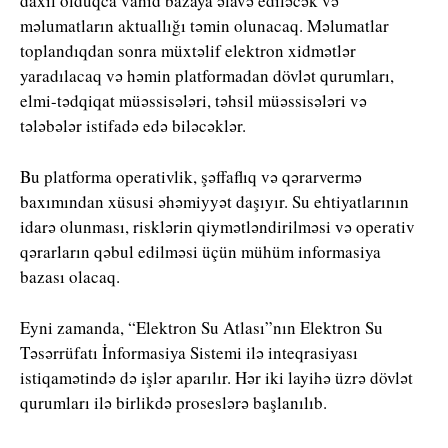
daxil olduqca vahid bazaya əlavə ediləcək və
məlumatların aktuallığı təmin olunacaq. Məlumatlar
toplandıqdan sonra müxtəlif elektron xidmətlər
yaradılacaq və həmin platformadan dövlət qurumları,
elmi-tədqiqat müəssisələri, təhsil müəssisələri və
tələbələr istifadə edə biləcəklər.
Bu platforma operativlik, şəffaflıq və qərarvermə
baxımından xüsusi əhəmiyyət daşıyır. Su ehtiyatlarının
idarə olunması, risklərin qiymətləndirilməsi və operativ
qərarların qəbul edilməsi üçün mühüm informasiya
bazası olacaq.
Eyni zamanda, “Elektron Su Atlası”nın Elektron Su
Təsərrüfatı İnformasiya Sistemi ilə inteqrasiyası
istiqamətində də işlər aparılır. Hər iki layihə üzrə dövlət
qurumları ilə birlikdə proseslərə başlanılıb.