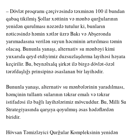
– Dövlət proqramı çərçivəsində təxminən 100 il bundan
qabaq tikilmiş Şollar xəttinin və mənbə qurğularının
yenidən qurulması nəzərdə tutulur ki, bunların
nəticəsində həmin xətlər üzrə Bakı və Abşeronda
yarımadasına verilən suyun həcminin artırılması təmin
olacaq. Bununla yanaşı, alternativ su mənbəyi kimi
yuxarıda qeyd etdiyimiz duzsuzlaşdırma layihəsi həyata
keçirilir. Bu, beynəlxalq şirkət ilə birgə dövlət-özəl
tərəfdaşlığı prinsipinə əsaslanan bir layihədir.
Bununla yanaşı, alternativ su mənbələrinin yaradılması,
həmçinin tullantı sularının təkrar emalı və təkrar
istifadəsi ilə bağlı layihələrimiz mövcuddur. Bu, Milli Su
Strategiyasında qarşıya qoyulmuş əsas hədəflərdən
biridir.
Hövsan Təmizləyici Qurğular Kompleksinin yenidən