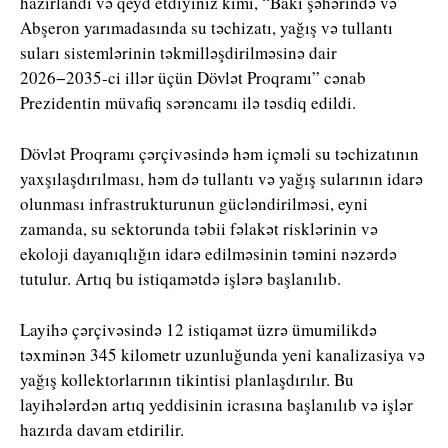
hazırlandı və qeyd etdiyiniz kimi, “Bakı şəhərində və
Abşeron yarımadasında su təchizatı, yağış və tullantı
suları sistemlərinin təkmilləşdirilməsinə dair
2026−2035-ci illər üçün Dövlət Proqramı” cənab
Prezidentin müvafiq sərəncamı ilə təsdiq edildi.
Dövlət Proqramı çərçivəsində həm içməli su təchizatının
yaxşılaşdırılması, həm də tullantı və yağış sularının idarə
olunması infrastrukturunun gücləndirilməsi, eyni
zamanda, su sektorunda təbii fəlakət risklərinin və
ekoloji dayanıqlığın idarə edilməsinin təmini nəzərdə
tutulur. Artıq bu istiqamətdə işlərə başlanılıb.
Layihə çərçivəsində 12 istiqamət üzrə ümumilikdə
təxminən 345 kilometr uzunluğunda yeni kanalizasiya və
yağış kollektorlarının tikintisi planlaşdırılır. Bu
layihələrdən artıq yeddisinin icrasına başlanılıb və işlər
hazırda davam etdirilir.