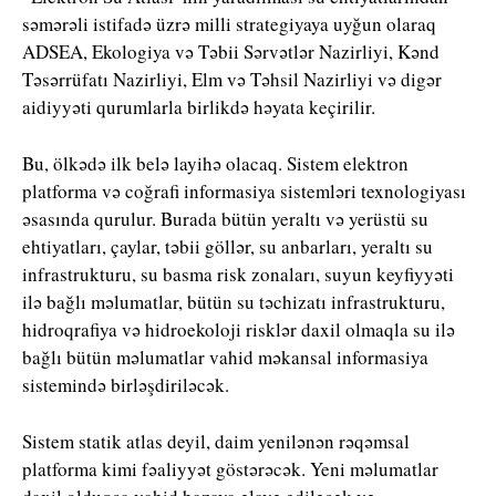
səmərəli istifadə üzrə milli strategiyaya uyğun olaraq
ADSEA, Ekologiya və Təbii Sərvətlər Nazirliyi, Kənd
Təsərrüfatı Nazirliyi, Elm və Təhsil Nazirliyi və digər
aidiyyəti qurumlarla birlikdə həyata keçirilir.
Bu, ölkədə ilk belə layihə olacaq. Sistem elektron
platforma və coğrafi informasiya sistemləri texnologiyası
əsasında qurulur. Burada bütün yeraltı və yerüstü su
ehtiyatları, çaylar, təbii göllər, su anbarları, yeraltı su
infrastrukturu, su basma risk zonaları, suyun keyfiyyəti
ilə bağlı məlumatlar, bütün su təchizatı infrastrukturu,
hidroqrafiya və hidroekoloji risklər daxil olmaqla su ilə
bağlı bütün məlumatlar vahid məkansal informasiya
sistemində birləşdiriləcək.
Sistem statik atlas deyil, daim yenilənən rəqəmsal
platforma kimi fəaliyyət göstərəcək. Yeni məlumatlar