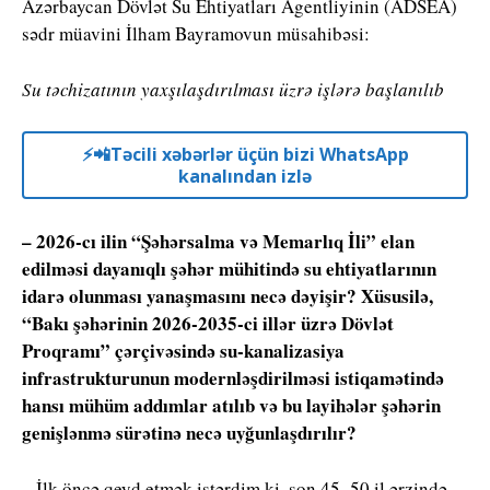
Azərbaycan Dövlət Su Ehtiyatları Agentliyinin (ADSEA)
sədr müavini İlham Bayramovun müsahibəsi:
Su təchizatının yaxşılaşdırılması üzrə işlərə başlanılıb
⚡️📲Təcili xəbərlər üçün bizi WhatsApp
kanalından izlə
– 2026-cı ilin “Şəhərsalma və Memarlıq İli” elan
edilməsi dayanıqlı şəhər mühitində su ehtiyatlarının
idarə olunması yanaşmasını necə dəyişir? Xüsusilə,
“Bakı şəhərinin 2026-2035-ci illər üzrə Dövlət
Proqramı” çərçivəsində su-kanalizasiya
infrastrukturunun modernləşdirilməsi istiqamətində
hansı mühüm addımlar atılıb və bu layihələr şəhərin
genişlənmə sürətinə necə uyğunlaşdırılır?
– İlk öncə qeyd etmək istərdim ki, son 45–50 il ərzində