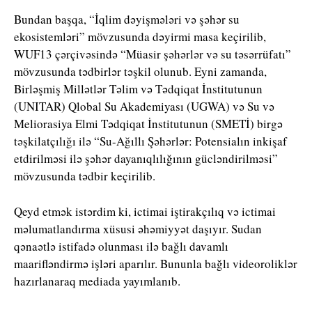
Bundan başqa, “İqlim dəyişmələri və şəhər su
ekosistemləri” mövzusunda dəyirmi masa keçirilib,
WUF13 çərçivəsində “Müasir şəhərlər və su təsərrüfatı”
mövzusunda tədbirlər təşkil olunub. Eyni zamanda,
Birləşmiş Millətlər Təlim və Tədqiqat İnstitutunun
(UNITAR) Qlobal Su Akademiyası (UGWA) və Su və
Meliorasiya Elmi Tədqiqat İnstitutunun (SMETİ) birgə
təşkilatçılığı ilə “Su-Ağıllı Şəhərlər: Potensialın inkişaf
etdirilməsi ilə şəhər dayanıqlılığının gücləndirilməsi”
mövzusunda tədbir keçirilib.
Qeyd etmək istərdim ki, ictimai iştirakçılıq və ictimai
məlumatlandırma xüsusi əhəmiyyət daşıyır. Sudan
qənaətlə istifadə olunması ilə bağlı davamlı
maarifləndirmə işləri aparılır. Bununla bağlı videoroliklər
hazırlanaraq mediada yayımlanıb.