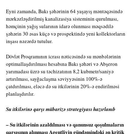
Eyni zamanda, Bakı şəhərinin 64 yaşayış məntəqəsində
mərkəzləşdirilmiş kanalizasiya sisteminin qurulması,
həmçinin yağış sularının idarə olunması məqsədilə
şəhərin 30 əsas küçə və prospektində yeni kollektorların
inşası nəzərdə tutulur.
Dövlət Proqramının icrası nəticəsində su mənbələrinin
optimallaşdırılması hesabına Bakı şəhəri və Abşeron
yarımadası üzrə su təchizatının 8,2 kubmetr/saniyə
artırılması, sayğaclaşma səviyyəsinin 100%-ə
çatdırılması, eləcə də su itkilərinin 20%-ə endirilməsi
planlaşdırılır.
Su itkilərinə qarşı mübarizə strategiyası hazırlanıb
– Su itkilərinin azaldılması və qanunsuz qoşulmaların
qarşısının alınması Agentliyin gündəmindəki ən kritik