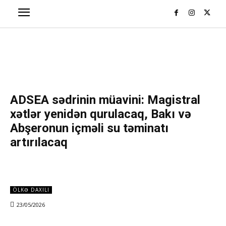
ADSEA sədrinin müavini: Magistral
xətlər yenidən qurulacaq, Bakı və
Abşeronun içməli su təminatı
artırılacaq
ÖLKƏ DAXILI
23/05/2026