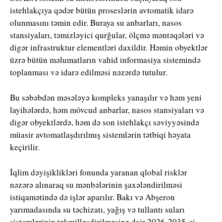
istehlakçıya qədər bütün proseslərin avtomatik idarə
olunmasını təmin edir. Buraya su anbarları, nasos
stansiyaları, təmizləyici qurğular, ölçmə məntəqələri və
digər infrastruktur elementləri daxildir. Həmin obyektlər
üzrə bütün məlumatların vahid informasiya sistemində
toplanması və idarə edilməsi nəzərdə tutulur.
Bu səbəbdən məsələyə kompleks yanaşılır və həm yeni
layihələrdə, həm mövcud anbarlar, nasos stansiyaları və
digər obyektlərdə, həm də son istehlakçı səviyyəsində
müasir avtomatlaşdırılmış sistemlərin tətbiqi həyata
keçirilir.
İqlim dəyişiklikləri fonunda yaranan qlobal risklər
nəzərə alınaraq su mənbələrinin şaxələndirilməsi
istiqamətində də işlər aparılır. Bakı və Abşeron
yarımadasında su təchizatı, yağış və tullantı suları
sistemlərinin təkmilləşdirilməsinə dair 2026-2035-ci