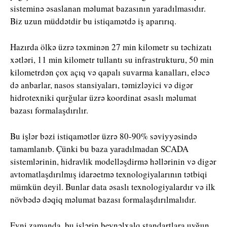
sisteminə əsaslanan məlumat bazasının yaradılmasıdır.
Biz uzun müddətdir bu istiqamətdə iş aparırıq.
Hazırda ölkə üzrə təxminən 27 min kilometr su təchizatı
xətləri, 11 min kilometr tullantı su infrastrukturu, 50 min
kilometrdən çox açıq və qapalı suvarma kanalları, eləcə
də anbarlar, nasos stansiyaları, təmizləyici və digər
hidrotexniki qurğular üzrə koordinat əsaslı məlumat
bazası formalaşdırılır.
Bu işlər bəzi istiqamətlər üzrə 80-90% səviyyəsində
tamamlanıb. Çünki bu baza yaradılmadan SCADA
sistemlərinin, hidravlik modelləşdirmə həllərinin və digər
avtomatlaşdırılmış idarəetmə texnologiyalarının tətbiqi
mümkün deyil. Bunlar data əsaslı texnologiyalardır və ilk
növbədə dəqiq məlumat bazası formalaşdırılmalıdır.
Eyni zamanda, bu işlərin beynəlxalq standartlara uyğun