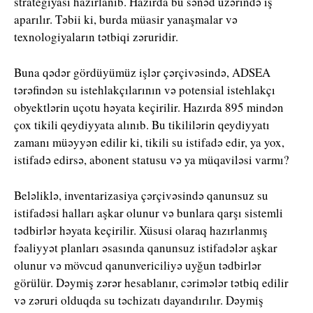
strategiyası hazırlanıb. Hazırda bu sənəd üzərində iş
aparılır. Təbii ki, burda müasir yanaşmalar və
texnologiyaların tətbiqi zəruridir.
Buna qədər gördüyümüz işlər çərçivəsində, ADSEA
tərəfindən su istehlakçılarının və potensial istehlakçı
obyektlərin uçotu həyata keçirilir. Hazırda 895 mindən
çox tikili qeydiyyata alınıb. Bu tikililərin qeydiyyatı
zamanı müəyyən edilir ki, tikili su istifadə edir, ya yox,
istifadə edirsə, abonent statusu və ya müqaviləsi varmı?
Beləliklə, inventarizasiya çərçivəsində qanunsuz su
istifadəsi halları aşkar olunur və bunlara qarşı sistemli
tədbirlər həyata keçirilir. Xüsusi olaraq hazırlanmış
fəaliyyət planları əsasında qanunsuz istifadələr aşkar
olunur və mövcud qanunvericiliyə uyğun tədbirlər
görülür. Dəymiş zərər hesablanır, cərimələr tətbiq edilir
və zəruri olduqda su təchizatı dayandırılır. Dəymiş