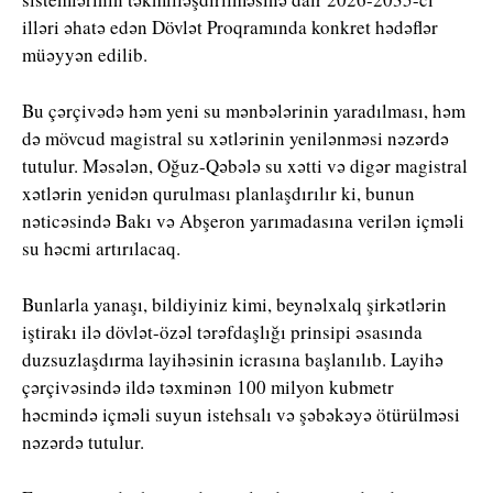
illəri əhatə edən Dövlət Proqramında konkret hədəflər
müəyyən edilib.
Bu çərçivədə həm yeni su mənbələrinin yaradılması, həm
də mövcud magistral su xətlərinin yenilənməsi nəzərdə
tutulur. Məsələn, Oğuz-Qəbələ su xətti və digər magistral
xətlərin yenidən qurulması planlaşdırılır ki, bunun
nəticəsində Bakı və Abşeron yarımadasına verilən içməli
su həcmi artırılacaq.
Bunlarla yanaşı, bildiyiniz kimi, beynəlxalq şirkətlərin
iştirakı ilə dövlət-özəl tərəfdaşlığı prinsipi əsasında
duzsuzlaşdırma layihəsinin icrasına başlanılıb. Layihə
çərçivəsində ildə təxminən 100 milyon kubmetr
həcmində içməli suyun istehsalı və şəbəkəyə ötürülməsi
nəzərdə tutulur.