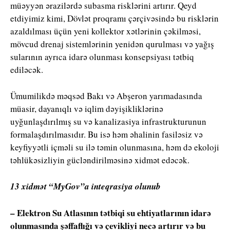
müəyyən ərazilərdə subasma risklərini artırır. Qeyd
etdiyimiz kimi, Dövlət proqramı çərçivəsində bu risklərin
azaldılması üçün yeni kollektor xətlərinin çəkilməsi,
mövcud drenaj sistemlərinin yenidən qurulması və yağış
sularının ayrıca idarə olunması konsepsiyası tətbiq
ediləcək.
Ümumilikdə məqsəd Bakı və Abşeron yarımadasında
müasir, dayanıqlı və iqlim dəyişikliklərinə
uyğunlaşdırılmış su və kanalizasiya infrastrukturunun
formalaşdırılmasıdır. Bu isə həm əhalinin fasiləsiz və
keyfiyyətli içməli su ilə təmin olunmasına, həm də ekoloji
təhlükəsizliyin gücləndirilməsinə xidmət edəcək.
13 xidmət “MyGov”a inteqrasiya olunub
– Elektron Su Atlasının tətbiqi su ehtiyatlarının idarə
olunmasında şəffaflığı və çevikliyi necə artırır və bu