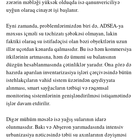
zərərin məbləği yüksək olduqda isə qanunvericiliyə
uyğun olaraq cinayət işi başlanır.
Eyni zamanda, problemlərimizdən biri də, ADSEA-ya
məxsus içməli su təchizatı şəbəkəsi olmayan, lakin
faktiki olaraq su istifadəçisi olan bəzi obyektlərin uzun
illər uçotdan kənarda qalmasıdır. Bu isə həm kommersiya
itkilərinin artmasına, həm də ümumi su balansının
düzgün hesablanmasında çətinliklər yaradır. Ona görə də
hazırda aparılan inventarizasiya işləri çərçivəsində bütün
istehlakçıların vahid sistem üzərindən qeydiyyata
alınması, smart sayğacların tətbiqi və rəqəmsal
monitorinq sistemlərinin genişləndirilməsi istiqamətində
işlər davam etdirilir.
Digər mühüm məsələ isə yağış sularının idarə
olunmasıdır. Bakı və Abşeron yarımadasında intensiv
urbanizasiya nəticəsində təbii su axınlarının dəyişməsi