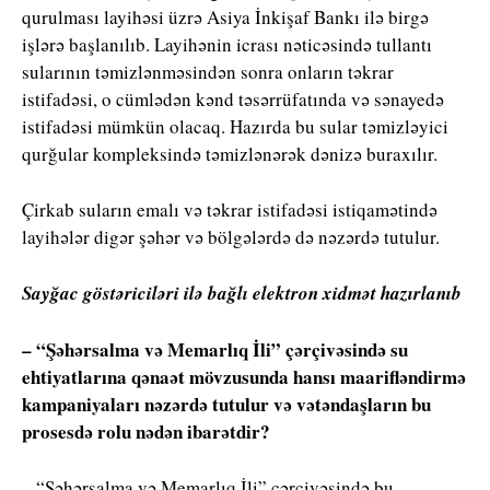
qurulması layihəsi üzrə Asiya İnkişaf Bankı ilə birgə
işlərə başlanılıb. Layihənin icrası nəticəsində tullantı
sularının təmizlənməsindən sonra onların təkrar
istifadəsi, o cümlədən kənd təsərrüfatında və sənayedə
istifadəsi mümkün olacaq. Hazırda bu sular təmizləyici
qurğular kompleksində təmizlənərək dənizə buraxılır.
Çirkab suların emalı və təkrar istifadəsi istiqamətində
layihələr digər şəhər və bölgələrdə də nəzərdə tutulur.
Sayğac göstəriciləri ilə bağlı elektron xidmət hazırlanıb
– “Şəhərsalma və Memarlıq İli” çərçivəsində su
ehtiyatlarına qənaət mövzusunda hansı maarifləndirmə
kampaniyaları nəzərdə tutulur və vətəndaşların bu
prosesdə rolu nədən ibarətdir?
– “Şəhərsalma və Memarlıq İli” çərçivəsində bu