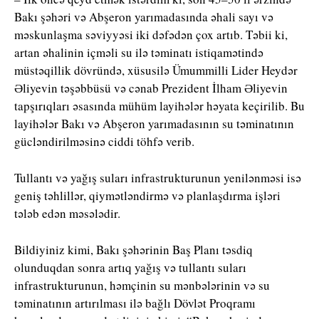
Bakı şəhəri və Abşeron yarımadasında əhali sayı və
məskunlaşma səviyyəsi iki dəfədən çox artıb. Təbii ki,
artan əhalinin içməli su ilə təminatı istiqamətində
müstəqillik dövründə, xüsusilə Ümummilli Lider Heydər
Əliyevin təşəbbüsü və cənab Prezident İlham Əliyevin
tapşırıqları əsasında mühüm layihələr həyata keçirilib. Bu
layihələr Bakı və Abşeron yarımadasının su təminatının
gücləndirilməsinə ciddi töhfə verib.
Tullantı və yağış suları infrastrukturunun yenilənməsi isə
geniş təhlillər, qiymətləndirmə və planlaşdırma işləri
tələb edən məsələdir.
Bildiyiniz kimi, Bakı şəhərinin Baş Planı təsdiq
olunduqdan sonra artıq yağış və tullantı suları
infrastrukturunun, həmçinin su mənbələrinin və su
təminatının artırılması ilə bağlı Dövlət Proqramı