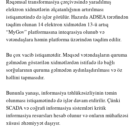
Rəqəmsal transformasiya çərçivəsində yaradılmış
elektron xidmətlərin əlçatanlığının artırılması
istiqamətində də işlər görülür. Hazırda ADSEA tərəfindən
təqdim olunan 14 elektron xidmətdən 13-ü artıq
“MyGov” platformasına inteqrasiya olunub və
vətəndaşlara həmin platforma üzərindən təqdim edilir.
Bu çox vacib istiqamətdir. Məqsəd vətəndaşların quruma
gəlmədən göstərilən xidmətlərdən istifadə ilə bağlı
sorğularının quruma gəlmədən aydınlaşdırılması və öz
həllini tapmasıdır.
Bununla yanaşı, informasiya təhlükəsizliyinin təmin
olunması istiqamətində də işlər davam etdirilir. Çünki
SCADA və coğrafi informasiya sistemləri kritik
informasiya resursları hesab olunur və onların mühafizəsi
xüsusi əhəmiyyət daşıyır.