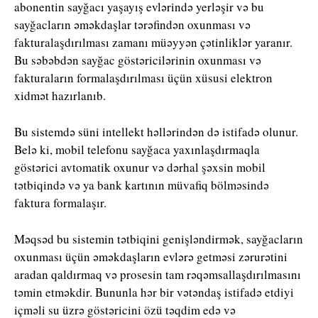
abonentin sayğacı yaşayış evlərində yerləşir və bu
sayğacların əməkdaşlar tərəfindən oxunması və
fakturalaşdırılması zamanı müəyyən çətinliklər yaranır.
Bu səbəbdən sayğac göstəricilərinin oxunması və
fakturaların formalaşdırılması üçün xüsusi elektron
xidmət hazırlanıb.
Bu sistemdə süni intellekt həllərindən də istifadə olunur.
Belə ki, mobil telefonu sayğaca yaxınlaşdırmaqla
göstərici avtomatik oxunur və dərhal şəxsin mobil
tətbiqində və ya bank kartının müvafiq bölməsində
faktura formalaşır.
Məqsəd bu sistemin tətbiqini genişləndirmək, sayğacların
oxunması üçün əməkdaşların evlərə getməsi zərurətini
aradan qaldırmaq və prosesin tam rəqəmsallaşdırılmasını
təmin etməkdir. Bununla hər bir vətəndaş istifadə etdiyi
içməli su üzrə göstəricini özü təqdim edə və