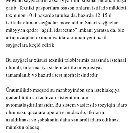
Mövcud sayğacların əksəriyyətinin istismar müddəti başa
çatıb. Texniki pasportlara əsasən onların istifadə müddəti
təxminən 10 il nəzərdə tutulsa da, hazırda 12-15 il
istifadə olunan sayğaclar mövcuddur. Smart sayğaclar
müəyyən qədər “ağıllı idarəetmə” imkanı yaratsa da, biz
artıq uzaqdan oxunan və idarə olunan yeni nəsil
sayğaclara keçid edirik.
Bu sayğaclar xüsusi texniki tələblərimiz əsasında istehsal
olunub, informasiya sistemləri ilə inteqrasiyası
tamamlanıb və hazırda test mərhələsindədir.
Ümumilikdə məqsəd su mənbəyindən son istehlakçıya
qədər bütün su təchizatı sisteminin tam
avtomatlaşdırılmasıdır. Bu sistem vasitəsilə təzyiqin idarə
olunması, qəzalara operativ müdaxilə, itkilərin
azaldılması və şəbəkənin daha səmərəli idarə edilməsi
mümkün olacaq.