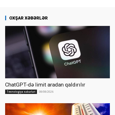
OXŞAR XƏBƏRLƏR
ChatGPT-də limit aradan qaldırılır
08/08/2026
Texnologiya xəbərləri