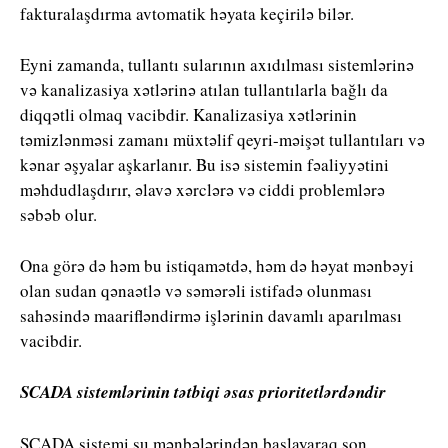
fakturalaşdırma avtomatik həyata keçirilə bilər.
Eyni zamanda, tullantı sularının axıdılması sistemlərinə
və kanalizasiya xətlərinə atılan tullantılarla bağlı da
diqqətli olmaq vacibdir. Kanalizasiya xətlərinin
təmizlənməsi zamanı müxtəlif qeyri-məişət tullantıları və
kənar əşyalar aşkarlanır. Bu isə sistemin fəaliyyətini
məhdudlaşdırır, əlavə xərclərə və ciddi problemlərə
səbəb olur.
Ona görə də həm bu istiqamətdə, həm də həyat mənbəyi
olan sudan qənaətlə və səmərəli istifadə olunması
sahəsində maarifləndirmə işlərinin davamlı aparılması
vacibdir.
SCADA sistemlərinin tətbiqi əsas prioritetlərdəndir
SCADA sistemi su mənbələrindən başlayaraq son