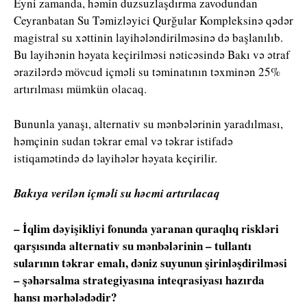
Eyni zamanda, həmin duzsuzlaşdırma zavodundan
Ceyranbatan Su Təmizləyici Qurğular Kompleksinə qədər
magistral su xəttinin layihələndirilməsinə də başlanılıb.
Bu layihənin həyata keçirilməsi nəticəsində Bakı və ətraf
ərazilərdə mövcud içməli su təminatının təxminən 25%
artırılması mümkün olacaq.
Bununla yanaşı, alternativ su mənbələrinin yaradılması,
həmçinin sudan təkrar emal və təkrar istifadə
istiqamətində də layihələr həyata keçirilir.
Bakıya verilən içməli su həcmi artırılacaq
– İqlim dəyişikliyi fonunda yaranan quraqlıq riskləri
qarşısında alternativ su mənbələrinin – tullantı
sularının təkrar emalı, dəniz suyunun şirinləşdirilməsi
– şəhərsalma strategiyasına inteqrasiyası hazırda
hansı mərhələdədir?