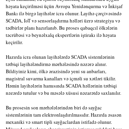
həyata keçirilməsi üçün Avropa Yenidənqurma və İnkişaf
Bankı ilə birgə layihələr icra olunur. Layihə çərçivəsində
SCADA, IoT və sensorlaşdırma həlləri üzrə strategiya və
tədbirlər planı hazırlanıb. Bu proses qabaqcıl ölkələrin
təcrübəsi və beynəlxalq ekspertlərin iştirakı ilə həyata
keçirilir.
Hazırda icra olunan layihələrdə SCADA sistemlərinin
tətbiqi layihələndirmə mərhələsində nəzərə alınır.
Bildiyiniz kimi, ölkə ərazisində yeni su anbarları,
magistral suvarma kanalları və içməli su xətləri tikilir.
Həmin layihələrin hamısında SCADA həllərinin tətbiqi
nəzərdə tutulur və bu məsələ xüsusi nəzarətdə saxlanılır.
Bu prosesin son mərhələlərindən biri də sayğac
sistemlərinin tam elektronlaşdırılmasıdır. Hazırda əsasən
mexaniki və smart tipli sayğaclardan istifadə olunur.