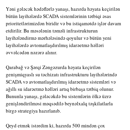
Yəni gələcək hədəflərlə yanaşı, hazırda həyata keçirilən
bütün layihələrdə SCADA sistemlərinin tətbiqi əsas
prioritetlərimizdən biridir və bu istiqamətdə işlər davam
etdirilir. Bu məsələnin təməli infrastrukturun
layihələndirmə mərhələsində qoyulur və bütün yeni
layihələrdə avtomatlaşdırılmış idarəetmə həlləri
əvvəlcədən nəzərə alınır.
Qarabağ və Şərqi Zəngəzurda həyata keçirilən
genişmiqyaslı su təchizatı infrastrukturu layihələrində
SCADA və avtomatlaşdırılmış idarəetmə sistemləri və
ağıllı su idarəetmə həlləri artıq birbaşa tətbiq olunur.
Bununla yanaşı, gələcəkdə bu sistemlərin ölkə üzrə
genişləndirilməsi məqsədilə beynəlxalq təşkilatlarla
birgə strategiya hazırlanıb.
Qeyd etmək istərdim ki, hazırda 500 mindən çox