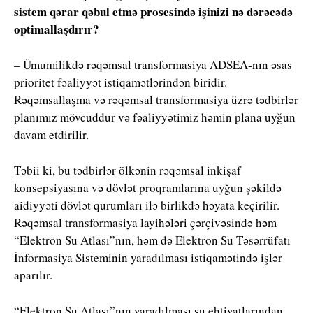
sistem qərar qəbul etmə prosesində işinizi nə dərəcədə
optimallaşdırır?
– Ümumilikdə rəqəmsal transformasiya ADSEA-nın əsas
prioritet fəaliyyət istiqamətlərindən biridir.
Rəqəmsallaşma və rəqəmsal transformasiya üzrə tədbirlər
planımız mövcuddur və fəaliyyətimiz həmin plana uyğun
davam etdirilir.
Təbii ki, bu tədbirlər ölkənin rəqəmsal inkişaf
konsepsiyasına və dövlət proqramlarına uyğun şəkildə
aidiyyəti dövlət qurumları ilə birlikdə həyata keçirilir.
Rəqəmsal transformasiya layihələri çərçivəsində həm
“Elektron Su Atlası”nın, həm də Elektron Su Təsərrüfatı
İnformasiya Sisteminin yaradılması istiqamətində işlər
aparılır.
“Elektron Su Atlası”nın yaradılması su ehtiyatlarından