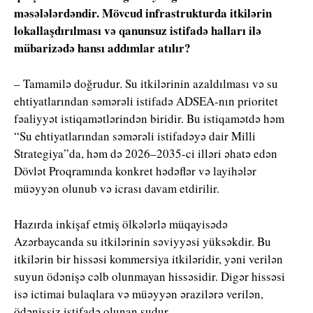
məsələlərdəndir. Mövcud infrastrukturda itkilərin
lokallaşdırılması və qanunsuz istifadə halları ilə
mübarizədə hansı addımlar atılır?
– Tamamilə doğrudur. Su itkilərinin azaldılması və su
ehtiyatlarından səmərəli istifadə ADSEA-nın prioritet
fəaliyyət istiqamətlərindən biridir. Bu istiqamətdə həm
“Su ehtiyatlarından səmərəli istifadəyə dair Milli
Strategiya”da, həm də 2026–2035-ci illəri əhatə edən
Dövlət Proqramında konkret hədəflər və layihələr
müəyyən olunub və icrası davam etdirilir.
Hazırda inkişaf etmiş ölkələrlə müqayisədə
Azərbaycanda su itkilərinin səviyyəsi yüksəkdir. Bu
itkilərin bir hissəsi kommersiya itkiləridir, yəni verilən
suyun ödənişə cəlb olunmayan hissəsidir. Digər hissəsi
isə ictimai bulaqlara və müəyyən ərazilərə verilən,
ödənişsiz istifadə olunan sudur.