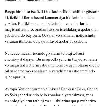
Başqa bir hissə isə fiziki itkilərdir. İlkin təhlillər göstərir
ki, fiziki itkilərin həcmi kommersiya itkilərindən daha
çoxdur. Bu itkilər su mənbələrindən və anbarlardan
magistral xətlərə, oradan isə son istehlakçıya qədər olan
şəbəkələrdə baş verir. Qəzalar və sızmalar nəticəsində
yaranan itkilərin də payı kifayət qədər yüksəkdir.
Nəticədə müasir texnologiyaların tətbiqi xüsusi
əhəmiyyət daşıyır. Bu məqsədlə şəhərin təzyiq zonaları
və magistral xətlərin istiqamətlərinə uyğun olaraq ölçülə
bilən idarəetmə zonalarının yaradılması istiqamətində
işlər aparılır.
Avropa Yenidənqurma və İnkişaf Bankı ilə Bakı, Gəncə
və Şəki şəhərlərində belə zonaların yaradılması, yeni
texnologiyaların tətbiqi və su itkilərinə qarşı mübarizə