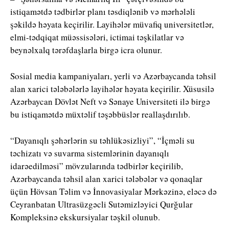
istiqamətdə tədbirlər planı təsdiqlənib və mərhələli
şəkildə həyata keçirilir. Layihələr müvafiq universitetlər,
elmi-tədqiqat müəssisələri, ictimai təşkilatlar və
beynəlxalq tərəfdaşlarla birgə icra olunur.
Sosial media kampaniyaları, yerli və Azərbaycanda təhsil
alan xarici tələbələrlə layihələr həyata keçirilir. Xüsusilə
Azərbaycan Dövlət Neft və Sənaye Universiteti ilə birgə
bu istiqamətdə müxtəlif təşəbbüslər reallaşdırılıb.
“Dayanıqlı şəhərlərin su təhlükəsizliyi”, “İçməli su
təchizatı və suvarma sistemlərinin dayanıqlı
idarəedilməsi” mövzularında tədbirlər keçirilib,
Azərbaycanda təhsil alan xarici tələbələr və qonaqlar
üçün Hövsan Təlim və İnnovasiyalar Mərkəzinə, eləcə də
Ceyranbatan Ultrasüzgəcli Sutəmizləyici Qurğular
Kompleksinə ekskursiyalar təşkil olunub.