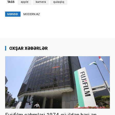
TAGS
apple
kamera
qulaqlıq
MƏNBƏ:
MODERN.AZ
OXŞAR XƏBƏRLƏR
Fujifilm səhmləri 1974-cü ildən bəri ən