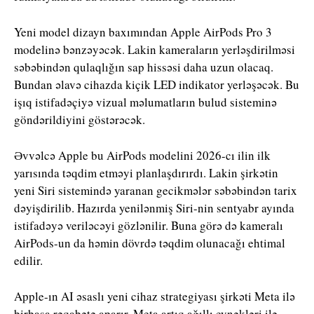
Yeni model dizayn baxımından Apple AirPods Pro 3
modelinə bənzəyəcək. Lakin kameraların yerləşdirilməsi
səbəbindən qulaqlığın sap hissəsi daha uzun olacaq.
Bundan əlavə cihazda kiçik LED indikator yerləşəcək. Bu
işıq istifadəçiyə vizual məlumatların bulud sisteminə
göndərildiyini göstərəcək.
Əvvəlcə Apple bu AirPods modelini 2026-cı ilin ilk
yarısında təqdim etməyi planlaşdırırdı. Lakin şirkətin
yeni Siri sistemində yaranan gecikmələr səbəbindən tarix
dəyişdirilib. Hazırda yenilənmiş Siri-nin sentyabr ayında
istifadəyə veriləcəyi gözlənilir. Buna görə də kameralı
AirPods-un da həmin dövrdə təqdim olunacağı ehtimal
edilir.
Apple-ın AI əsaslı yeni cihaz strategiyası şirkəti Meta ilə
birbaşa rəqabətə aparır. Meta artıq ağıllı eynəkləri ilə