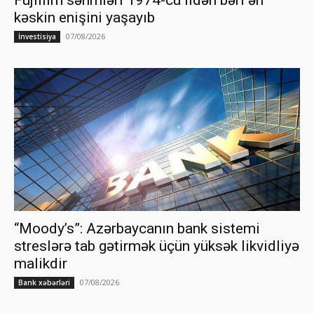
kəskin enişini yaşayıb
07/08/2026
İnvestisiya
“Moody’s”: Azərbaycanın bank sistemi
streslərə tab gətirmək üçün yüksək likvidliyə
malikdir
07/08/2026
Bank xəbərləri