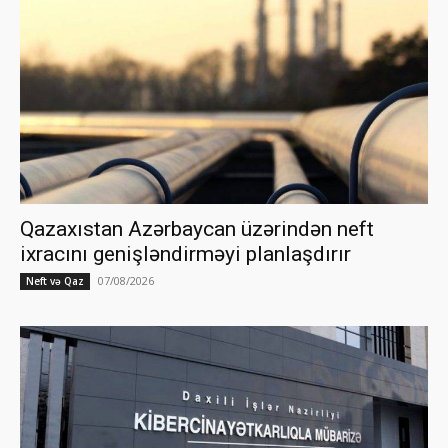
Qazaxıstan Azərbaycan üzərindən neft
ixracını genişləndirməyi planlaşdırır
07/08/2026
Neft və Qaz