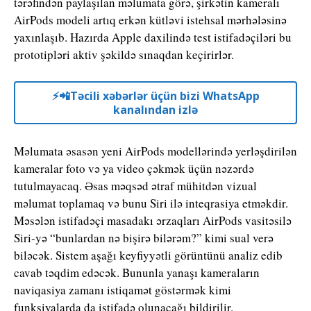
tərəfindən paylaşılan məlumata görə, şirkətin kameralı
AirPods modeli artıq erkən kütləvi istehsal mərhələsinə
yaxınlaşıb. Hazırda Apple daxilində test istifadəçiləri bu
prototipləri aktiv şəkildə sınaqdan keçirirlər.
⚡️📲Təcili xəbərlər üçün bizi WhatsApp
kanalından izlə
Məlumata əsasən yeni AirPods modellərində yerləşdirilən
kameralar foto və ya video çəkmək üçün nəzərdə
tutulmayacaq. Əsas məqsəd ətraf mühitdən vizual
məlumat toplamaq və bunu Siri ilə inteqrasiya etməkdir.
Məsələn istifadəçi masadakı ərzaqları AirPods vasitəsilə
Siri-yə “bunlardan nə bişirə bilərəm?” kimi sual verə
biləcək. Sistem aşağı keyfiyyətli görüntünü analiz edib
cavab təqdim edəcək. Bununla yanaşı kameraların
naviqasiya zamanı istiqamət göstərmək kimi
funksiyalarda da istifadə olunacağı bildirilir.