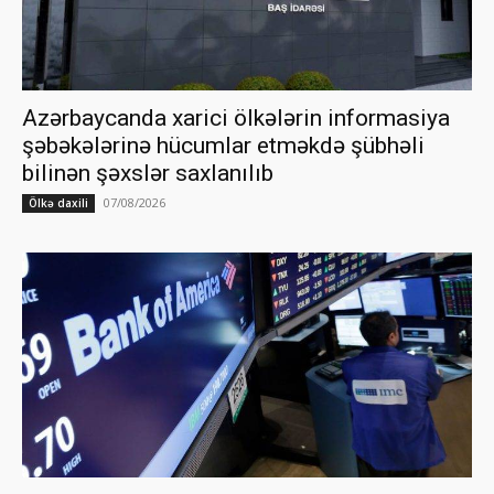
Azərbaycanda xarici ölkələrin informasiya
şəbəkələrinə hücumlar etməkdə şübhəli
bilinən şəxslər saxlanılıb
07/08/2026
Ölkə daxili