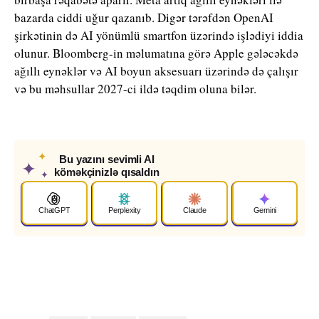
bazarda ciddi uğur qazanıb. Digər tərəfdən OpenAI
şirkətinin də AI yönümlü smartfon üzərində işlədiyi iddia
olunur. Bloomberg-in məlumatına görə Apple gələcəkdə
ağıllı eynəklər və AI boyun aksesuarı üzərində də çalışır
və bu məhsullar 2027-ci ildə təqdim oluna bilər.
✦
Bu yazını sevimli AI
✦
köməkçinizlə qısaldın
✦
ChatGPT
Perplexity
Claude
Gemini