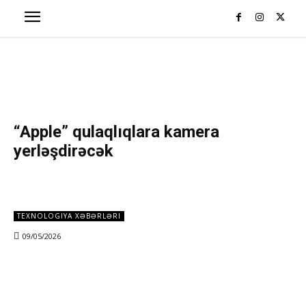
“Apple” qulaqlıqlara kamera
yerləşdirəcək
TEXNOLOGIYA XƏBƏRLƏRI
09/05/2026