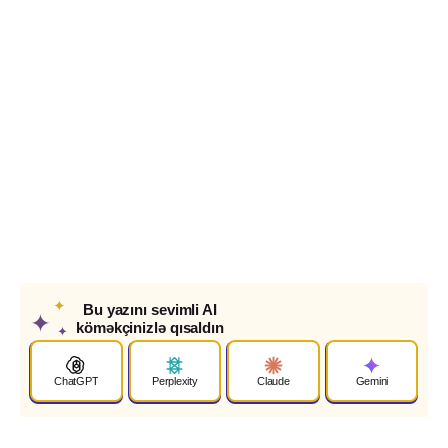
✦
Bu yazını sevimli AI
✦
köməkçinizlə qısaldın
✦
ChatGPT
Perplexity
Claude
Gemini