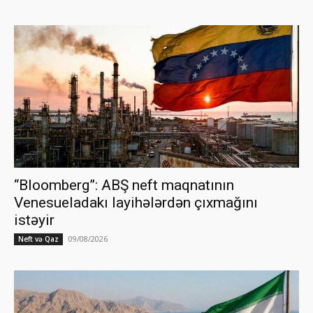
“Bloomberg”: ABŞ neft maqnatının
Venesueladakı layihələrdən çıxmağını
istəyir
09/08/2026
Neft və Qaz