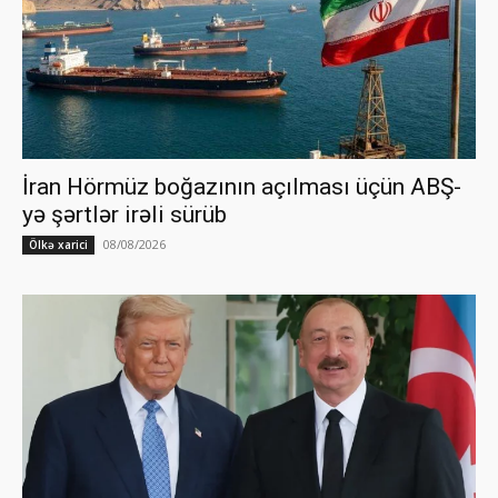
İran Hörmüz boğazının açılması üçün ABŞ-
yə şərtlər irəli sürüb
08/08/2026
Ölkə xarici