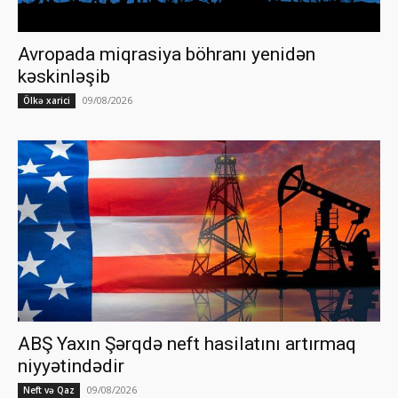
Avropada miqrasiya böhranı yenidən
kəskinləşib
09/08/2026
Ölkə xarici
ABŞ Yaxın Şərqdə neft hasilatını artırmaq
niyyətindədir
09/08/2026
Neft və Qaz