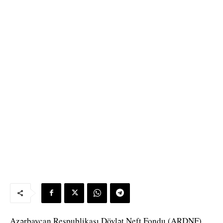
Azərbaycan Respublikası Dövlət Neft Fondu (ARDNF)