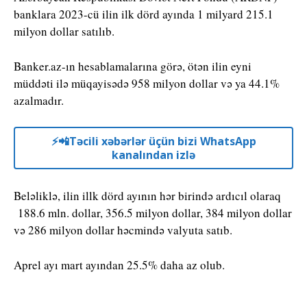
banklara 2023-cü ilin ilk dörd ayında 1 milyard 215.1
milyon dollar satılıb.
Banker.az-ın hesablamalarına görə, ötən ilin eyni
müddəti ilə müqayisədə 958 milyon dollar və ya 44.1%
azalmadır.
⚡️📲Təcili xəbərlər üçün bizi WhatsApp
kanalından izlə
Beləliklə, ilin illk dörd ayının hər birində ardıcıl olaraq
188.6 mln. dollar, 356.5 milyon dollar, 384 milyon dollar
və 286 milyon dollar həcmində valyuta satıb.
Aprel ayı mart ayından 25.5% daha az olub.