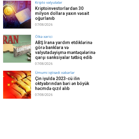
Kripto valyutalar
Kriptoinvestorlardan 30
milyon dollara yaxın vəsait
oğurlanıb
07/08/2026
Ölkə xarici
ABŞ İrana yardım etdiklərinə
görə banklara və
valyutadəyişmə məntəqələrinə
qarşı sanksiyalar tətbiq edib
07/08/2026
Ümumi iqtisadi xəbərlər
Çin iyulda 2023-cü ilin
oktyabrından bəri ən böyük
həcmdə qızıl alıb
07/08/2026