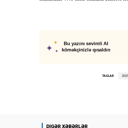
✦
Bu yazını sevimli AI
✦
köməkçinizlə qısaldın
✦
TAGLAR
2025
DIGƏR XƏBƏRLƏR