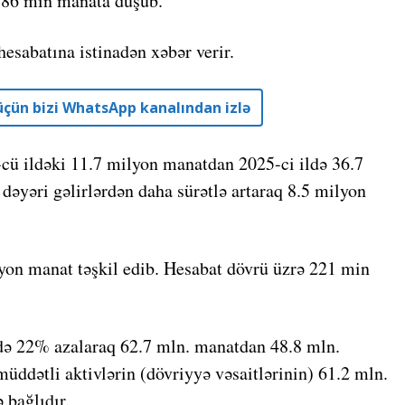
886 min manata düşüb.
esabatına istinadən xəbər verir.
r üçün bizi WhatsApp kanalından izlə
4-cü ildəki 11.7 milyon manatdan 2025-ci ildə 36.7
dəyəri gəlirlərdən daha sürətlə artaraq 8.5 milyon
ilyon manat təşkil edib. Hesabat dövrü üzrə 221 min
ədə 22% azalaraq 62.7 mln. manatdan 48.8 mln.
ddətli aktivlərin (dövriyyə vəsaitlərinin) 61.2 mln.
 bağlıdır.