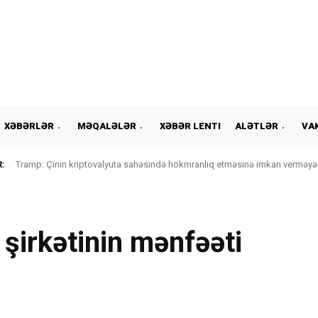
XƏBƏRLƏR
MƏQALƏLƏR
XƏBƏR LENTI
ALƏTLƏR
VA
:
Tramp: Çinin kriptovalyuta sahəsində hökmranlıq etməsinə imkan verməyə
 şirkətinin mənfəəti