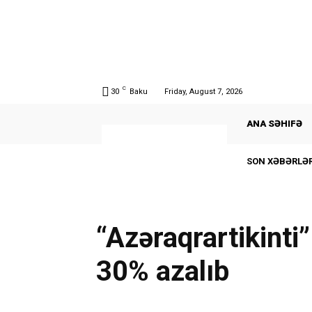
C
30
Baku
Friday, August 7, 2026
ANA SƏHIFƏ
SON XƏBƏRLƏR
“Azəraqrartikinti”
30% azalıb