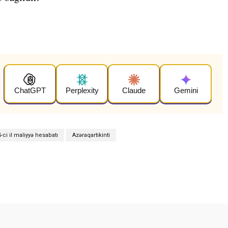
ChatGPT
Perplexity
Claude
Gemini
-ci il maliyyə hesabatı
Azəraqartikinti