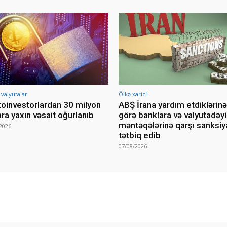
 valyutalar
Ölkə xarici
toinvestorlardan 30 milyon
ABŞ İrana yardım etdiklərinə
ara yaxın vəsait oğurlanıb
görə banklara və valyutadə
məntəqələrinə qarşı sanksiy
2026
tətbiq edib
07/08/2026