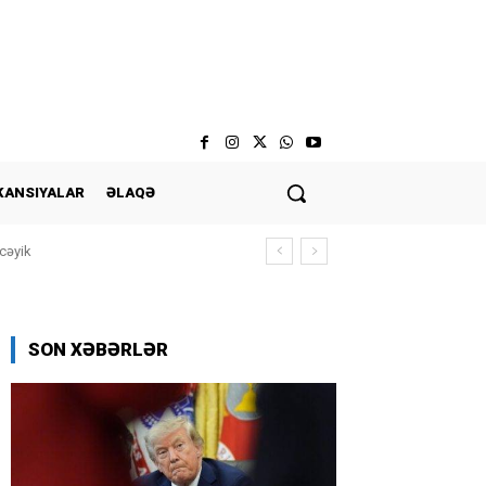
KANSIYALAR
ƏLAQƏ
cəyik
SON XƏBƏRLƏR