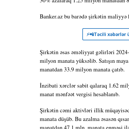
30% azalaraq 1.25 milyon manatdan 
Banker.az bu barədə şirkətin maliyyə h
⚡️📲Təcili xəbərlə
Şirkətin əsas əməliyyat gəlirləri 202
milyon manata yüksəlib. Satışın maya 
manatdan 33.9 milyon manata çatıb.
İnzibati xərclər sabit qalaraq 1.62 m
manat mənfəət vergisi hesablanıb.
Şirkətin cəmi aktivləri illik müqayis
manata düşüb. Bu azalma əsasən qısamü
manatdan 47.1 mln. manata enməsi ilə