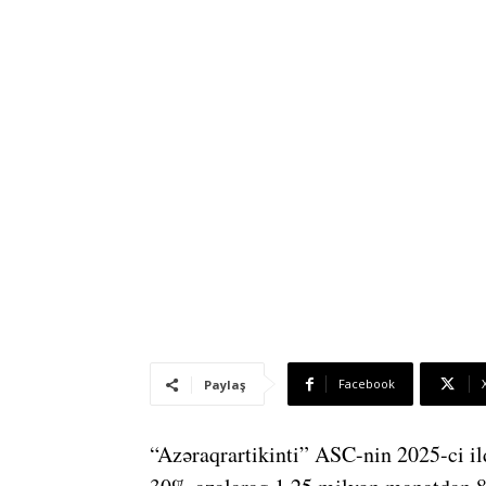
Facebook
Paylaş
“Azəraqrartikinti” ASC-nin 2025-ci il