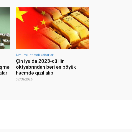
Ümumi iqtisadi xəbərlər
Çin iyulda 2023-cü ilin
yişmə
oktyabrından bəri ən böyük
alar
həcmdə qızıl alıb
07/08/2026