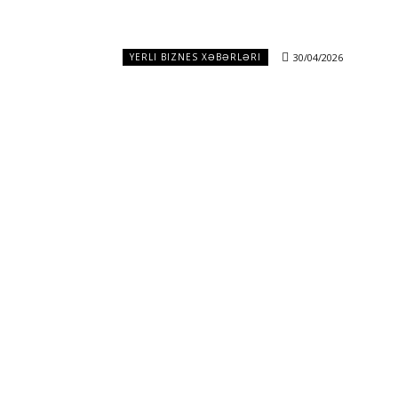
30/04/2026
YERLI BIZNES XƏBƏRLƏRI