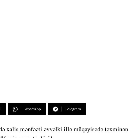
X
WhatsApp
Telegram
də xalis mənfəəti əvvəlki illə müqayisədə təxminən