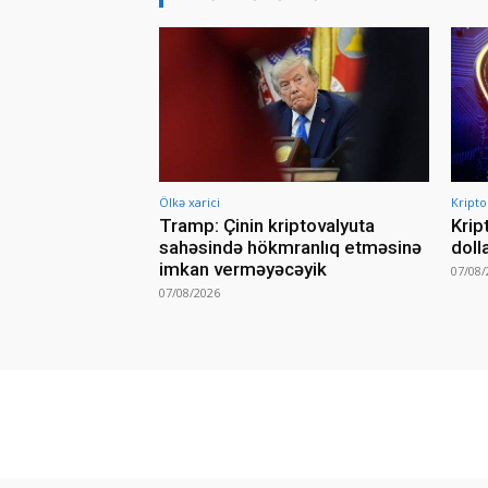
Ölkə xarici
Kripto
Tramp: Çinin kriptovalyuta
Krip
sahəsində hökmranlıq etməsinə
doll
imkan verməyəcəyik
07/08/
07/08/2026