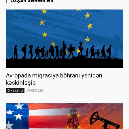
OXŞAR XƏBƏRLƏR
Avropada miqrasiya böhranı yenidən
kəskinləşib
09/08/2026
Ölkə xarici