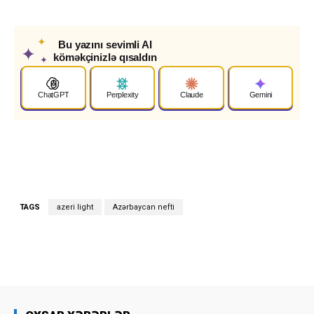
✦
Bu yazını sevimli AI
✦
köməkçinizlə qısaldın
✦
ChatGPT
Perplexity
Claude
Gemini
TAGS
azeri light
Azərbaycan nefti