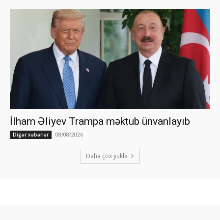
İlham Əliyev Trampa məktub ünvanlayıb
08/08/2026
Digər xəbərlər
Daha çox yüklə