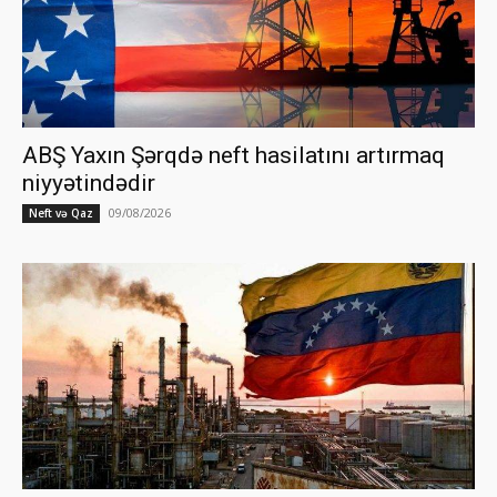
ABŞ Yaxın Şərqdə neft hasilatını artırmaq
niyyətindədir
09/08/2026
Neft və Qaz