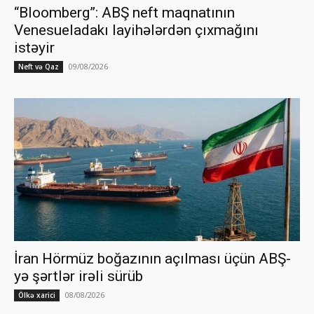
“Bloomberg”: ABŞ neft maqnatının
Venesueladakı layihələrdən çıxmağını
istəyir
09/08/2026
Neft və Qaz
İran Hörmüz boğazının açılması üçün ABŞ-
yə şərtlər irəli sürüb
08/08/2026
Ölkə xarici