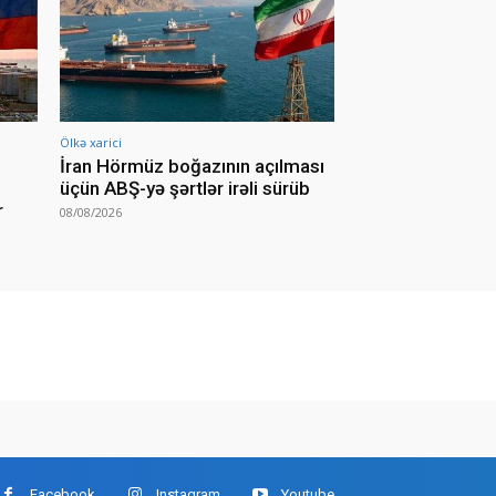
Ölkə xarici
İran Hörmüz boğazının açılması
üçün ABŞ-yə şərtlər irəli sürüb
r
08/08/2026
Facebook
Instagram
Youtube