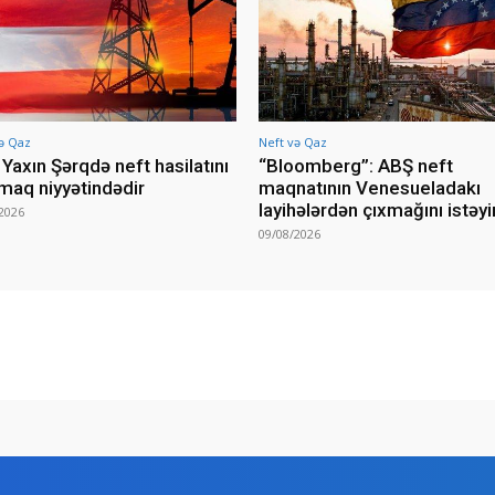
ə Qaz
Neft və Qaz
Yaxın Şərqdə neft hasilatını
“Bloomberg”: ABŞ neft
rmaq niyyətindədir
maqnatının Venesueladakı
layihələrdən çıxmağını istəyi
2026
09/08/2026