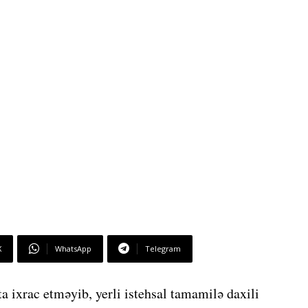
X
WhatsApp
Telegram
 ixrac etməyib, yerli istehsal tamamilə daxili