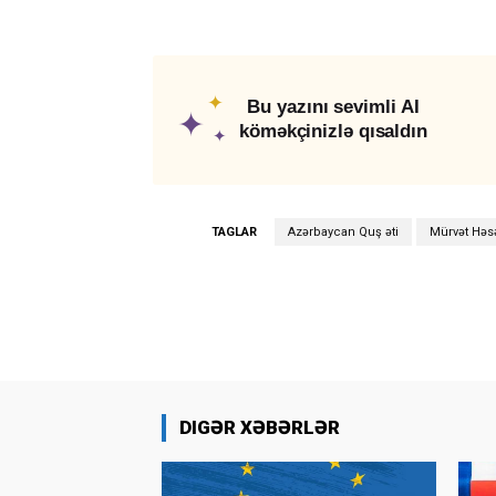
✦
Bu yazını sevimli AI
✦
köməkçinizlə qısaldın
✦
TAGLAR
Azərbaycan Quş əti
Mürvət Həs
DIGƏR XƏBƏRLƏR