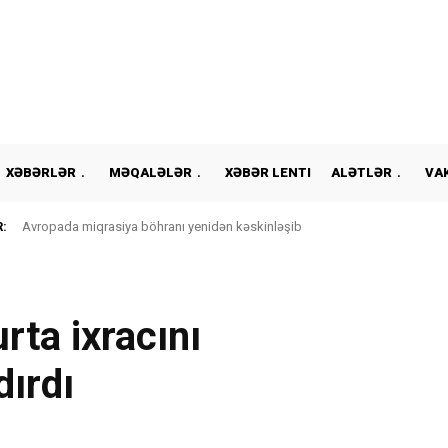
XƏBƏRLƏR
MƏQALƏLƏR
XƏBƏR LENTI
ALƏTLƏR
VA
:
Avropada miqrasiya böhranı yenidən kəskinləşib
ta ixracını
ırdı