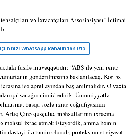
ehsalçıları və İxracatçıları Assosiasiyası” İctimai
ib.
r üçün bizi WhatsApp kanalından izlə
racdakı fasilə müvəqqətidir: “ABŞ ilə yeni ixrac
yumurtanın göndərilməsinə başlanılacaq. Körfəz
 icrasına isə aprel ayından başlanılmalıdır. O vaxta
adan qalxacağına ümid edirik. Ümumiyyətlə
pılmasına, başqa sözlə ixrac coğrafiyasının
ir. Artıq Çinə quşçuluq məhsullarının ixracına
 də məhsul ixrac etmək istəyərdik, amma həmin
in dəstəyi ilə təmin olunub, proteksionist siyasət