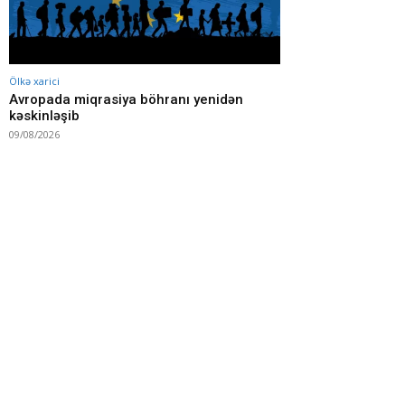
Ölkə xarici
Avropada miqrasiya böhranı yenidən
kəskinləşib
09/08/2026