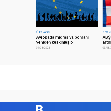
Ölkə xarici
Neft v
Avropada miqrasiya böhranı
ABŞ 
yenidən kəskinləşib
artı
09/08/2026
09/08/
B