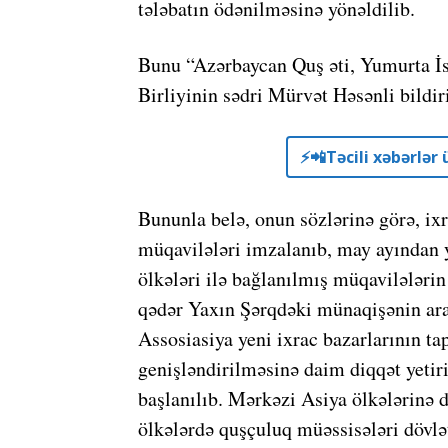
tələbatın ödənilməsinə yönəldilib.
Bunu “Azərbaycan Quş əti, Yumurta İst
Birliyinin sədri Mürvət Həsənli bildir
⚡️📲Təcili xəbərlə
Bununla belə, onun sözlərinə görə, ix
müqavilələri imzalanıb, may ayından 
ölkələri ilə bağlanılmış müqavilələrin
qədər Yaxın Şərqdəki münaqişənin ar
Assosiasiya yeni ixrac bazarlarının ta
genişləndirilməsinə daim diqqət yetir
başlanılıb. Mərkəzi Asiya ölkələrinə
ölkələrdə quşçuluq müəssisələri dövlət