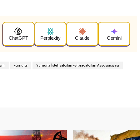
ChatGPT
Perplexity
Claude
Gemini
ənli
yumurta
Yumurta İstehsalçıları və İxracatçıları Assosiasiyası