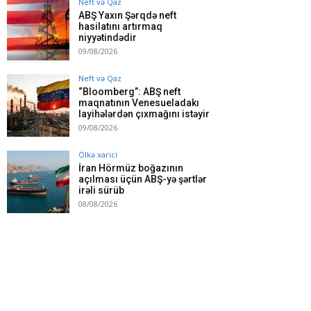
Neft və Qaz
ABŞ Yaxın Şərqdə neft
hasilatını artırmaq
niyyətindədir
09/08/2026
Neft və Qaz
“Bloomberg”: ABŞ neft
maqnatının Venesueladakı
layihələrdən çıxmağını istəyir
09/08/2026
Ölkə xarici
İran Hörmüz boğazının
açılması üçün ABŞ-yə şərtlər
irəli sürüb
08/08/2026