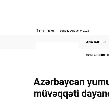
C
31.5
Baku
Sunday, August 9, 2026
ANA SƏHIFƏ
SON XƏBƏRLƏR
Azərbaycan yumur
müvəqqəti dayand