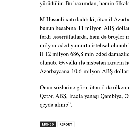
yürüdülür. Bu baxımdan, həmin ölkələ
M.Həsənli xatırladıb ki, ötən il Azə
bunun hesabına 11 milyon ABŞ dolları
fərdi təsərrüfatlarda, həm də broyler
milyon ədəd yumurta istehsal olunub 
il 12 milyon 686,8 min ədəd damazlıq
olunub. Əvvəlki ilə nisbətən ixracın 
Azərbaycana 10,6 milyon ABŞ dolları 
Onun sözlərinə görə, ötən il də ölkən
Qətər, ABŞ, İraqla yanaşı Qambiya, Ə
qeydə alınıb”.
MƏNBƏ
REPORT