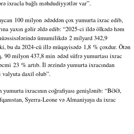
rə ixracla bağlı məhdudiyyətlər var”.
rbaycan 100 milyon ədəddən çox yumurta ixrac edib,
na yaxın gəlir əldə edib: “2025-ci ildə ölkədə həm
 müəssisələrində ümumilikdə 2 milyard 342,9
ki, bu da 2024-cü illə müqayisədə 1,8 % çoxdur. Ötən
, 90 milyon 437,8 min ədəd süfrə yumurtası ixrac
həcmi 23 % artıb. İl ərzində yumurta ixracından
valyuta daxil olub”.
in yumurta ixracının coğrafiyası genişlənib: “BƏƏ,
fqanıstan, Syerra-Leone və Almaniyaya da ixrac