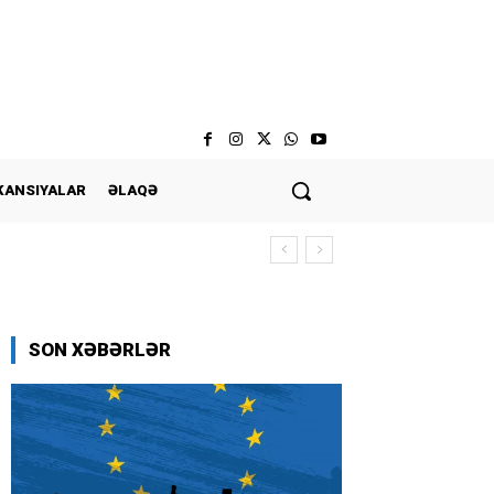
KANSIYALAR
ƏLAQƏ
SON XƏBƏRLƏR