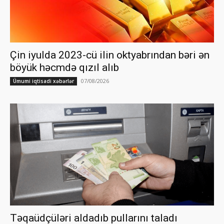
Çin iyulda 2023-cü ilin oktyabrından bəri ən
böyük həcmdə qızıl alıb
07/08/2026
Ümumi iqtisadi xəbərlər
Təqaüdçüləri aldadıb pullarını taladı