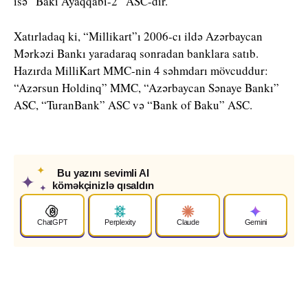
isə “Bakı Ayaqqabı-2” ASC-dir.
Xatırladaq ki, “Millikart”ı 2006-cı ildə Azərbaycan
Mərkəzi Bankı yaradaraq sonradan banklara satıb.
Hazırda MilliKart MMC-nin 4 səhmdarı mövcuddur:
“Azərsun Holdinq” MMC, “Azərbaycan Sənaye Bankı”
ASC, “TuranBank” ASC və “Bank of Baku” ASC.
✦
Bu yazını sevimli AI
✦
köməkçinizlə qısaldın
✦
ChatGPT
Perplexity
Claude
Gemini