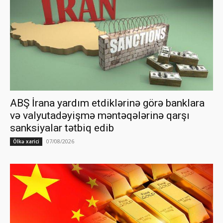
ABŞ İrana yardım etdiklərinə görə banklara
və valyutadəyişmə məntəqələrinə qarşı
sanksiyalar tətbiq edib
07/08/2026
Ölkə xarici