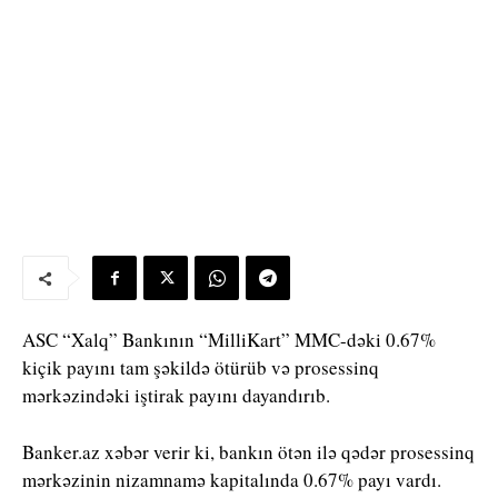
ASC “Xalq” Bankının “MilliKart” MMC-dəki 0.67%
kiçik payını tam şəkildə ötürüb və prosessinq
mərkəzindəki iştirak payını dayandırıb.
Banker.az xəbər verir ki, bankın ötən ilə qədər prosessinq
mərkəzinin nizamnamə kapitalında 0.67% payı vardı.