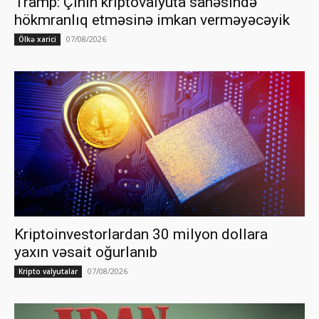
Tramp: Çinin kriptovalyuta sahəsində
hökmranlıq etməsinə imkan verməyəcəyik
07/08/2026
Ölkə xarici
Kriptoinvestorlardan 30 milyon dollara
yaxın vəsait oğurlanıb
07/08/2026
Kripto valyutalar