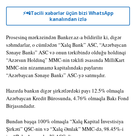
⚡️📲Təcili xəbərlər üçün bizi WhatsApp
kanalından izlə
Prosesinq mərkəzindən Banker.az-a bildirilir ki, digər
səhmdarlar, o cümlədən “Xalq Bank” ASC, “Azərbaycan
Sənaye Bankı” ASC və onun tərkibində olduğu holdinqi
“Azərsun Holdinq” MMC-nin təklifi əsasında MilliKart
MMC-nin nizamnamə kapitalındakı paylarını
“Azərbaycan Sənaye Bankı” ASC-yə satmışdır.
Hazırda bankın digər şirkətlərdəki payı 12.5% olmaqla
Azərbaycan Kredit Bürosunda, 4.76% olmaqla Bakı Fond
Birjasındadır.
Bundan başqa 100% olmaqla “Xalq Kapital İnvestisiya
Şirkəti” QSC-nin və “Xalq Əmlak” MMC-də, 98.45%-i