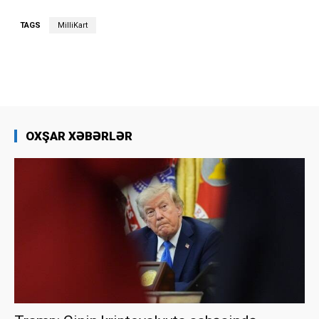
TAGS
MilliKart
OXŞAR XƏBƏRLƏR