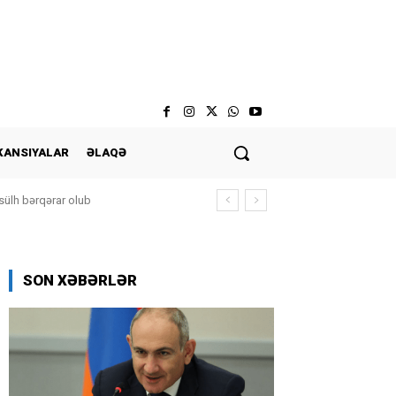
KANSIYALAR
ƏLAQƏ
sülh bərqərar olub
SON XƏBƏRLƏR