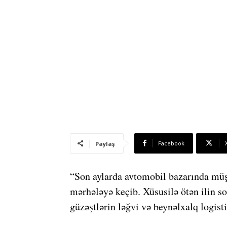
Facebook
Paylaş
“Son aylarda avtomobil bazarında müşa
mərhələyə keçib. Xüsusilə ötən ilin so
güzəştlərin ləğvi və beynəlxalq logist