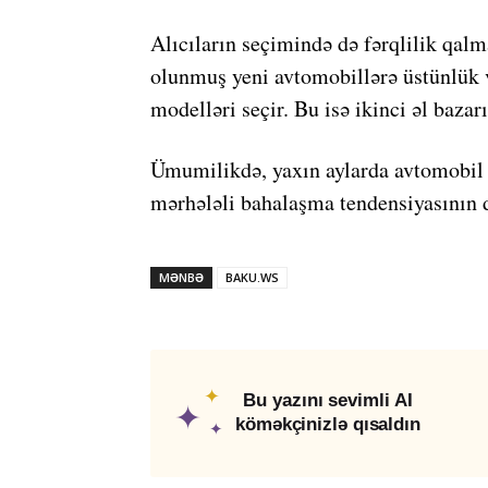
Alıcıların seçimində də fərqlilik qalm
olunmuş yeni avtomobillərə üstünlük ve
modelləri seçir. Bu isə ikinci əl baza
Ümumilikdə, yaxın aylarda avtomobil 
mərhələli bahalaşma tendensiyasının 
MƏNBƏ
BAKU.WS
✦
Bu yazını sevimli AI
✦
köməkçinizlə qısaldın
✦