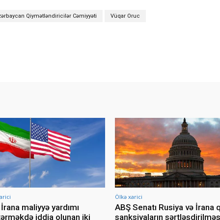
ərbaycan Qiymətləndiricilər Cəmiyyəti
Vüqar Oruc
arici
Ölkə xarici
İrana maliyyə yardımı
ABŞ Senatı Rusiya və İrana q
ərməkdə iddia olunan iki
sanksiyaların sərtləşdirilməs