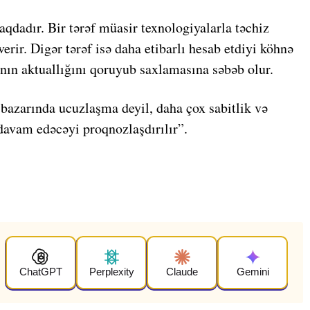
aqdadır. Bir tərəf müasir texnologiyalarla təchiz
rir. Digər tərəf isə daha etibarlı hesab etdiyi köhnə
rının aktuallığını qoruyub saxlamasına səbəb olur.
bazarında ucuzlaşma deyil, daha çox sabitlik və
davam edəcəyi proqnozlaşdırılır”.
ChatGPT
Perplexity
Claude
Gemini