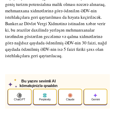
geniş turizm potensialına malik olması nəzərə alınaraq,
mehmanxana xidmətlərinə görə ödənilən ƏDV-nin
istehlakçılara geri qaytarılması da həyata keçiriləcək.
Banker.az Dövlət Vergi Xidmətinə istinadən xəbər verir
ki, bu ərazilər daxilində yerləşən mehmanxanalar
tərəfindən göstərilən gecələmə və qalma xidmətlərinə
görə nağdsız qaydada ödənilmiş ƏDV-nin 30 faizi, nağd
qaydada ödənilmiş ƏDV-nin isə 5 faizi fiziki şəxs olan
istehlakçılara geri qaytarılacaq.
✦
Bu yazını sevimli AI
✦
köməkçinizlə qısaldın
✦
ChatGPT
Perplexity
Claude
Gemini