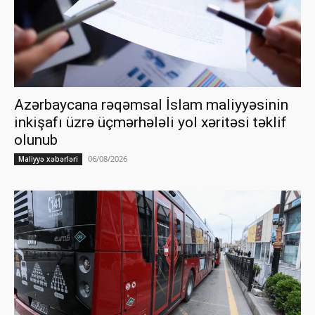
Azərbaycana rəqəmsal İslam maliyyəsinin
inkişafı üzrə üçmərhələli yol xəritəsi təklif
olunub
06/08/2026
Maliyyə xəbərləri