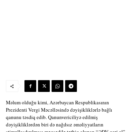
Məlum olduğu kimi, Azərbaycan Respublikasının
Prezidenti Vergi Məcəlləsində dəyişikliklərlə bağlı
qanunu təsdiq edib. Qanunvericiliyə edilmiş
dəyişikliklərdən biri də nağdsız əməliyyatların
stimullaşdırılması məqsədilə tətbiq olunan “ƏDV geri al”