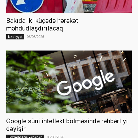
Bakıda iki küçədə hərəkət
məhdudlaşdırılacaq
06/08/2026
Nəqliyyat
Google süni intellekt bölməsində rəhbərliyi
dəyişir
06/08/2026
Texnologiya xəbərləri