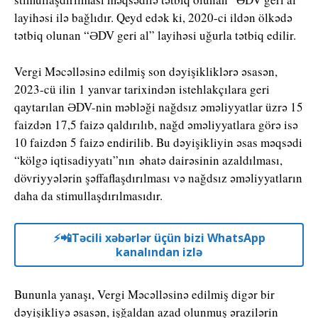
layihəsi ilə bağlıdır. Qeyd edək ki, 2020-ci ildən ölkədə
tətbiq olunan “ƏDV geri al” layihəsi uğurla tətbiq edilir.
Vergi Məcəlləsinə edilmiş son dəyişikliklərə əsasən,
2023-cü ilin 1 yanvar tarixindən istehlakçılara geri
qaytarılan ƏDV-nin məbləği nağdsız əməliyyatlar üzrə 15
faizdən 17,5 faizə qaldırılıb, nağd əməliyyatlara görə isə
10 faizdən 5 faizə endirilib. Bu dəyişikliyin əsas məqsədi
“kölgə iqtisadiyyatı”nın əhatə dairəsinin azaldılması,
dövriyyələrin şəffaflaşdırılması və nağdsız əməliyyatların
daha da stimullaşdırılmasıdır.
⚡️📲Təcili xəbərlər üçün bizi WhatsApp
kanalından izlə
Bununla yanaşı, Vergi Məcəlləsinə edilmiş digər bir
dəyişikliyə əsasən, işğaldan azad olunmuş ərazilərin