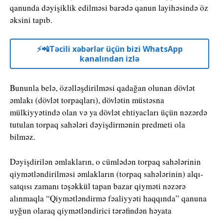
qanunda dəyişiklik edilməsi barədə qanun layihəsində öz
əksini tapıb.
⚡️📲Təcili xəbərlər üçün bizi WhatsApp
kanalından izlə
Bununla belə, özəlləşdirilməsi qadağan olunan dövlət
əmlakı (dövlət torpaqları), dövlətin müstəsna
mülkiyyətində olan və ya dövlət ehtiyacları üçün nəzərdə
tutulan torpaq sahələri dəyişdirmənin predmeti ola
bilməz.
Dəyişdirilən əmlakların, o cümlədən torpaq sahələrinin
qiymətləndirilməsi əmlakların (torpaq sahələrinin) alqı-
satqısı zamanı təşəkkül tapan bazar qiyməti nəzərə
alınmaqla “Qiymətləndirmə fəaliyyəti haqqında” qanuna
uyğun olaraq qiymətləndirici tərəfindən həyata