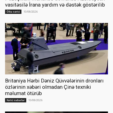
vasitəsilə İrana yardım və dəstək göstərilib
10/08/2026
Ölkə xarici
Britaniya Hərbi Dəniz Qüvvələrinin dronları
özlərinin xəbəri olmadan Çinə texniki
məlumat ötürüb
10/08/2026
Xarici xəbərlər