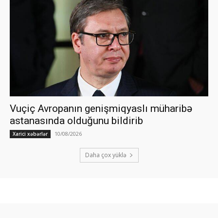
Vuçiç Avropanın genişmiqyaslı müharibə
astanasında olduğunu bildirib
10/08/2026
Xarici xəbərlər
Daha çox yüklə