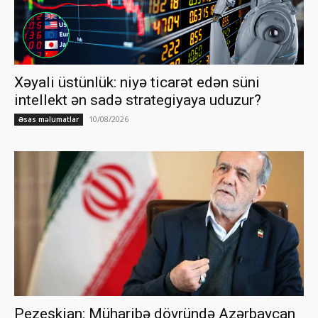
Xəyali üstünlük: niyə ticarət edən süni
intellekt ən sadə strategiyaya uduzur?
10/08/2026
Əsas məlumatlar
Pezeşkian: Müharibə dövründə Azərbaycan