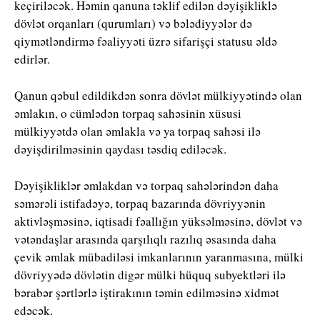
keçiriləcək. Həmin qanuna təklif edilən dəyişikliklə
dövlət orqanları (qurumları) və bələdiyyələr də
qiymətləndirmə fəaliyyəti üzrə sifarişçi statusu əldə
edirlər.
Qanun qəbul edildikdən sonra dövlət mülkiyyətində olan
əmlakın, o cümlədən torpaq sahəsinin xüsusi
mülkiyyətdə olan əmlakla və ya torpaq sahəsi ilə
dəyişdirilməsinin qaydası təsdiq ediləcək.
Dəyişikliklər əmlakdan və torpaq sahələrindən daha
səmərəli istifadəyə, torpaq bazarında dövriyyənin
aktivləşməsinə, iqtisadi fəallığın yüksəlməsinə, dövlət və
vətəndaşlar arasında qarşılıqlı razılıq əsasında daha
çevik əmlak mübadiləsi imkanlarının yaranmasına, mülki
dövriyyədə dövlətin digər mülki hüquq subyektləri ilə
bərabər şərtlərlə iştirakının təmin edilməsinə xidmət
edəcək.