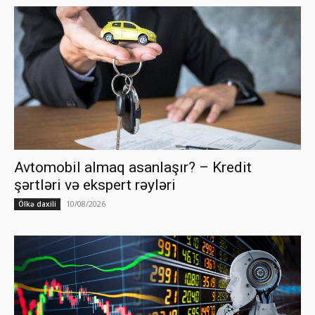
Avtomobil almaq asanlaşır? – Kredit
şərtləri və ekspert rəyləri
10/08/2026
Ölkə daxili