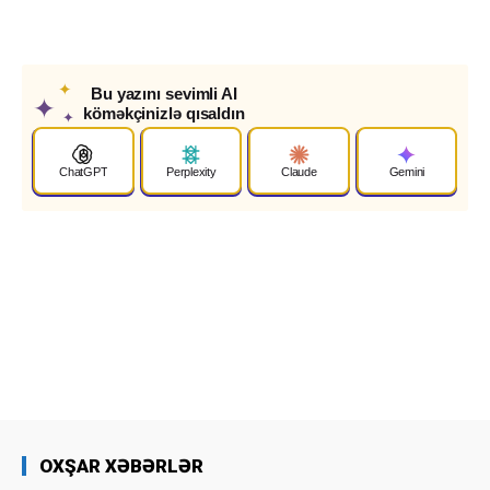
✦
Bu yazını sevimli AI
✦
köməkçinizlə qısaldın
✦
ChatGPT
Perplexity
Claude
Gemini
OXŞAR XƏBƏRLƏR