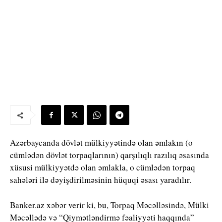
Azərbaycanda dövlət mülkiyyətində olan əmlakın (o
cümlədən dövlət torpaqlarının) qarşılıqlı razılıq əsasında
xüsusi mülkiyyətdə olan əmlakla, o cümlədən torpaq
sahələri ilə dəyişdirilməsinin hüquqi əsası yaradılır.
Banker.az xəbər verir ki, bu, Torpaq Məcəlləsində, Mülki
Məcəllədə və “Qiymətləndirmə fəaliyyəti haqqında”