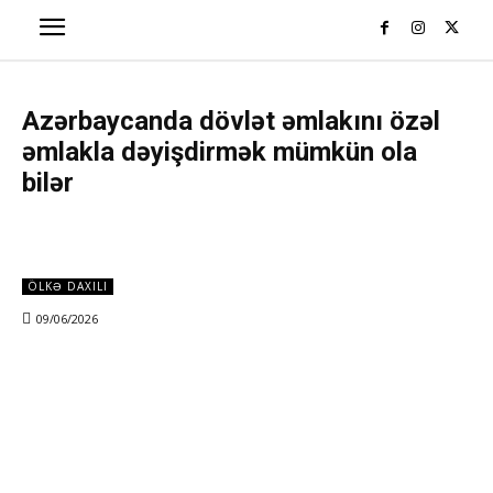
Azərbaycanda dövlət əmlakını özəl
əmlakla dəyişdirmək mümkün ola
bilər
ÖLKƏ DAXILI
09/06/2026