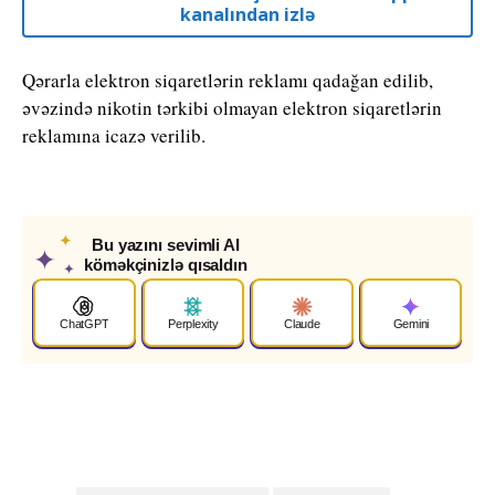
kanalından izlə
Qərarla elektron siqaretlərin reklamı qadağan edilib,
əvəzində nikotin tərkibi olmayan elektron siqaretlərin
reklamına icazə verilib.
✦
Bu yazını sevimli AI
✦
köməkçinizlə qısaldın
✦
ChatGPT
Perplexity
Claude
Gemini