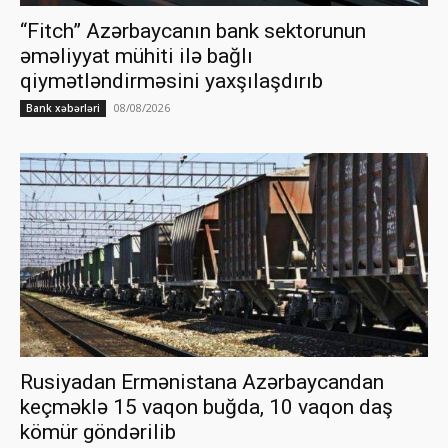
“Fitch” Azərbaycanın bank sektorunun
əməliyyat mühiti ilə bağlı
qiymətləndirməsini yaxşılaşdırıb
08/08/2026
Bank xəbərləri
Rusiyadan Ermənistana Azərbaycandan
keçməklə 15 vaqon buğda, 10 vaqon daş
kömür göndərilib