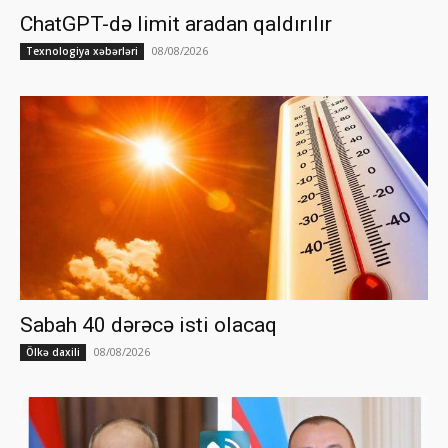
ChatGPT-də limit aradan qaldırılır
08/08/2026
Texnologiya xəbərləri
Sabah 40 dərəcə isti olacaq
08/08/2026
Ölkə daxili