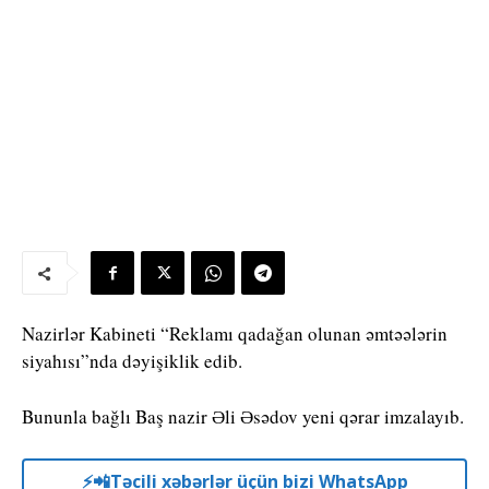
Nazirlər Kabineti “Reklamı qadağan olunan əmtəələrin
siyahısı”nda dəyişiklik edib.
Bununla bağlı Baş nazir Əli Əsədov yeni qərar imzalayıb.
⚡️📲Təcili xəbərlər üçün bizi WhatsApp