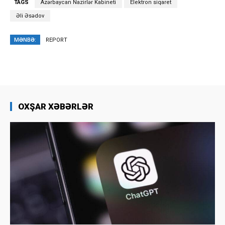
TAGS
Azərbaycan Nazirlər Kabineti
Elektron siqaret
Əli Əsədov
MƏNBƏ:
REPORT
OXŞAR XƏBƏRLƏR