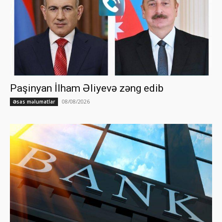
Paşinyan İlham Əliyevə zəng edib
08/08/2026
Əsas məlumatlar