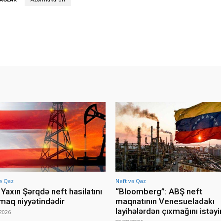
ə Qaz
Neft və Qaz
Yaxın Şərqdə neft hasilatını
“Bloomberg”: ABŞ neft
rmaq niyyətindədir
maqnatının Venesueladakı
layihələrdən çıxmağını istəyi
2026