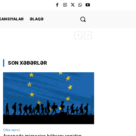
KANSIYALAR
ƏLAQƏ
SON XƏBƏRLƏR
Ölkə xarici