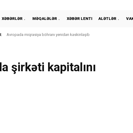
XƏBƏRLƏR
MƏQALƏLƏR
XƏBƏR LENTI
ALƏTLƏR
VA
:
Avropada miqrasiya böhranı yenidən kəskinləşib
 şirkəti kapitalını