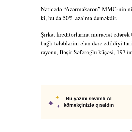
Nəticədə “Azərmakaron” MMC-nin niz
ki, bu da 50% azalma deməkdir.
Şirkət kreditorlarına müraciət edərək 
bağlı tələblərini elan dərc edildiyi ta
rayonu, Bəşir Səfəroğlu küçəsi, 197 ün
✦
Bu yazını sevimli AI
✦
köməkçinizlə qısaldın
✦
T