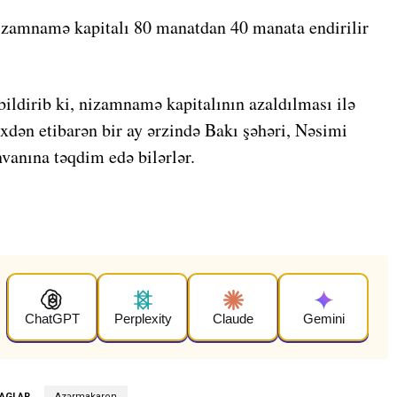
amnamə kapitalı 80 manatdan 40 manata endirilir
bildirib ki, nizamnamə kapitalının azaldılması ilə
rixdən etibarən bir ay ərzində Bakı şəhəri, Nəsimi
vanına təqdim edə bilərlər.
ChatGPT
Perplexity
Claude
Gemini
AGLAR
Azərmakaron