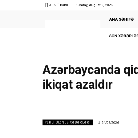
C
31.5
Baku
Sunday, August 9, 2026
ANA SƏHIFƏ
SON XƏBƏRLƏR
Azərbaycanda qida
ikiqat azaldır
24/06/2026
YERLI BIZNES XƏBƏRLƏRI