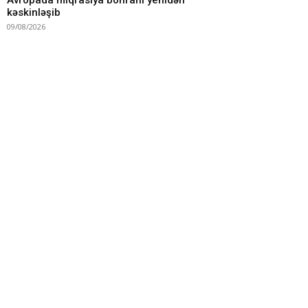
Avropada miqrasiya böhranı yenidən
kəskinləşib
09/08/2026