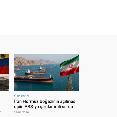
Ölkə xarici
İran Hörmüz boğazının açılması
üçün ABŞ-yə şərtlər irəli sürüb
r
08/08/2026