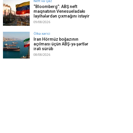
Neft və Qaz
“Bloomberg”: ABŞ neft
maqnatının Venesueladakı
layihələrdən çıxmağını istəyir
09/08/2026
Ölkə xarici
İran Hörmüz boğazının
açılması üçün ABŞ-yə şərtlər
irəli sürüb
08/08/2026