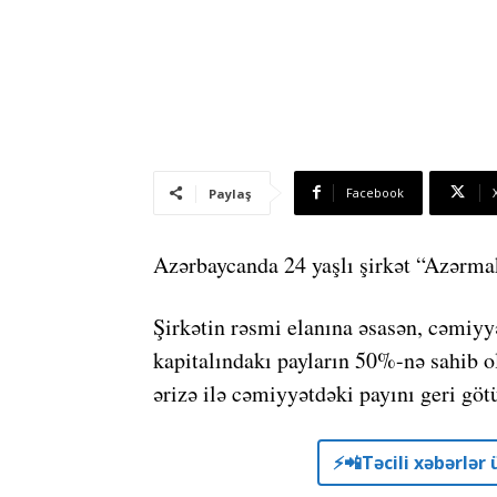
Facebook
Paylaş
Azərbaycanda 24 yaşlı şirkət “Azərm
Şirkətin rəsmi elanına əsasən, cəmiyy
kapitalındakı payların 50%-nə sahib 
ərizə ilə cəmiyyətdəki payını geri göt
⚡️📲Təcili xəbərlə