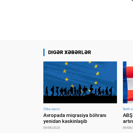
DIGƏR XƏBƏRLƏR
Ölkə xarici
Neft v
Avropada miqrasiya böhranı
ABŞ 
yenidən kəskinləşib
artı
09/08/2026
09/08/