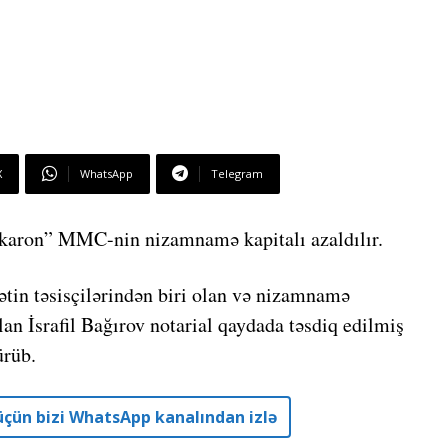
X
WhatsApp
Telegram
akaron” MMC-nin nizamnamə kapitalı azaldılır.
ətin təsisçilərindən biri olan və nizamnamə
olan
İsrafil Bağırov
notarial qaydada təsdiq edilmiş
ürüb.
r üçün bizi WhatsApp kanalından izlə