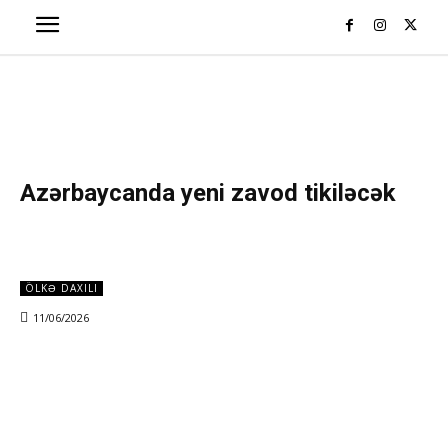
Azərbaycanda yeni zavod tikiləcək
ÖLKƏ DAXILI
11/06/2026