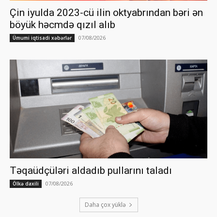
Çin iyulda 2023-cü ilin oktyabrından bəri ən
böyük həcmdə qızıl alıb
07/08/2026
Ümumi iqtisadi xəbərlər
Təqaüdçüləri aldadıb pullarını taladı
07/08/2026
Ölkə daxili
Daha çox yüklə