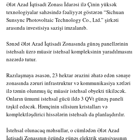
Ələt Azad İqtisadi Zonası İdarəsi ilə Çinin yüksək
texnologiyalar sahəsində fəaliyyət göstərən “Sichuan
Sunsync Photovoltaic Technology Co., Ltd.” şirkəti
arasında investisiya sazişi imzalanıb.
Sənəd Ələt Azad İqtisadi Zonasında günəş panellərinin
istehsalı üzrə müasir istehsal kompleksinin yaradılmasını
nəzərdə tutur.
Razılaşmaya əsasən, 23 hektar ərazini əhatə edən sənaye
zonasında zəruri infrastruktur və kommunikasiya xətləri
ilə təmin olunmuş üç müasir istehsal obyekti tikiləcək.
Onların ümumi istehsal gücü ildə 3 QVt günəş paneli
təşkil edəcək. Həmçinin silisium kristalları və
komplektləşdirici hissələrin istehsalı da planlaşdırılır.
İstehsal olunacaq məhsullar, o cümlədən Ələt Azad
İqtisadi Zonasının özündə günəş elektrik stansiyasının