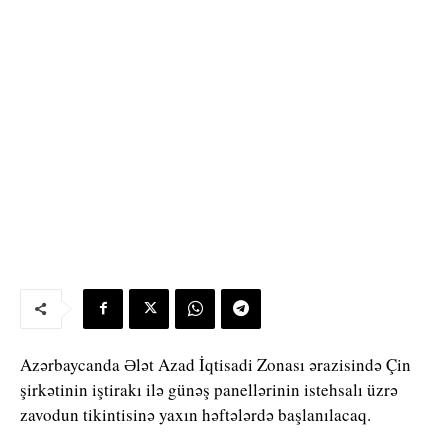
Azərbaycanda Ələt Azad İqtisadi Zonası ərazisində Çin
şirkətinin iştirakı ilə günəş panellərinin istehsalı üzrə
zavodun tikintisinə yaxın həftələrdə başlanılacaq.