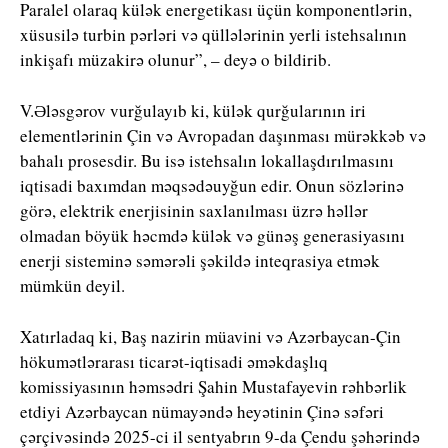
Paralel olaraq külək energetikası üçün komponentlərin,
xüsusilə turbin pərləri və qüllələrinin yerli istehsalının
inkişafı müzakirə olunur”, – deyə o bildirib.
V.Ələsgərov vurğulayıb ki, külək qurğularının iri
elementlərinin Çin və Avropadan daşınması mürəkkəb və
bahalı prosesdir. Bu isə istehsalın lokallaşdırılmasını
iqtisadi baxımdan məqsədəuyğun edir. Onun sözlərinə
görə, elektrik enerjisinin saxlanılması üzrə həllər
olmadan böyük həcmdə külək və günəş generasiyasını
enerji sisteminə səmərəli şəkildə inteqrasiya etmək
mümkün deyil.
Xatırladaq ki, Baş nazirin müavini və Azərbaycan-Çin
hökumətlərarası ticarət-iqtisadi əməkdaşlıq
komissiyasının həmsədri Şahin Mustafayevin rəhbərlik
etdiyi Azərbaycan nümayəndə heyətinin Çinə səfəri
çərçivəsində 2025-ci il sentyabrın 9-da Çendu şəhərində