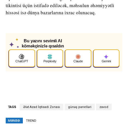
tikintisi üçün istifadə ediləcək, məhsulun əhəmiyyətli
hissəsi isə dünya bazarlarına ixrac olunacaq.
✦
Bu yazını sevimli AI
✦
köməkçinizlə qısaldın
✦
ChatGPT
Perplexity
Claude
Gemini
TAGS
Ələt Azad İqtisadi Zonası
günəş panelləri
zavod
MƏNBƏ:
TREND