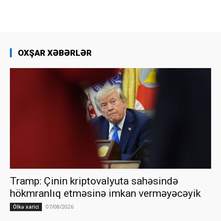
OXŞAR XƏBƏRLƏR
Tramp: Çinin kriptovalyuta sahəsində
hökmranlıq etməsinə imkan verməyəcəyik
07/08/2026
Ölkə xarici