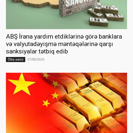
ABŞ İrana yardım etdiklərinə görə banklara
və valyutadəyişmə məntəqələrinə qarşı
sanksiyalar tətbiq edib
07/08/2026
Ölkə xarici