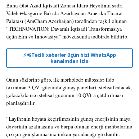
Bunu Ələt Azad İqtisadi Zonası İdarə Heyətinin sədri
Valeh Ələsgərov Bakıda Azərbaycan Amerika Ticarət
Palatası (AmCham Azerbaijan) tərəfindən təşkil olunan
“TECHNOVATION: Davamlı İqtisadi Transformasiya
üçün Elm və İnnovasiya” mövzusunda tədbirdə bildirib.
⚡️📲Təcili xəbərlər üçün bizi WhatsApp
kanalından izlə
Onun sözlərinə görə, ilk mərhələdə müəssisə ildə
təxminən 3 QVt gücündə günəş panelləri istehsal edəcək,
gələcəkdə isə istehsal gücünün 10 QVt-a çatdırılması
planlaşdırılır.
“Layihənin həyata keçirilməsinin günəş enerjisinin maya
dəyərinin azalmasına və bərpa olunan enerji mənbələrinə
çıxışın genişlənməsinə imkan yaradacağı gözlənilir.