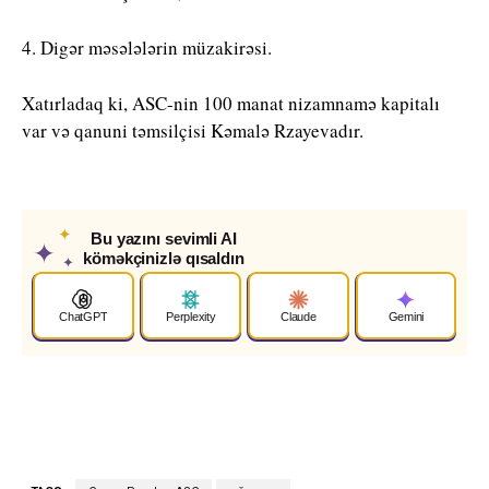
4. Digər məsələlərin müzakirəsi.
Xatırladaq ki, ASC-nin 100 manat nizamnamə kapitalı
var və qanuni təmsilçisi Kəmalə Rzayevadır.
✦
Bu yazını sevimli AI
✦
köməkçinizlə qısaldın
✦
ChatGPT
Perplexity
Claude
Gemini