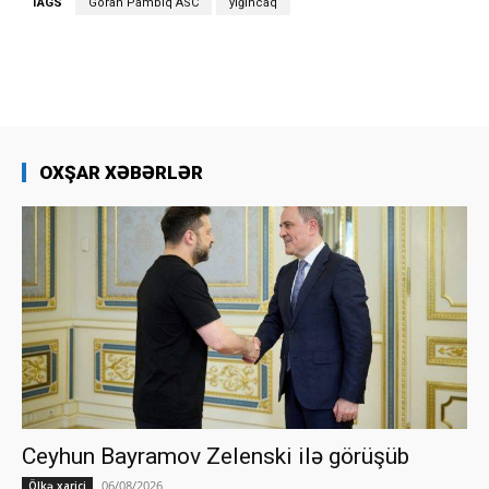
TAGS
Goran Pambıq ASC
yığıncaq
OXŞAR XƏBƏRLƏR
Ceyhun Bayramov Zelenski ilə görüşüb
06/08/2026
Ölkə xarici