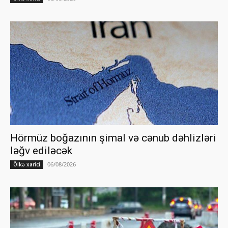
Hörmüz boğazının şimal və cənub dəhlizləri
ləğv ediləcək
06/08/2026
Ölkə xarici