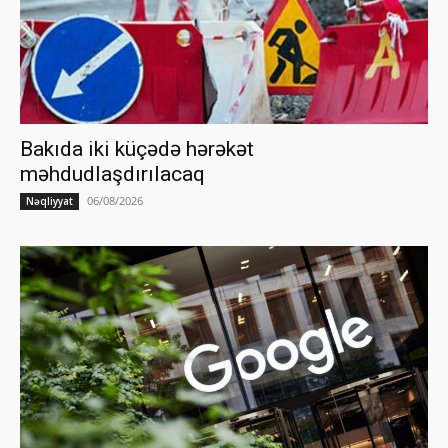
Bakıda iki küçədə hərəkət
məhdudlaşdırılacaq
06/08/2026
Nəqliyyat