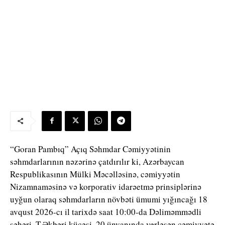
“Goran Pambıq” Açıq Səhmdar Cəmiyyətinin
səhmdarlarının nəzərinə çatdırılır ki, Azərbaycan
Respublikasının Mülki Məcəlləsinə, cəmiyyətin
Nizamnaməsinə və korporativ idarəetmə prinsiplərinə
uyğun olaraq səhmdarların növbəti ümumi yığıncağı 18
avqust 2026-cı il tarixdə saat 10:00-da Dəliməmmədli
şəhəri, T.Əkbəri küçəsi, 20 ünvanında yerləşən cəmiyyətə