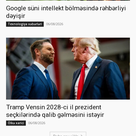
Google süni intellekt bölməsində rəhbərliyi
dəyişir
06/08/2026
Texnologiya xəbərləri
Tramp Vensin 2028-ci il prezident
seçkilərində qalib gəlməsini istəyir
06/08/2026
Ölkə xarici