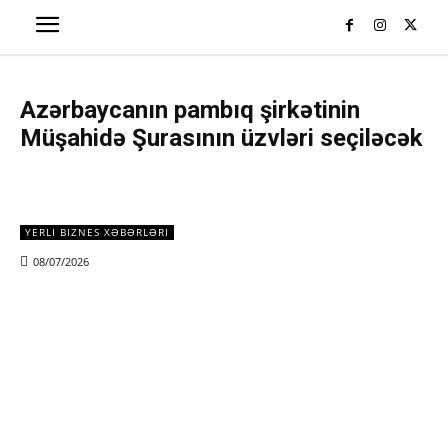
Azərbaycanın pambıq şirkətinin
Müşahidə Şurasının üzvləri seçiləcək
YERLI BIZNES XƏBƏRLƏRI
08/07/2026