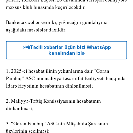
məxsus klub binasında keçiriləcəkdir.
Banker.az xəbər verir ki, yığıncağın gündəliyinə
aşağıdakı məsələlər daxildir:
⚡️📲Təcili xəbərlər üçün bizi WhatsApp
kanalından izlə
1. 2025-ci hesabat ilinin yekunlarına dair “Goran
Pambıq” ASC-nin maliyyə-təsərrüfat fəaliyyəti haqqında
İdarə Heyətinin hesabatının dinlənilməsi;
2. Maliyyə-Təftiş Komissiyasının hesabatının
dinlənilməsi;
3. “Goran Pambıq” ASC-nin Müşahidə Şurasının
üzvlərinin seçilməsi;