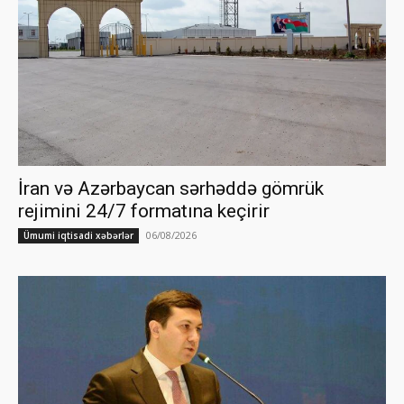
İran və Azərbaycan sərhəddə gömrük
rejimini 24/7 formatına keçirir
06/08/2026
Ümumi iqtisadi xəbərlər