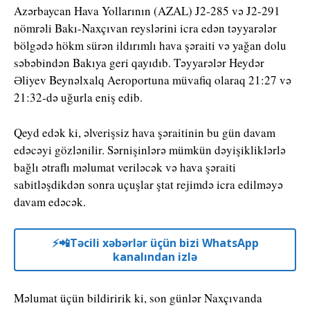
Azərbaycan Hava Yollarının (AZAL) J2-285 və J2-291
nömrəli Bakı-Naxçıvan reyslərini icra edən təyyarələr
bölgədə hökm sürən ildırımlı hava şəraiti və yağan dolu
səbəbindən Bakıya geri qayıdıb. Təyyarələr Heydər
Əliyev Beynəlxalq Aeroportuna müvafiq olaraq 21:27 və
21:32-də uğurla eniş edib.
Qeyd edək ki, əlverişsiz hava şəraitinin bu gün davam
edəcəyi gözlənilir. Sərnişinlərə mümkün dəyişikliklərlə
bağlı ətraflı məlumat veriləcək və hava şəraiti
sabitləşdikdən sonra uçuşlar ştat rejimdə icra edilməyə
davam edəcək.
⚡️📲Təcili xəbərlər üçün bizi WhatsApp
kanalından izlə
Məlumat üçün bildiririk ki, son günlər Naxçıvanda