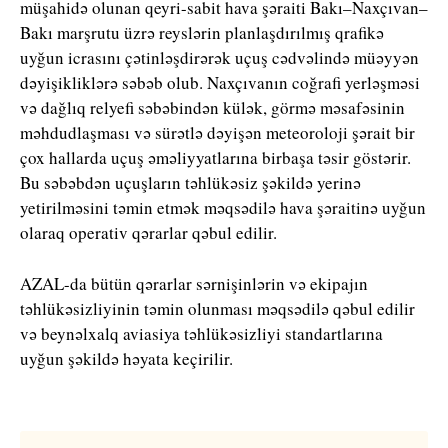
müşahidə olunan qeyri-sabit hava şəraiti Bakı–Naxçıvan–
Bakı marşrutu üzrə reyslərin planlaşdırılmış qrafikə
uyğun icrasını çətinləşdirərək uçuş cədvəlində müəyyən
dəyişikliklərə səbəb olub. Naxçıvanın coğrafi yerləşməsi
və dağlıq relyefi səbəbindən külək, görmə məsafəsinin
məhdudlaşması və sürətlə dəyişən meteoroloji şərait bir
çox hallarda uçuş əməliyyatlarına birbaşa təsir göstərir.
Bu səbəbdən uçuşların təhlükəsiz şəkildə yerinə
yetirilməsini təmin etmək məqsədilə hava şəraitinə uyğun
olaraq operativ qərarlar qəbul edilir.
AZAL-da bütün qərarlar sərnişinlərin və ekipajın
təhlükəsizliyinin təmin olunması məqsədilə qəbul edilir
və beynəlxalq aviasiya təhlükəsizliyi standartlarına
uyğun şəkildə həyata keçirilir.