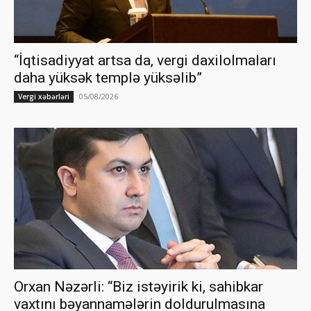
“İqtisadiyyat artsa da, vergi daxilolmaları
daha yüksək templə yüksəlib”
05/08/2026
Vergi xəbərləri
Orxan Nəzərli: “Biz istəyirik ki, sahibkar
vaxtını bəyannamələrin doldurulmasına