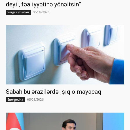
deyil, fəaliyyətinə yönəltsin”
05/08/2026
Vergi xəbərləri
Sabah bu ərazilərdə işıq olmayacaq
05/08/2026
Energetika