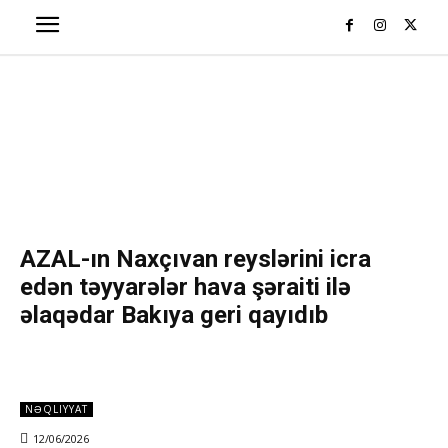
AZAL-ın Naxçıvan reyslərini icra
edən təyyarələr hava şəraiti ilə
əlaqədar Bakıya geri qayıdıb
NƏQLIYYAT
12/06/2026