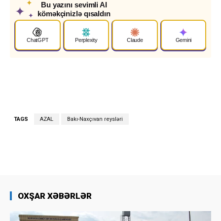
✦
Bu yazını sevimli AI
✦
köməkçinizlə qısaldın
✦
ChatGPT
Perplexity
Claude
Gemini
TAGS
AZAL
Bakı-Naxçıvan reysləri
OXŞAR XƏBƏRLƏR