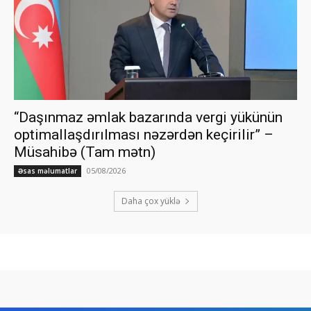
“Daşınmaz əmlak bazarında vergi yükünün
optimallaşdırılması nəzərdən keçirilir” –
Müsahibə (Tam mətn)
05/08/2026
Əsas məlumatlar
Daha çox yüklə