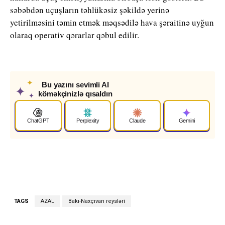
səbəbdən uçuşların təhlükəsiz şəkildə yerinə
yetirilməsini təmin etmək məqsədilə hava şəraitinə uyğun
olaraq operativ qərarlar qəbul edilir.
✦
Bu yazını sevimli AI
✦
köməkçinizlə qısaldın
✦
ChatGPT
Perplexity
Claude
Gemini
TAGS
AZAL
Bakı-Naxçıvan reysləri