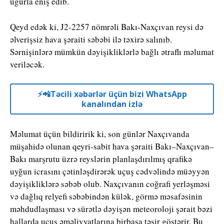
uğurla eniş edib.
Qeyd edək ki, J2-2257 nömrəli Bakı-Naxçıvan reysi də
əlverişsiz hava şəraiti səbəbi ilə təxirə salınıb.
Sərnişinlərə mümkün dəyişikliklərlə bağlı ətraflı məlumat
veriləcək.
⚡️📲Təcili xəbərlər üçün bizi WhatsApp
kanalından izlə
Məlumat üçün bildiririk ki, son günlər Naxçıvanda
müşahidə olunan qeyri-sabit hava şəraiti Bakı–Naxçıvan–
Bakı marşrutu üzrə reyslərin planlaşdırılmış qrafikə
uyğun icrasını çətinləşdirərək uçuş cədvəlində müəyyən
dəyişikliklərə səbəb olub. Naxçıvanın coğrafi yerləşməsi
və dağlıq relyefi səbəbindən külək, görmə məsafəsinin
məhdudlaşması və sürətlə dəyişən meteoroloji şərait bəzi
hallarda uçuş əməliyyatlarına birbaşa təsir göstərir. Bu