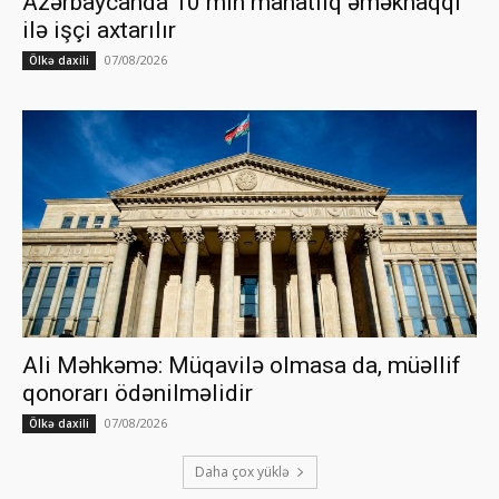
Azərbaycanda 10 min manatlıq əməkhaqqı
ilə işçi axtarılır
07/08/2026
Ölkə daxili
Ali Məhkəmə: Müqavilə olmasa da, müəllif
qonorarı ödənilməlidir
07/08/2026
Ölkə daxili
Daha çox yüklə