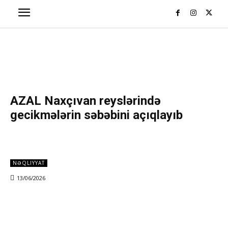
AZAL Naxçıvan reyslərində
gecikmələrin səbəbini açıqlayıb
NƏQLIYYAT
13/06/2026