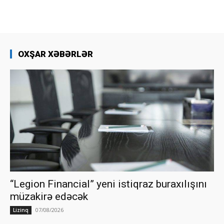
OXŞAR XƏBƏRLƏR
“Legion Financial” yeni istiqraz buraxılışını
müzakirə edəcək
07/08/2026
Lizinq