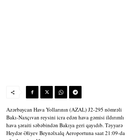
Azərbaycan Hava Yollarının (AZAL) J2-295 nömrəli
Bakı-Naxçıvan reysini icra edən hava gəmisi ildırımlı
hava şəraiti səbəbindən Bakıya geri qayıdıb. Təyyarə
Heydər Əliyev Beynəlxalq Aeroportuna saat 21:09-da