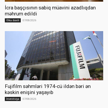
İcra başçısının sabiq müavini azadlıqdan
məhrum edildi
07/08/2026
Ölkə daxili
Fujifilm səhmləri 1974-cü ildən bəri ən
kəskin enişini yaşayıb
07/08/2026
İnvestisiya