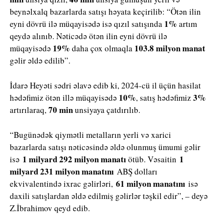
beynəlxalq bazarlarda satışı həyata keçirilib: “Ötən ilin
1%
eyni dövrü ilə müqayisədə isə qızıl satışında
artım
qeydə alınıb. Nəticədə ötən ilin eyni dövrü ilə
19%
103.8 milyon manat
müqayisədə
daha çox olmaqla
gəlir əldə edilib”.
İdarə Heyəti sədri əlavə edib ki, 2024-cü il üçün hasilat
10%
3%
hədəfimiz ötən illə müqayisədə
, satış hədəfimiz
70 min
artırılaraq,
unsiyaya çatdırılıb.
“Bugünədək qiymətli metalların yerli və xarici
bazarlarda satışı nəticəsində əldə olunmuş ümumi gəlir
1 milyard 292 milyon manatı
1
isə
ötüb. Vəsaitin
milyard 231 milyon manatını
ABŞ dolları
61 milyon manatını
ekvivalentində ixrac gəlirləri,
isə
daxili satışlardan əldə edilmiş gəlirlər təşkil edir”, – deyə
Z.İbrahimov qeyd edib.