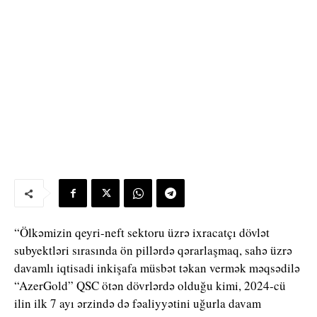
“Ölkəmizin qeyri-neft sektoru üzrə ixracatçı dövlət
subyektləri sırasında ön pillərdə qərarlaşmaq, sahə üzrə
davamlı iqtisadi inkişafa müsbət təkan vermək məqsədilə
“AzerGold” QSC ötən dövrlərdə olduğu kimi, 2024-cü
ilin ilk 7 ayı ərzində də fəaliyyətini uğurla davam