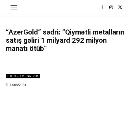
“AzerGold” sədri: “Qiymətli metalların
satış gəliri 1 milyard 292 milyon
manatı ötüb”
DIGƏR XƏBƏRLƏR
13/08/2024