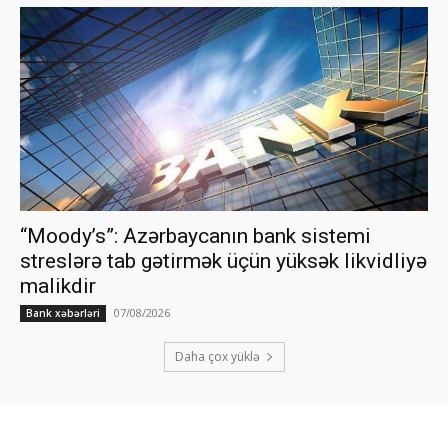
“Moody’s”: Azərbaycanın bank sistemi
streslərə tab gətirmək üçün yüksək likvidliyə
malikdir
07/08/2026
Bank xəbərləri
Daha çox yüklə