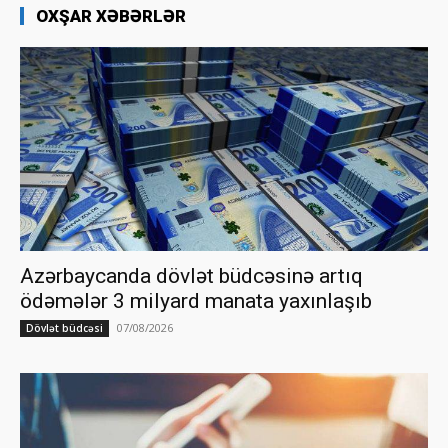
OXŞAR XƏBƏRLƏR
Azərbaycanda dövlət büdcəsinə artıq
ödəmələr 3 milyard manata yaxınlaşıb
07/08/2026
Dövlət büdcəsi