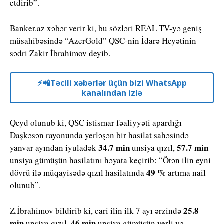
etdirib”.
Banker.az xəbər verir ki, bu sözləri REAL TV-yə geniş
müsahibəsində “AzerGold” QSC-nin İdarə Heyətinin
sədri Zakir İbrahimov deyib.
⚡️📲Təcili xəbərlər üçün bizi WhatsApp
kanalından izlə
Qeyd olunub ki, QSC istismar fəaliyyəti apardığı
Daşkəsən rayonunda yerləşən bir hasilat sahəsində
34.7 min
57.7 min
yanvar ayından iyuladək
unsiya qızıl,
unsiya gümüşün hasilatını həyata keçirib: “Ötən ilin eyni
49 %
dövrü ilə müqayisədə qızıl hasilatında
artıma nail
olunub”.
25.8
Z.İbrahimov bildirib ki, cari ilin ilk 7 ayı ərzində
min
46 min
unsiya qızıl,
unsiya gümüşün yerli və