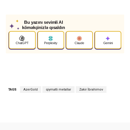
✦
Bu yazını sevimli AI
✦
köməkçinizlə qısaldın
✦
ChatGPT
Perplexity
Claude
Gemini
TAGS
AzerGold
qiymətli metallar
Zakir İbrahimov