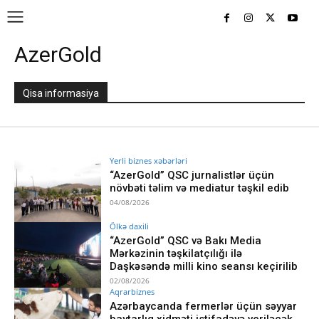
AzerGold
Qisa informasiya
Yerli biznes xəbərləri
“AzerGold” QSC jurnalistlər üçün
növbəti təlim və mediatur təşkil edib
04/08/2026
Ölkə daxili
“AzerGold” QSC və Bakı Media
Mərkəzinin təşkilatçılığı ilə
Daşkəsəndə milli kino seansı keçirilib
02/08/2026
Aqrarbiznes
Azərbaycanda fermerlər üçün səyyar
baytarlıq xidməti istifadəyə veriləcək