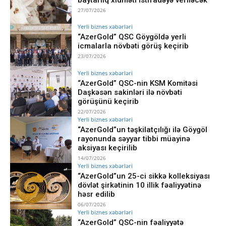
27/07/2026
Yerli biznes xəbərləri
“AzerGold” QSC Göygöldə yerli
icmalarla növbəti görüş keçirib
23/07/2026
Yerli biznes xəbərləri
“AzerGold” QSC-nin KSM Komitəsi
Daşkəsən sakinləri ilə növbəti
görüşünü keçirib
22/07/2026
Yerli biznes xəbərləri
“AzerGold”un təşkilatçılığı ilə Göygöl
rayonunda səyyar tibbi müayinə
aksiyası keçirilib
14/07/2026
Yerli biznes xəbərləri
“AzerGold”un 25-ci sikkə kolleksiyası
dövlət şirkətinin 10 illik fəaliyyətinə
həsr edilib
06/07/2026
Yerli biznes xəbərləri
“AzerGold” QSC-nin fəaliyyətə