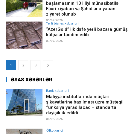
başlamasının 10 illiyi münasibətilə
Fəxri xiyaban və Şəhidlər xiyabanı
ziyarət olunub
05/07/2026
Yerli biznes xəbərləri
“AzerGold” ilk dəfə yerli bazara gümüş
külçələr təqdim edib
03/07/2026
1
2
3
ƏSAS XƏBƏRLƏR
Bank xəbərləri
Maliyyə institutlarında müştəri
şikayətlərinə baxılması üzrə müstəqil
funksiya yaradılacaq – standarta
dəyişiklik edildi
06/08/2026
Ölkə xarici