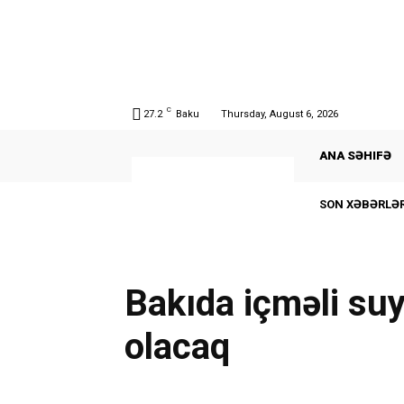
C
27.2
Baku
Thursday, August 6, 2026
ANA SƏHIFƏ
SON XƏBƏRLƏR
Bakıda içməli su
olacaq