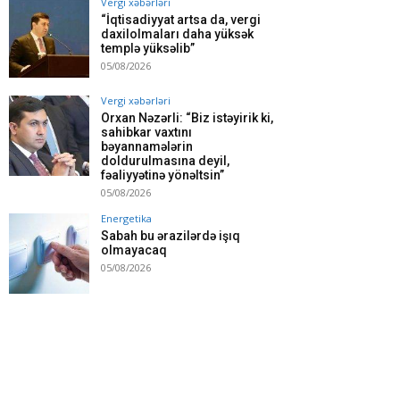
Vergi xəbərləri
“İqtisadiyyat artsa da, vergi
daxilolmaları daha yüksək
templə yüksəlib”
05/08/2026
Vergi xəbərləri
Orxan Nəzərli: “Biz istəyirik ki,
sahibkar vaxtını
bəyannamələrin
doldurulmasına deyil,
fəaliyyətinə yönəltsin”
05/08/2026
Energetika
Sabah bu ərazilərdə işıq
olmayacaq
05/08/2026