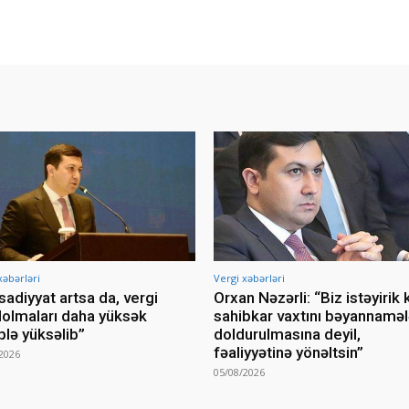
xəbərləri
Vergi xəbərləri
isadiyyat artsa da, vergi
Orxan Nəzərli: “Biz istəyirik k
lolmaları daha yüksək
sahibkar vaxtını bəyannaməl
lə yüksəlib”
doldurulmasına deyil,
fəaliyyətinə yönəltsin”
2026
05/08/2026