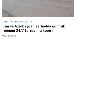
Ümumi iqtisadi xəbərlər
İran və Azərbaycan sərhəddə gömrük
rejimini 24/7 formatına keçirir
06/08/2026