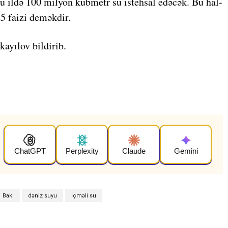
u ildə 100 milyon kubmetr su istehsal edəcək. Bu hal-
25 faizi deməkdir.
ayılov bildirib.
ChatGPT
Perplexity
Claude
Gemini
Bakı
dəniz suyu
İçməli su