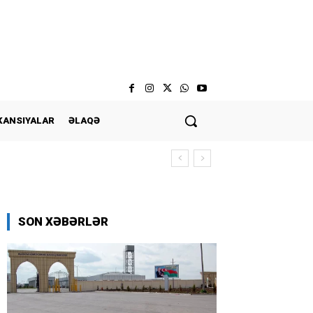
KANSIYALAR
ƏLAQƏ
SON XƏBƏRLƏR