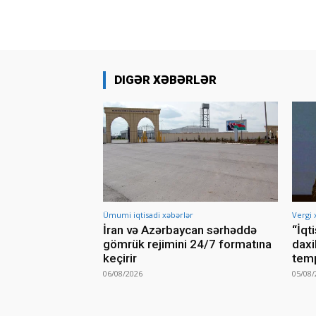
DIGƏR XƏBƏRLƏR
Ümumi iqtisadi xəbərlər
Vergi 
İran və Azərbaycan sərhəddə
“İqt
gömrük rejimini 24/7 formatına
daxi
keçirir
temp
06/08/2026
05/08/