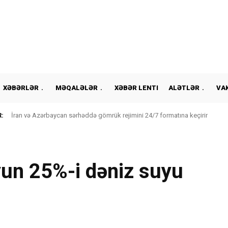
XƏBƏRLƏR
MƏQALƏLƏR
XƏBƏR LENTI
ALƏTLƏR
VA
:
İran və Azərbaycan sərhəddə gömrük rejimini 24/7 formatına keçirir
yun 25%-i dəniz suyu