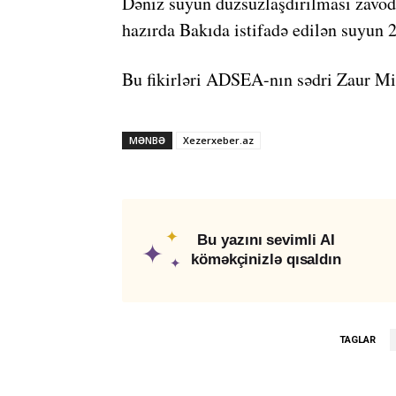
Dəniz suyun duzsuzlaşdırılması zavod
hazırda Bakıda istifadə edilən suyun 
Bu fikirləri ADSEA-nın sədri Zaur Mik
MƏNBƏ
Xezerxeber.az
✦
Bu yazını sevimli AI
✦
köməkçinizlə qısaldın
✦
TAGLAR