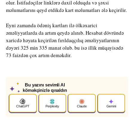
olur. İstifadəçilər linklərə daxil olduqda və şəxsi
məlumatlarını qeyd etdikdə kart məlumatları ələ keçirilir.
Eyni zamanda ödəniş kartları ilə ölkəxarici
əməliyyatlarda da artım qeydə alınıb. Hesabat dövründə
xaricdə həyata keçirilən fırıldaqçılıq əməliyyatlarının
dəyəri 325 min 335 manat olub. bu isə illik müqayisədə
73 faizdən çox artım deməkdir.
✦
Bu yazını sevimli AI
✦
köməkçinizlə qısaldın
✦
ChatGPT
Perplexity
Claude
Gemini