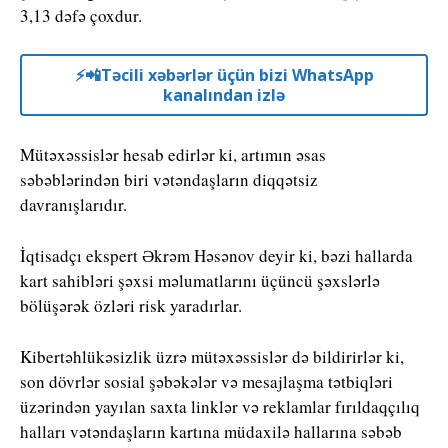
3,13 dəfə çoxdur.
⚡️📲Təcili xəbərlər üçün bizi WhatsApp
kanalından izlə
Mütəxəssislər hesab edirlər ki, artımın əsas
səbəblərindən biri vətəndaşların diqqətsiz
davranışlarıdır.
İqtisadçı ekspert Əkrəm Həsənov deyir ki, bəzi hallarda
kart sahibləri şəxsi məlumatlarını üçüncü şəxslərlə
bölüşərək özləri risk yaradırlar.
Kibertəhlükəsizlik üzrə mütəxəssislər də bildirirlər ki,
son dövrlər sosial şəbəkələr və mesajlaşma tətbiqləri
üzərindən yayılan saxta linklər və reklamlar fırıldaqçılıq
halları vətəndaşların kartına müdaxilə hallarına səbəb