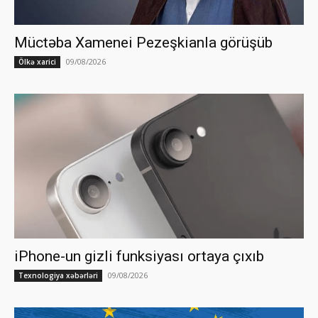
Müctəba Xamenei Pezeşkianla görüşüb
09/08/2026
Ölkə xarici
iPhone-un gizli funksiyası ortaya çıxıb
09/08/2026
Texnologiya xəbərləri