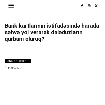
Bank kartlarının istifadəsində harada
səhvə yol verərək dələduzların
qurbanı oluruq?
BANK XƏBƏRLƏRI
11/05/2026