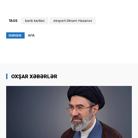
TAGS
bank kartları
ekspert Əkrəm Həsənov
MƏNBƏ:
APA
OXŞAR XƏBƏRLƏR