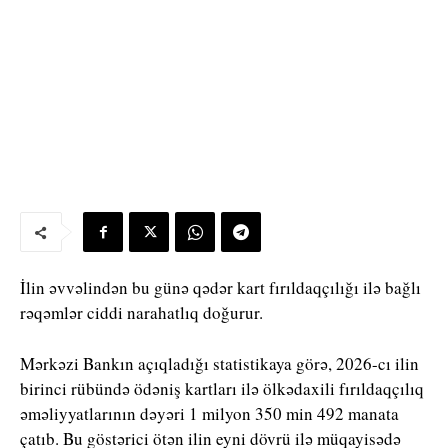
İlin əvvəlindən bu günə qədər kart fırıldaqçılığı ilə bağlı
rəqəmlər ciddi narahatlıq doğurur.
Mərkəzi Bankın açıqladığı statistikaya görə, 2026-cı ilin
birinci rübündə ödəniş kartları ilə ölkədaxili fırıldaqçılıq
əməliyyatlarının dəyəri 1 milyon 350 min 492 manata
çatıb. Bu göstərici ötən ilin eyni dövrü ilə müqayisədə