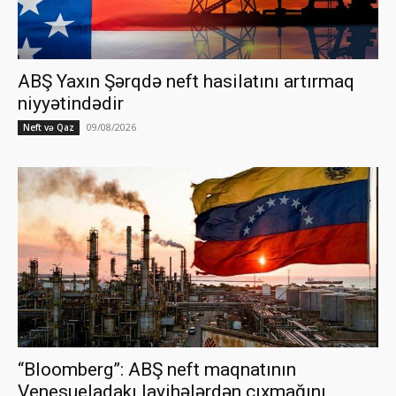
ABŞ Yaxın Şərqdə neft hasilatını artırmaq
niyyətindədir
09/08/2026
Neft və Qaz
“Bloomberg”: ABŞ neft maqnatının
Venesueladakı layihələrdən çıxmağını