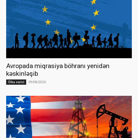
Avropada miqrasiya böhranı yenidən
kəskinləşib
09/08/2026
Ölkə xarici