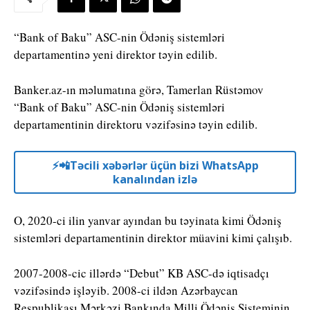
“Bank of Baku” ASC-nin Ödəniş sistemləri
departamentinə yeni direktor təyin edilib.
Banker.az-ın məlumatına görə, Tamerlan Rüstəmov
“Bank of Baku” ASC-nin Ödəniş sistemləri
departamentinin direktoru vəzifəsinə təyin edilib.
⚡️📲Təcili xəbərlər üçün bizi WhatsApp
kanalından izlə
O, 2020-ci ilin yanvar ayından bu təyinata kimi Ödəniş
sistemləri departamentinin direktor müavini kimi çalışıb.
2007-2008-cic illərdə “Debut” KB ASC-də iqtisadçı
vəzifəsində işləyib. 2008-ci ildən Azərbaycan
Respublikası Mərkəzi Bankında Milli Ödəniş Sisteminin