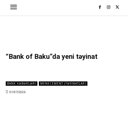
“Bank of Baku”da yeni təyinat
BANK XƏBƏRLƏRI
MENECEMENT (TƏYINATLAR)
01/07/2026