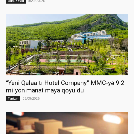
06/08/2026
Ölkə daxili
“Yeni Qalaaltı Hotel Company” MMC-yə 9.2
milyon manat maya qoyuldu
06/08/2026
Turizm