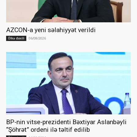
AZCON-a yeni səlahiyyət verildi
06/08/2026
Ölkə daxili
BP-nin vitse-prezidenti Bəxtiyar Aslanbəyli
“Şöhrət” ordeni ilə təltif edilib