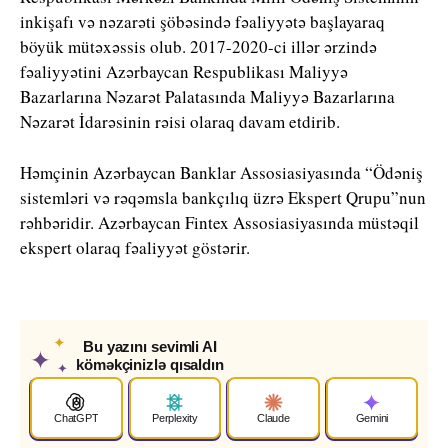
inkişafı və nəzarəti şöbəsində fəaliyyətə başlayaraq
böyük mütəxəssis olub. 2017-2020-ci illər ərzində
fəaliyyətini Azərbaycan Respublikası Maliyyə
Bazarlarına Nəzarət Palatasında Maliyyə Bazarlarına
Nəzarət İdarəsinin rəisi olaraq davam etdirib.
Həmçinin Azərbaycan Banklar Assosiasiyasında “Ödəniş
sistemləri və rəqəmsla bankçılıq üzrə Ekspert Qrupu”nun
rəhbəridir. Azərbaycan Fintex Assosiasiyasında müstəqil
ekspert olaraq fəaliyyət göstərir.
✦
Bu yazını sevimli AI
✦
köməkçinizlə qısaldın
✦
ChatGPT
Perplexity
Claude
Gemini