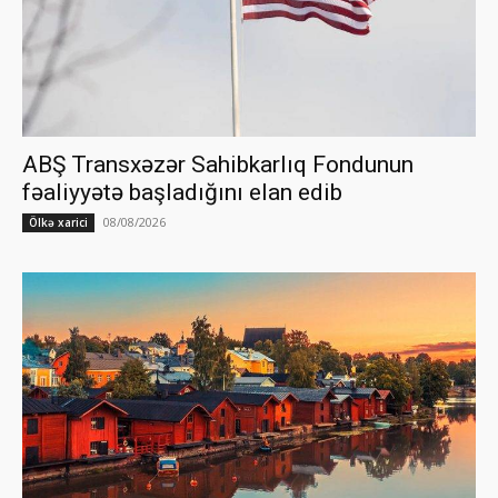
ABŞ Transxəzər Sahibkarlıq Fondunun
fəaliyyətə başladığını elan edib
08/08/2026
Ölkə xarici