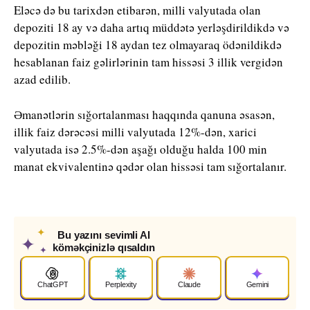
Eləcə də bu tarixdən etibarən, milli valyutada olan
depoziti 18 ay və daha artıq müddətə yerləşdirildikdə və
depozitin məbləği 18 aydan tez olmayaraq ödənildikdə
hesablanan faiz gəlirlərinin tam hissəsi 3 illik vergidən
azad edilib.
Əmanətlərin sığortalanması haqqında qanuna əsasən,
illik faiz dərəcəsi milli valyutada 12%-dən, xarici
valyutada isə 2.5%-dən aşağı olduğu halda 100 min
manat ekvivalentinə qədər olan hissəsi tam sığortalanır.
✦
Bu yazını sevimli AI
✦
köməkçinizlə qısaldın
✦
ChatGPT
Perplexity
Claude
Gemini