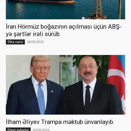
İran Hörmüz boğazının açılması üçün ABŞ-
yə şərtlər irəli sürüb
08/08/2026
Ölkə xarici
İlham Əliyev Trampa məktub ünvanlayıb
08/08/2026
Digər xəbərlər