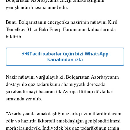
genişləndirilməsinə ümid edir.
Bunu Bolqarıstanın energetika nazirinin müavini Kiril
Temelkov 31-ci Bakı Enerji Forumunun kuluarlarında
bildirib.
⚡️📲Təcili xəbərlər üçün bizi WhatsApp
kanalından izlə
Nazir müavini vurğulayıb ki, Bolqarıstan Azərbaycanın
dəstəyi ilə qaz tədarükünü əhəmiyyətli dərəcədə
şaxələndirməyi bacaran ilk Avropa İttifaqı dövlətləri
sırasında yer alıb.
“Azərbaycanla əməkdaşlığımız artıq uzun illərdir davam
edir və hazırda ikitərəfli əməkdaşlığın genişləndirilməsi
mərhələsindəyik. İndiyədək biz qaz tədarükünün təmin