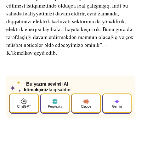
edilməsi istiqamətində olduqca fəal çalışmışıq. İndi bu
sahədə fəaliyyətimizi davam etdirir, eyni zamanda,
diqqətimizi elektrik təchizatı sektoruna da yönəldirik,
elektrik enerjisi layihələri həyata keçiririk. Buna görə də
tərəfdaşlığı davam etdirməkdən məmnun olacağıq və çox
müsbət nəticələr əldə edəcəyimizə əminik”, –
K.Temelkov qeyd edib.
✦
Bu yazını sevimli AI
✦
köməkçinizlə qısaldın
✦
ChatGPT
Perplexity
Claude
Gemini