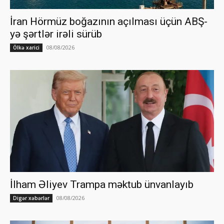
İran Hörmüz boğazının açılması üçün ABŞ-
yə şərtlər irəli sürüb
08/08/2026
Ölkə xarici
İlham Əliyev Trampa məktub ünvanlayıb
08/08/2026
Digər xəbərlər