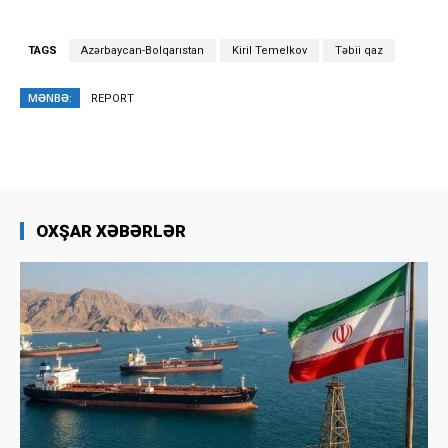
TAGS
Azərbaycan-Bolqarıstan
Kiril Temelkov
Təbii qaz
MƏNBƏ:
REPORT
OXŞAR XƏBƏRLƏR