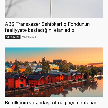
ABŞ Transxəzər Sahibkarlıq Fondunun
fəaliyyətə başladığını elan edib
08/08/2026
Ölkə xarici
Bu ölkənin vətəndaşı olmaq üçün imtahan