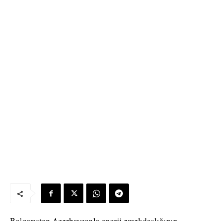
Bolqarıstan Azərbaycanla enerji əməkdaşlığının