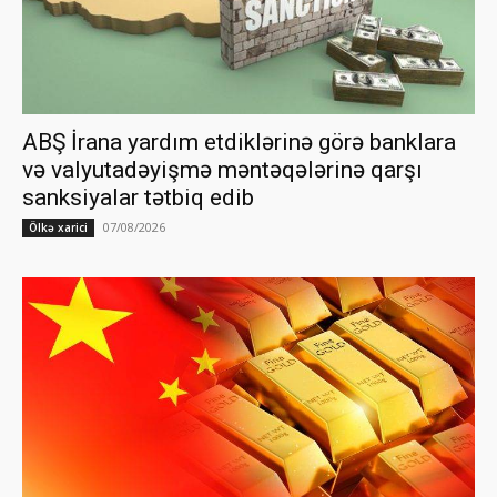
ABŞ İrana yardım etdiklərinə görə banklara
və valyutadəyişmə məntəqələrinə qarşı
sanksiyalar tətbiq edib
07/08/2026
Ölkə xarici