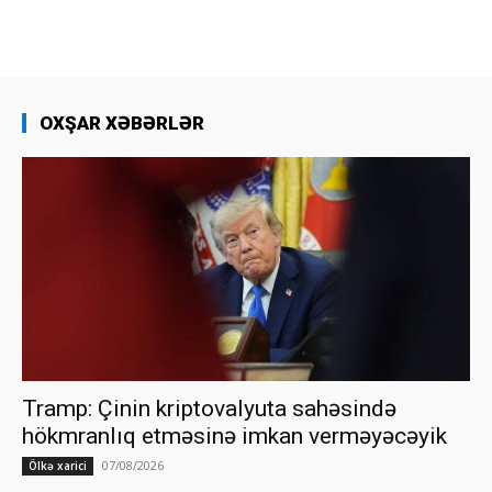
OXŞAR XƏBƏRLƏR
Tramp: Çinin kriptovalyuta sahəsində
hökmranlıq etməsinə imkan verməyəcəyik
07/08/2026
Ölkə xarici