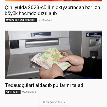
Çin iyulda 2023-cü ilin oktyabrından bəri ən
böyük həcmdə qızıl alıb
07/08/2026
Ümumi iqtisadi xəbərlər
Təqaüdçüləri aldadıb pullarını taladı
07/08/2026
Ölkə daxili
Daha çox yüklə