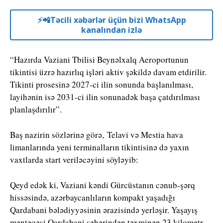
⚡️📲Təcili xəbərlər üçün bizi WhatsApp
kanalından izlə
“Hazırda Vaziani Tbilisi Beynəlxalq Aeroportunun
tikintisi üzrə hazırlıq işləri aktiv şəkildə davam etdirilir.
Tikinti prosesinə 2027-ci ilin sonunda başlanılması,
layihənin isə 2031-ci ilin sonunadək başa çatdırılması
planlaşdırılır”.
Baş nazirin sözlərinə görə, Telavi və Mestia hava
limanlarında yeni terminalların tikintisinə də yaxın
vaxtlarda start veriləcəyini söyləyib:
Qeyd edək ki, Vaziani kəndi Gürcüstanın cənub-şərq
hissəsində, azərbaycanlıların kompakt yaşadığı
Qardabani bələdiyyəsinin ərazisində yerləşir. Yaşayış
məntəqəsi Qardabani şəhərindən təxminən 23 kilometr