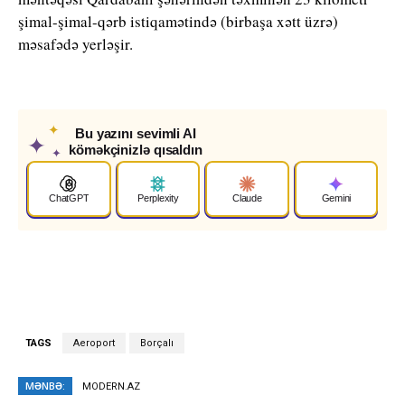
şimal-şimal-qərb istiqamətində (birbaşa xətt üzrə)
məsafədə yerləşir.
✦
Bu yazını sevimli AI
✦
köməkçinizlə qısaldın
✦
ChatGPT
Perplexity
Claude
Gemini
TAGS
Aeroport
Borçalı
MƏNBƏ:
MODERN.AZ