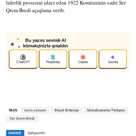
liderlik prosesini idarə edən 1922 Komitəsinin sədri Ser
Qrem Bredi açıqlama verib.
✦
Bu yazını sevimli AI
✦
köməkçinizlə qısaldın
✦
ChatGPT
Perplexity
Claude
Gemini
TAGS
boris conson
Böyük Britaniya
Mühafizəkarlar Partiyası
Ser Qrem Bredi
MƏNBƏ:
Qafqazinfo