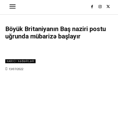
Böyük Britaniyanın Baş naziri postu
uğrunda mübarizə başlayır
XARICI XƏBƏRLƏR
13/07/2022