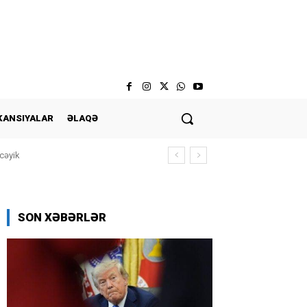
KANSIYALAR
ƏLAQƏ
cəyik
SON XƏBƏRLƏR