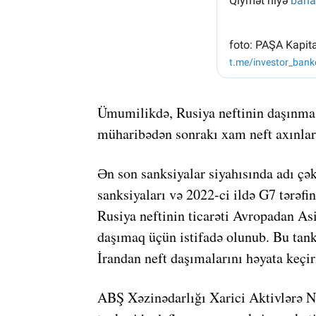
Ümumilikdə, Rusiya neftinin daşınması
müharibədən sonrakı xam neft axınları
Ən son sanksiyalar siyahısında adı çək
sanksiyaları və 2022-ci ildə G7 tərəf
Rusiya neftinin ticarəti Avropadan As
daşımaq üçün istifadə olunub. Bu tank
İrandan neft daşımalarını həyata keçir
ABŞ Xəzinədarlığı Xarici Aktivlərə Nəz