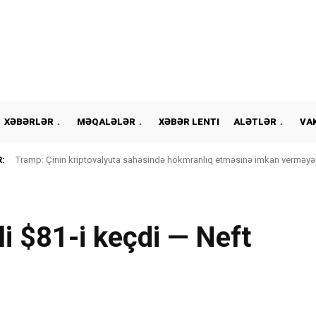
XƏBƏRLƏR
MƏQALƏLƏR
XƏBƏR LENTI
ALƏTLƏR
VA
:
Tramp: Çinin kriptovalyuta sahəsində hökmranlıq etməsinə imkan verməyə
li $81-i keçdi — Neft