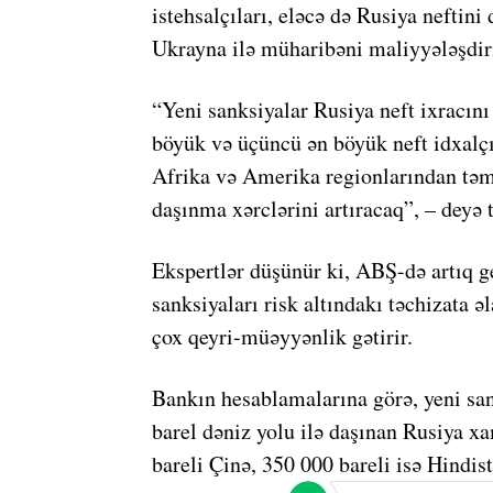
istehsalçıları, eləcə də Rusiya nefti
Ukrayna ilə müharibəni maliyyələşdirm
“Yeni sanksiyalar Rusiya neft ixracını
böyük və üçüncü ən böyük neft idxalçı
Afrika və Amerika regionlarından təm
daşınma xərclərini artıracaq”, – deyə ta
Ekspertlər düşünür ki, ABŞ-də artıq g
sanksiyaları risk altındakı təchizata ə
çox qeyri-müəyyənlik gətirir.
Bankın hesablamalarına görə, yeni san
barel dəniz yolu ilə daşınan Rusiya xa
bareli Çinə, 350 000 bareli isə Hindist