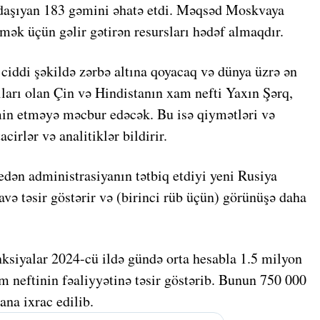
ni daşıyan 183 gəmini əhatə etdi. Məqsəd Moskvaya
ək üçün gəlir gətirən resursları hədəf almaqdır.
 ciddi şəkildə zərbə altına qoyacaq və dünya üzrə ən
ları olan Çin və Hindistanın xam nefti Yaxın Şərq,
in etməyə məcbur edəcək. Bu isə qiymətləri və
cirlər və analitiklər bildirir.
edən administrasiyanın tətbiq etdiyi yeni Rusiya
lavə təsir göstərir və (birinci rüb üçün) görünüşə daha
ksiyalar 2024-cü ildə gündə orta hesabla 1.5 milyon
m neftinin fəaliyyətinə təsir göstərib. Bunun 750 000
ana ixrac edilib.