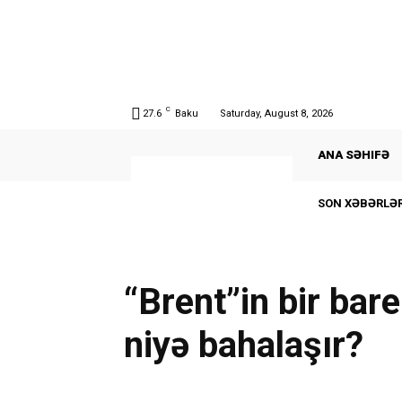
C
27.6
Baku
Saturday, August 8, 2026
ANA SƏHIFƏ
SON XƏBƏRLƏR
“Brent”in bir bare
niyə bahalaşır?