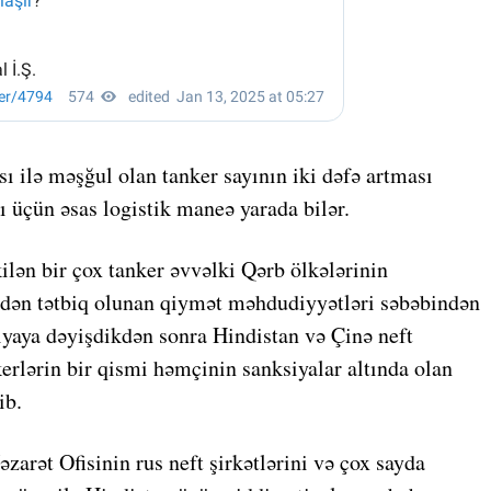
 ilə məşğul olan tanker sayının iki dəfə artması
 üçün əsas logistik maneə yarada bilər.
ilən bir çox tanker əvvəlki Qərb ölkələrinin
indən tətbiq olunan qiymət məhdudiyyətləri səbəbindən
iyaya dəyişdikdən sonra Hindistan və Çinə neft
erlərin bir qismi həmçinin sanksiyalar altında olan
ib.
arət Ofisinin rus neft şirkətlərini və çox sayda