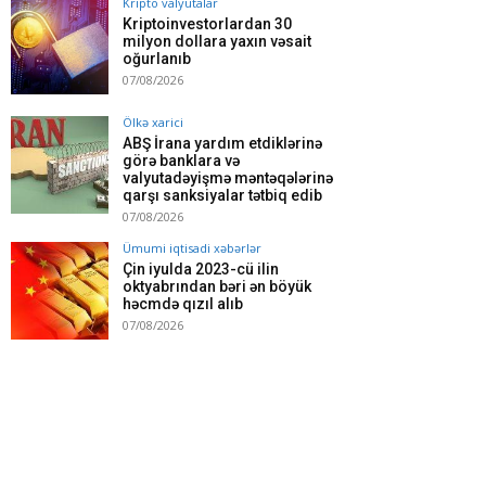
Kripto valyutalar
Kriptoinvestorlardan 30
milyon dollara yaxın vəsait
oğurlanıb
07/08/2026
Ölkə xarici
ABŞ İrana yardım etdiklərinə
görə banklara və
valyutadəyişmə məntəqələrinə
qarşı sanksiyalar tətbiq edib
07/08/2026
Ümumi iqtisadi xəbərlər
Çin iyulda 2023-cü ilin
oktyabrından bəri ən böyük
həcmdə qızıl alıb
07/08/2026