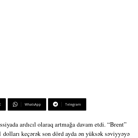
X
WhatsApp
Telegram
essiyada ardıcıl olaraq artmağa davam etdi. “Brent”
81 dolları keçərək son dörd ayda ən yüksək səviyyəyə