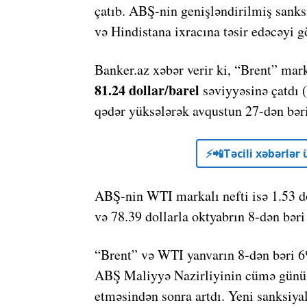
çatıb. ABŞ-nin genişləndirilmiş sanksi
və Hindistana ixracına təsir edəcəyi gö
Banker.az xəbər verir ki, “Brent” mark
81.24 dollar/barel
səviyyəsinə çatdı (
qədər yüksələrək avqustun 27-dən bəri
⚡️📲Təcili xəbərlə
ABŞ-nin WTI markalı nefti isə 1.53 do
və 78.39 dollarla oktyabrın 8-dən bər
“Brent” və WTI yanvarın 8-dən bəri 6
ABŞ Maliyyə Nazirliyinin cümə günü R
etməsindən sonra artdı. Yeni sanksiy