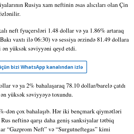
yalarının Rusiya xam neftinin əsas alıcıları olan Çin
zlənilir.
alı neft fyuçersləri 1.48 dollar və ya 1.86% artaraq
Bakı vaxtı ilə 06:30) və sessiya ərzində 81.49 dollara
 ən yüksək səviyyəni qeyd etdi.
r üçün bizi WhatsApp kanalından izlə
llar və ya 2% bahalaşaraq 78.10 dollar/barelə çatdı
i ən yüksək səviyyəyə toxundu.
%-dən çox bahalaşıb. Hər iki bençmark qiymətləri
us neftinə qarşı daha geniş sanksiyalar tətbiq
alar “Gazprom Neft” və “Surgutneftegas” kimi