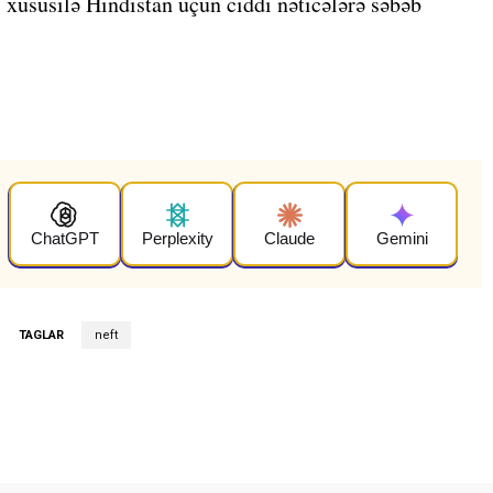
 xüsusilə Hindistan üçün ciddi nəticələrə səbəb
ChatGPT
Perplexity
Claude
Gemini
TAGLAR
neft