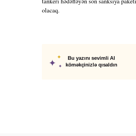
tankeri hədəfləyən son sanksiya paketi
olacaq.
✦
Bu yazını sevimli AI
✦
köməkçinizlə qısaldın
✦