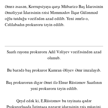
Əmrə əsasən, Korrupsiyaya qarşı Mübarizə Baş İdarəsinin
Əməliyyat İdarəsinin rəisi Məmmədov İlqar Gülənməd
oğlu tutduğu vəzifədən azad edilib. Yeni əmrlə o,
Cəlilabadın prokuroru təyin edilib.
Saatlı rayonu prokuroru Adil Vəliyev vəzifəsindən azad
olunub.
Bu barədə baş prokuror Kamran Əliyev Əmr imzalayıb.
Baş prokurorun digər Əmri ilə Elnur Rüstəmov Saatlının
yeni prokuroru təyin edilib.
Qeyd edək ki, E.Rüstəmov bu təyinata qədər
Prokurorluqda İstintaqa nəzarət idarəsinin rəis müavini,