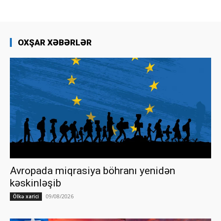
OXŞAR XƏBƏRLƏR
Avropada miqrasiya böhranı yenidən
kəskinləşib
09/08/2026
Ölkə xarici