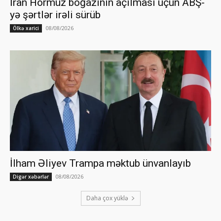
İran Hörmüz boğazının açılması üçün ABŞ-
yə şərtlər irəli sürüb
08/08/2026
Ölkə xarici
İlham Əliyev Trampa məktub ünvanlayıb
08/08/2026
Digər xəbərlər
Daha çox yüklə