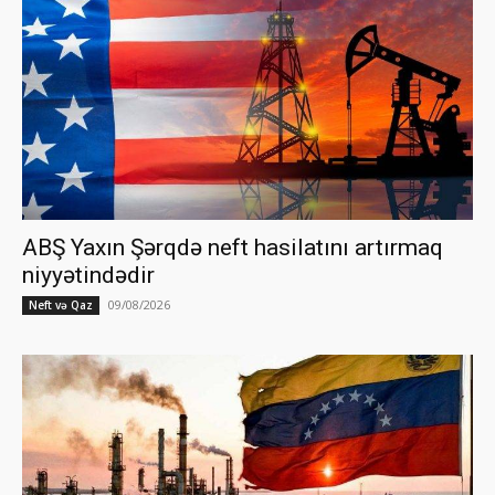
ABŞ Yaxın Şərqdə neft hasilatını artırmaq
niyyətindədir
09/08/2026
Neft və Qaz