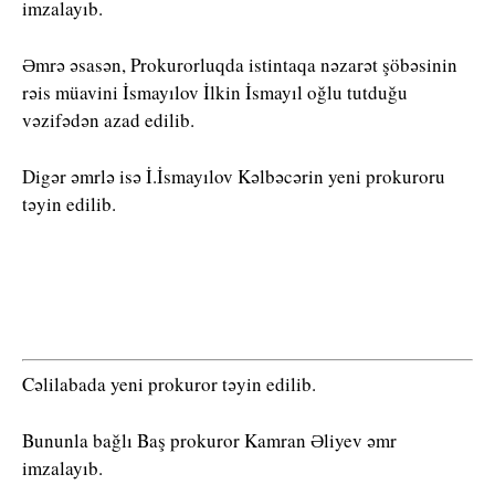
imzalayıb.
Əmrə əsasən, Prokurorluqda istintaqa nəzarət şöbəsinin
rəis müavini İsmayılov İlkin İsmayıl oğlu tutduğu
vəzifədən azad edilib.
Digər əmrlə isə İ.İsmayılov Kəlbəcərin yeni prokuroru
təyin edilib.
Cəlilabada yeni prokuror təyin edilib.
Bununla bağlı Baş prokuror Kamran Əliyev əmr
imzalayıb.