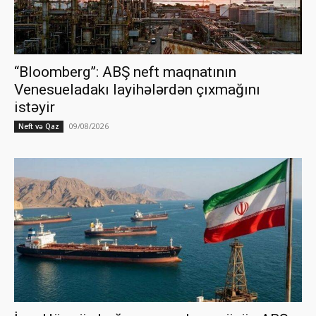
“Bloomberg”: ABŞ neft maqnatının
Venesueladakı layihələrdən çıxmağını
istəyir
09/08/2026
Neft və Qaz