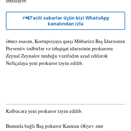
imzalayıb.
⚡️📲Təcili xəbərlər üçün bizi WhatsApp
kanalından izlə
Əmrə əsasən, Korrupsiyaya qarşı Mübarizə Baş İdarəsinin
Preventiv tədbirlər və təhqiqat idarəsinin prokuroru
Zeynal Zeynalov tutduğu vəzifədən azad edilərək
Neftçalaya yeni prokuror təyin edilib.
Kəlbəcərə yeni prokuror təyin edilib.
Bununla bağlı Baş pokuror Kamran Əliyev əmr