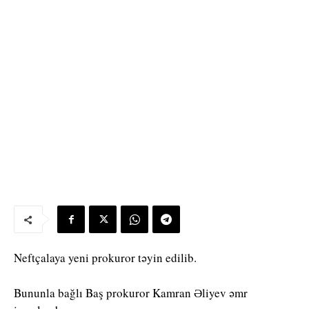
Neftçalaya yeni prokuror təyin edilib.
Bununla bağlı Baş prokuror Kamran Əliyev əmr